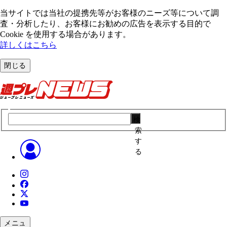
当サイトでは当社の提携先等がお客様のニーズ等について調
査・分析したり、お客様にお勧めの広告を表⽰する⽬的で
Cookie を使⽤する場合があります。
詳しくはこちら
閉じる
検
索
す
る
メニュ