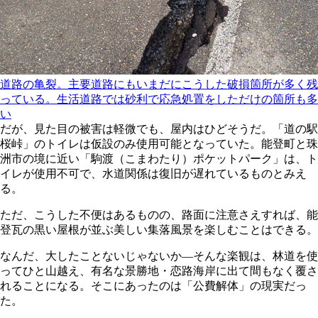
道路の亀裂。主要道路にもいまだにこうした破損箇所が多く残
っている。生活道路では砂利で応急処置をしただけの箇所も多
い
だが、見た目の被害は軽微でも、屋内はひどそうだ。「道の駅
桜峠」のトイレは仮設のみ使用可能となっていた。能登町と珠
洲市の境に近い「駒渡（こまわたり）ポケットパーク」は、ト
イレが使用不可で、水道関係は復旧が遅れているものとみえ
る。
ただ、こうした不便はあるものの、路面に注意さえすれば、能
登瓦の黒い屋根が並ぶ美しい集落風景を楽しむことはできる。
なんだ、大したことないじゃないか―そんな楽観は、林道を使
ってひと山越え、有名な景勝地・恋路海岸に出て間もなく覆さ
れることになる。そこにあったのは「公費解体」の現実だっ
た。