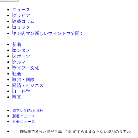
ニュース
グラビア
連載コラム
コミック
キン肉マン
新しいウィンドウで開く
新着
エンタメ
スポーツ
クルマ
ライフ・文化
社会
政治・国際
経済・ビジネス
IT・科学
写真
週プレNEWS TOP
新着ニュース
社会ニュース
自転車で巡った能登半島 "復旧"すらままならない現地のリアル