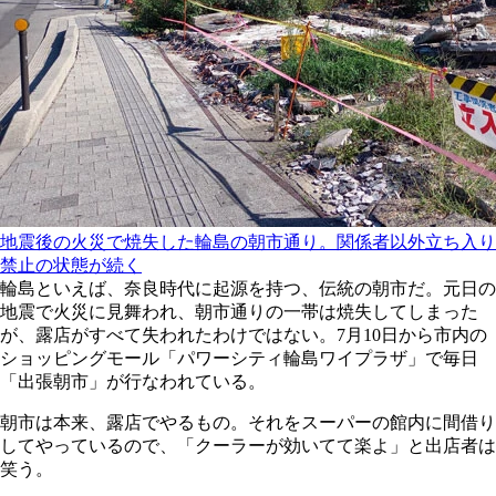
地震後の火災で焼失した輪島の朝市通り。関係者以外立ち入り
禁止の状態が続く
輪島といえば、奈良時代に起源を持つ、伝統の朝市だ。元日の
地震で火災に見舞われ、朝市通りの一帯は焼失してしまった
が、露店がすべて失われたわけではない。7月10日から市内の
ショッピングモール「パワーシティ輪島ワイプラザ」で毎日
「出張朝市」が行なわれている。
朝市は本来、露店でやるもの。それをスーパーの館内に間借り
してやっているので、「クーラーが効いてて楽よ」と出店者は
笑う。