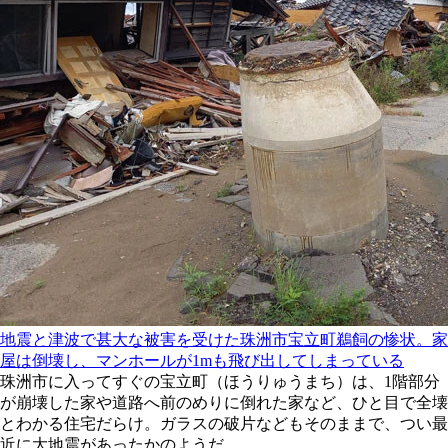
地震と津波で甚大な被害を受けた珠洲市宝立町鵜飼の惨状。家
屋は倒壊し、マンホールが1mも飛び出してしまっている
珠洲市に入ってすぐの宝立町（ほうりゅうまち）は、1階部分
が崩壊した家や道路へ前のめりに倒れた家など、ひと目で全壊
とわかる住宅だらけ。ガラスの破片などもそのままで、つい最
近に大地震があったかのようだ。