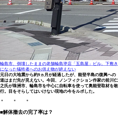
輪島市、倒壊したままの老舗輪島塗店「五島屋」ビル。下敷き
になった犠牲者へのお供え物が絶えない
元日の大地震から約9ヵ月が経過したが、能登半島の復興への
道はまだ先が見えない。今回、ノンフィクション作家の前川仁
之氏が珠洲市、輪島市を中心に自転車を使って奥能登取材を敢
行。目をそらしてはいけない現地の今をルポした。
＊ ＊ ＊
■解体撤去の完了率は？