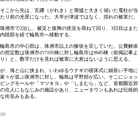
そこから先は、瓦礫（がれき）と廃墟と大きく傾いた電柱が当
たり前の光景になった。大半が津波ではなく、揺れの被害だ。
珠洲市で2泊し、被災と復興の状況を尋ねて回り、3日目はまた
内陸部を経て輪島市へ移動する。
輪島市の中心部は、珠洲市以上の惨状を呈していた。公費解体
の想定数は珠洲市の7195棟に対し輪島市は9685棟（前掲記事よ
り）と、数字だけを見れば被害に大差はないように思える。
が、海と山に挟まれ、いわゆるウナギの寝床式に細長い平地に
家々が並ぶ珠洲市に対し、輪島は平野部が広い。そこにショッ
ピングモールや「マツキヨ」や「しまむら」など、首都圏近郊
の住人にもなじみの施設があり、ニュータウンもあれば伝統的
な街並みもある。