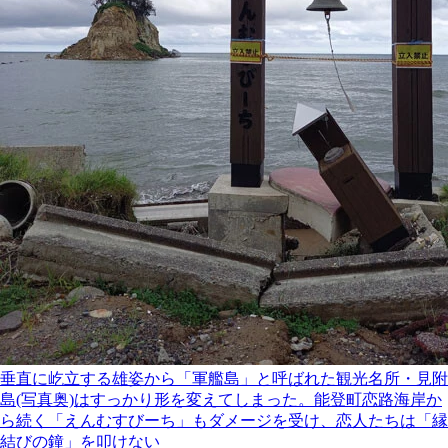
垂直に屹立する雄姿から「軍艦島」と呼ばれた観光名所・見附
島(写真奥)はすっかり形を変えてしまった。能登町恋路海岸か
ら続く「えんむすびーち」もダメージを受け、恋人たちは「縁
結びの鐘」を叩けない