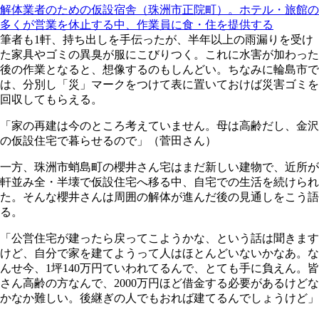
解体業者のための仮設宿舎（珠洲市正院町）。ホテル・旅館の
多くが営業を休止する中、作業員に食・住を提供する
筆者も1軒、持ち出しを手伝ったが、半年以上の雨漏りを受け
た家具やゴミの異臭が服にこびりつく。これに水害が加わった
後の作業となると、想像するのもしんどい。ちなみに輪島市で
は、分別し「災」マークをつけて表に置いておけば災害ゴミを
回収してもらえる。
「家の再建は今のところ考えていません。母は高齢だし、金沢
の仮設住宅で暮らせるので」（菅田さん）
一方、珠洲市蛸島町の櫻井さん宅はまだ新しい建物で、近所が
軒並み全・半壊で仮設住宅へ移る中、自宅での生活を続けられ
た。そんな櫻井さんは周囲の解体が進んだ後の見通しをこう語
る。
「公営住宅が建ったら戻ってこようかな、という話は聞きます
けど、自分で家を建てようって人はほとんどいないかなあ。な
んせ今、1坪140万円ていわれてるんで、とても手に負えん。皆
さん高齢の方なんで、2000万円ほど借金する必要があるけどな
かなか難しい。後継ぎの人でもおれば建てるんでしょうけど」