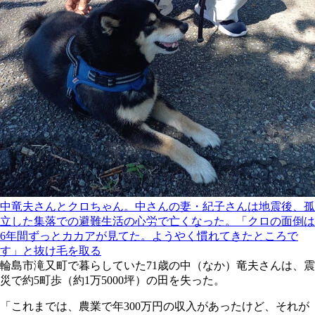
中竜夫さんとクロちゃん。中さんの妻・紀子さんは地震後、孤
立した集落での避難生活の心労で亡くなった。「クロの面倒は
6年間ずっとカカアが見てた。ようやく慣れてきたところで
す」と抜け毛を取る
輪島市滝又町で暮らしていた71歳の中（なか）竜夫さんは、震
災で約5町歩（約1万5000坪）の田を失った。
「これまでは、農業で年300万円の収入があったけど、それが