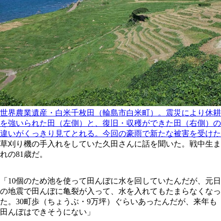
世界農業遺産・白米千枚田（輪島市白米町）。震災により休耕
を強いられた田（左側）と、復旧・収穫ができた田（右側）の
違いがくっきり見てとれる。今回の豪雨で新たな被害を受けた
草刈り機の手入れをしていた久田さんに話を聞いた。戦中生ま
れの81歳だ。
「10個のため池を使って田んぼに水を回していたんだが、元日
の地震で田んぼに亀裂が入って、水を入れてもたまらなくなっ
た。30町歩（ちょうぶ・9万坪）ぐらいあったんだが、来年も
田んぼはできそうにない」