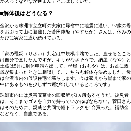
が入ってなかなか進まん」とこぼしていた。
■解体後はどうなる？
金沢から珠洲市宝立町の実家に帰省中に地震に遭い、92歳の母
をおぶって山に避難した菅田康隆（やすたか）さんは、休みの
たびに実家に通い続けている。
「家の罹災（りさい）判定は中規模半壊でした。直せるところ
は自分で直したんですが、キリがなさそうで、納屋（なや）と
土蔵は5月に解体申請を出して、母屋（おもや）は、お盆に親
戚が集まったときに相談して、こちらも解体を決めました。母
は金沢市内の仮設住宅で暮らします。今は家具から畳まで家の
中にあるものを少しずつ運び出しているところです」
珠洲市内には災害廃棄物の回収所が3ヵ所あるそうだ。被災者
は、そこまでゴミを自力で持っていかねばならない。菅田さん
はそのために、親戚と共同で軽トラックを1台買った。補助金
などなく、自腹である。