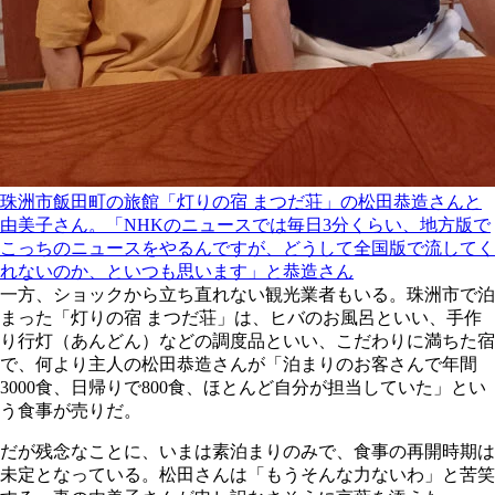
珠洲市飯田町の旅館「灯りの宿 まつだ荘」の松田恭造さんと
由美子さん。「NHKのニュースでは毎日3分くらい、地方版で
こっちのニュースをやるんですが、どうして全国版で流してく
れないのか、といつも思います」と恭造さん
一方、ショックから立ち直れない観光業者もいる。珠洲市で泊
まった「灯りの宿 まつだ荘」は、ヒバのお風呂といい、手作
り行灯（あんどん）などの調度品といい、こだわりに満ちた宿
で、何より主人の松田恭造さんが「泊まりのお客さんで年間
3000食、日帰りで800食、ほとんど自分が担当していた」とい
う食事が売りだ。
だが残念なことに、いまは素泊まりのみで、食事の再開時期は
未定となっている。松田さんは「もうそんな力ないわ」と苦笑