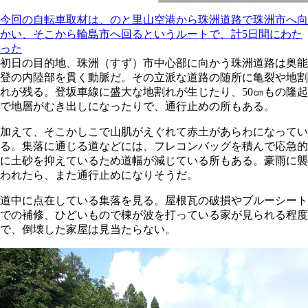
今回の自転車取材は、のと里山空港から珠洲道路で珠洲市へ向
かい、そこから輪島市へ回るというルートで、計5日間にわた
った
初日の目的地、珠洲（すず）市中心部に向かう珠洲道路は奥能
登の内陸部を貫く動脈だ。その立派な道路の随所に亀裂や地割
れが残る。登坂車線に盛大な地割れが生じたり、50㎝もの隆起
で地層がむき出しになったりで、通行止めの所もある。
加えて、そこかしこで山肌がえぐれて赤土があらわになってい
る。集落に通じる道などには、フレコンバッグを積んで応急的
に土砂を抑えているため道幅が減じている所もある。豪雨に襲
われたら、また通行止めになりそうだ。
道中に点在している集落を見る。屋根瓦の破損やブルーシート
での補修、ひどいもので棟が波を打っている家が見られる程度
で、倒壊した家屋は見当たらない。