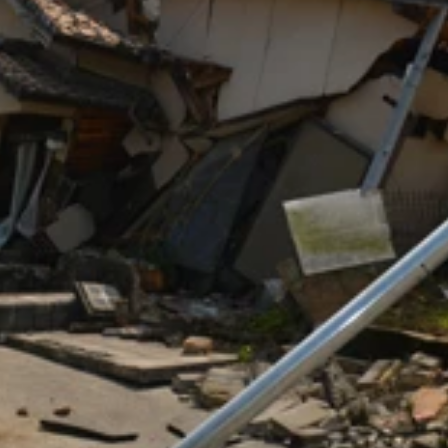
家屋の修繕などで大金が必要になるため、補償は必須
いる。家を訪ねてきても追い返すこと！