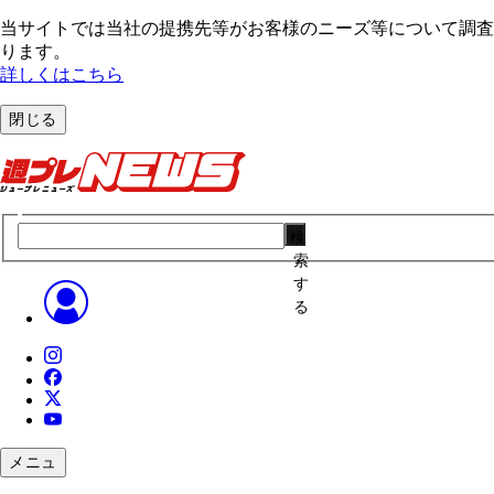
当サイトでは当社の提携先等がお客様のニーズ等について調査・
ります。
詳しくはこちら
閉じる
検
索
す
る
メニュ