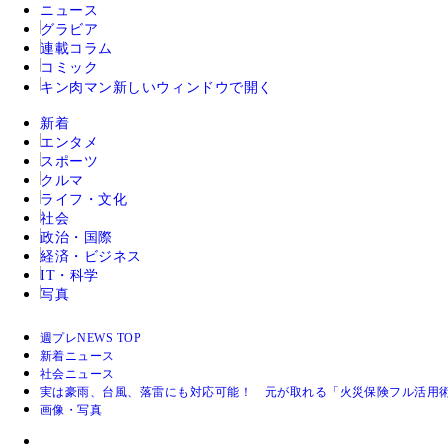
ニュース
グラビア
連載コラム
コミック
キン肉マン
新しいウィンドウで開く
新着
エンタメ
スポーツ
クルマ
ライフ・文化
社会
政治・国際
経済・ビジネス
IT・科学
写真
週プレNEWS TOP
新着ニュース
社会ニュース
実は豪雨、台風、落雷にも対応可能！ 元が取れる「火災保険フル活用
画像・写真