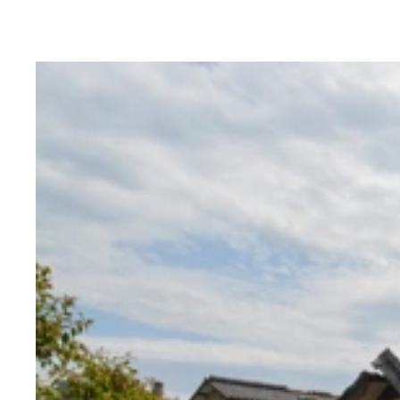
9月に発生した能登豪雨は、河川の氾濫や土砂災害
9月に発生した能登豪雨