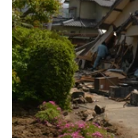
水害は誰にとっても無縁でいられない。罹災すると
罹災を装って火災保険を請求させる詐欺が横行して
火災保険の基礎知識