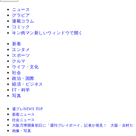
ニュース
グラビア
連載コラム
コミック
キン肉マン
新しいウィンドウで開く
新着
エンタメ
スポーツ
クルマ
ライフ・文化
社会
政治・国際
経済・ビジネス
IT・科学
写真
週プレNEWS TOP
新着ニュース
社会ニュース
大阪万博開幕初日に「週刊プレイボーイ」記者が発見！ 大阪・吉村知事
画像・写真