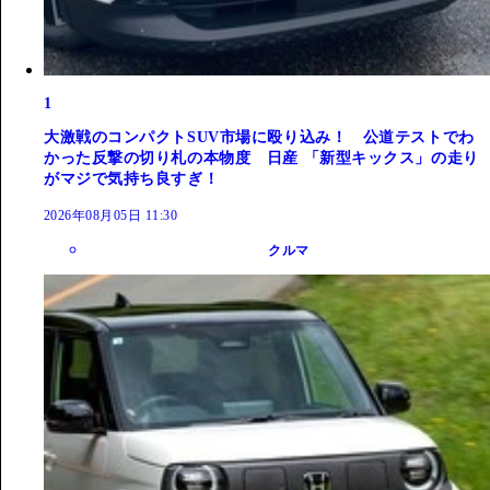
1
大激戦のコンパクトSUV市場に殴り込み！ 公道テストでわ
かった反撃の切り札の本物度 日産 「新型キックス」の走り
がマジで気持ち良すぎ！
2026年08月05日 11:30
クルマ