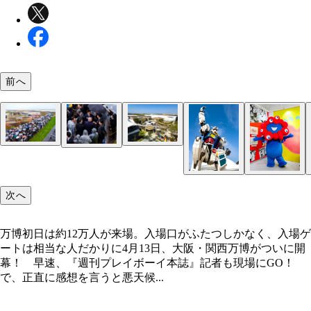
前へ
万博初日は約12万人が来場。入場口がふたつしか
ブルーインパルスの特別フライトを見ようと大屋根
次へ
入場ゲートは相当な人だかりに
グの上に集まる群衆。その中に吉村洋文大阪府知事
た。しかし、フライトは悪天候で中止に
万博初日は約12万人が来場。入場口がふたつしかなく、入場ゲ
ートは相当な人だかりに4月13日、大阪・関西万博がついに開
幕！ 早速、『週刊プレイボーイ本誌』記者も現場にGO！
で、正直に感想を言うと悪天候...