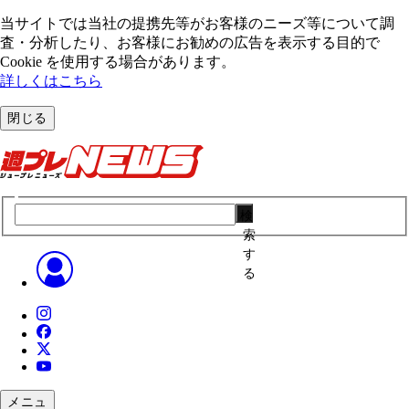
当サイトでは当社の提携先等がお客様のニーズ等について調
査・分析したり、お客様にお勧めの広告を表⽰する⽬的で
Cookie を使⽤する場合があります。
詳しくはこちら
閉じる
検
索
す
る
メニュ