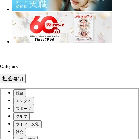
Category
社会
開/閉
総合
エンタメ
スポーツ
クルマ
ライフ・文化
社会