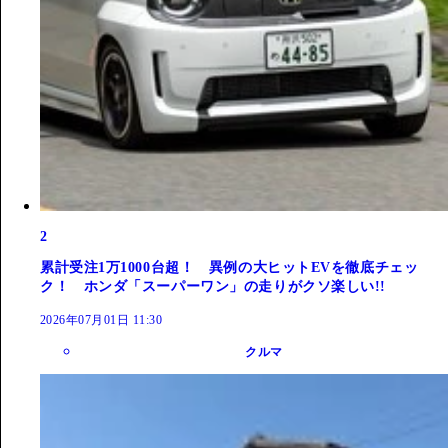
2
累計受注1万1000台超！ 異例の大ヒットEVを徹底チェッ
ク！ ホンダ「スーパーワン」の走りがクソ楽しい!!
2026年07月01日 11:30
クルマ