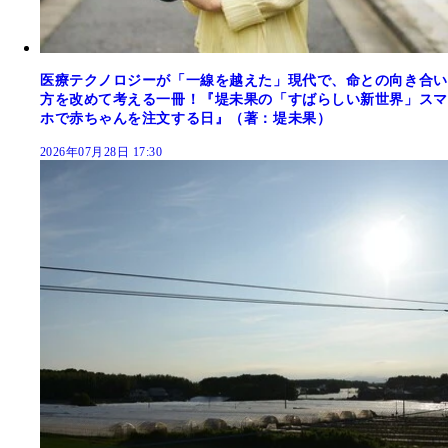
医療テクノロジーが「一線を越えた」現代で、命との向き合い
方を改めて考える一冊！『堤未果の「すばらしい新世界」スマ
ホで赤ちゃんを注文する日』（著：堤未果）
2026年07月28日 17:30