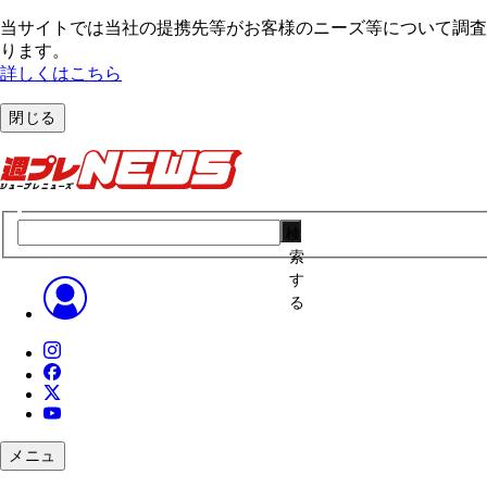
当サイトでは当社の提携先等がお客様のニーズ等について調査・
ります。
詳しくはこちら
閉じる
検
索
す
る
メニュ