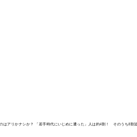
」のはアリかナシか？ 「若手時代にいじめに遭った」人は約4割！ そのうち8割