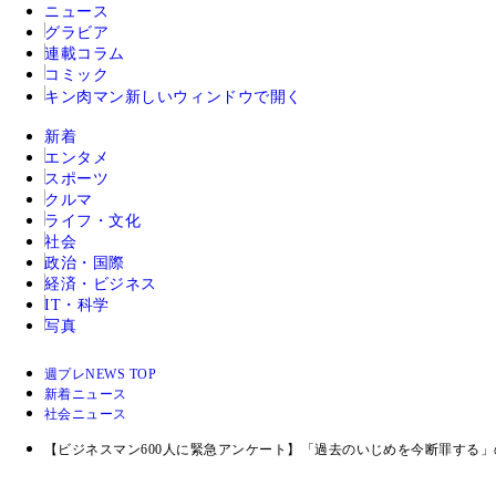
ニュース
グラビア
連載コラム
コミック
キン肉マン
新しいウィンドウで開く
新着
エンタメ
スポーツ
クルマ
ライフ・文化
社会
政治・国際
経済・ビジネス
IT・科学
写真
週プレNEWS TOP
新着ニュース
社会ニュース
【ビジネスマン600人に緊急アンケート】「過去のいじめを今断罪する