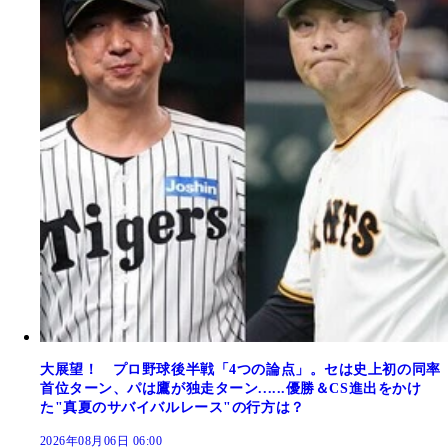
大展望！ プロ野球後半戦「4つの論点」。セは史上初の同率
首位ターン、パは鷹が独走ターン......優勝＆CS進出をかけ
た"真夏のサバイバルレース"の行方は？
2026年08月06日 06:00