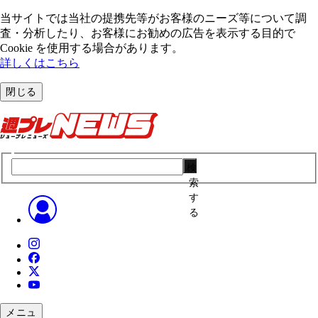
当サイトでは当社の提携先等がお客様のニーズ等について調
査・分析したり、お客様にお勧めの広告を表⽰する⽬的で
Cookie を使⽤する場合があります。
詳しくはこちら
閉じる
検
索
す
る
メニュ