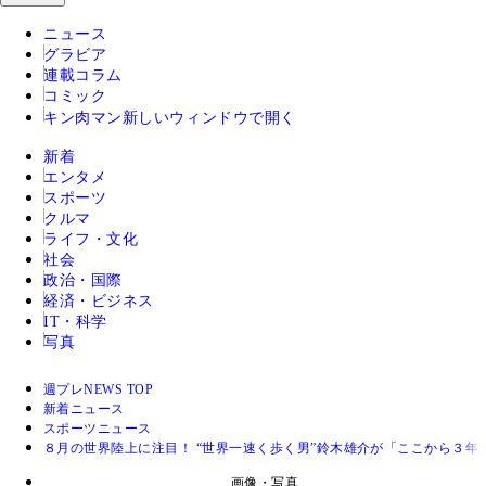
ニュース
グラビア
連載コラム
コミック
キン肉マン
新しいウィンドウで開く
新着
エンタメ
スポーツ
クルマ
ライフ・文化
社会
政治・国際
経済・ビジネス
IT・科学
写真
週プレNEWS TOP
新着ニュース
スポーツニュース
８月の世界陸上に注目！ “世界一速く歩く男”鈴木雄介が「ここから３年
画像・写真