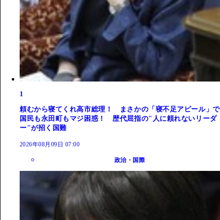
1
頼むから寝てくれ高市総理！ まさかの「寝不足アピール」で
国民も永田町もマジ困惑！ 歴代屈指の"人に頼れないリーダ
ー"が招く国難
2026年08月09日 07:00
政治・国際