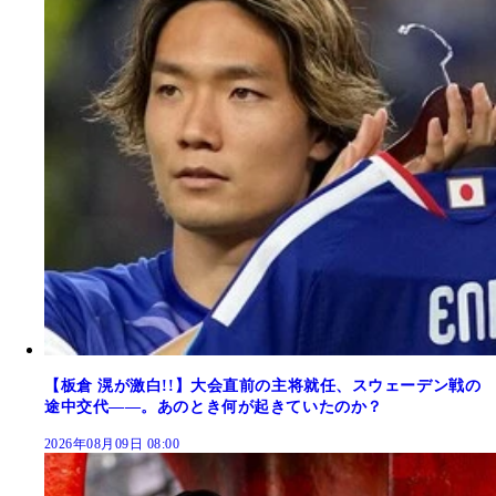
【板倉 滉が激白!!】大会直前の主将就任、スウェーデン戦の
途中交代――。あのとき何が起きていたのか？
2026年08月09日 08:00