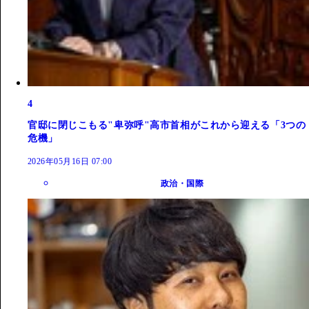
4
官邸に閉じこもる"卑弥呼"高市首相がこれから迎える「3つの
危機」
2026年05月16日 07:00
政治・国際