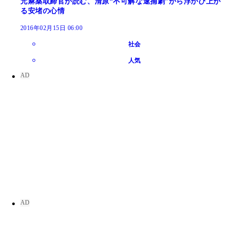
元麻薬取締官が読む、清原“不可解な逮捕劇”から浮かび上が
る安堵の心情
2016年02月15日 06:00
社会
人気