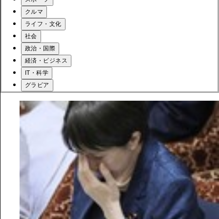
クルマ
ライフ・文化
社会
政治・国際
経済・ビジネス
IT・科学
グラビア