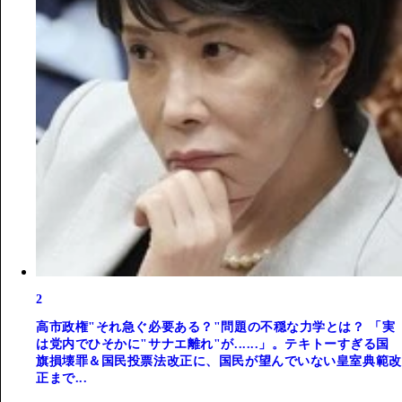
2
高市政権"それ急ぐ必要ある？"問題の不穏な力学とは？ 「実
は党内でひそかに"サナエ離れ"が......」。テキトーすぎる国
旗損壊罪＆国民投票法改正に、国民が望んでいない皇室典範改
正まで...