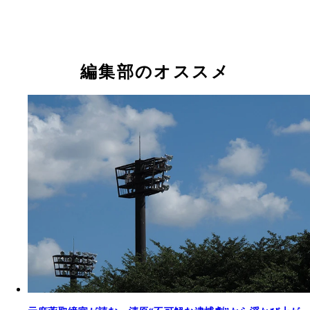
１３５ｋｇの巨漢なのに頭、小さすぎでしょ！ 史
昨季はメキシカンリーグで本塁打、打点の２冠とＭ
重量、でもスタイル良すぎです
を獲得した“メキシコの怪人”。大砲不在に嘆く楽天
世主となるか！？
編集部のオススメ