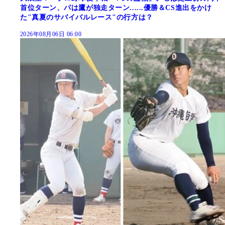
首位ターン、パは鷹が独走ターン......優勝＆CS進出をかけ
た"真夏のサバイバルレース"の行方は？
2026年08月06日 06:00