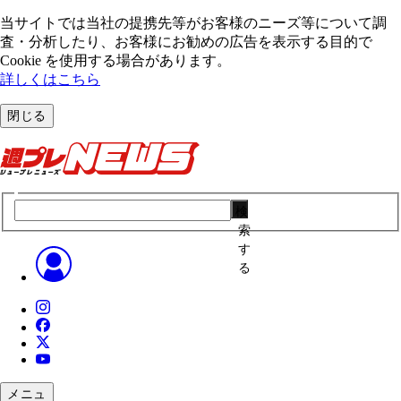
当サイトでは当社の提携先等がお客様のニーズ等について調
査・分析したり、お客様にお勧めの広告を表⽰する⽬的で
Cookie を使⽤する場合があります。
詳しくはこちら
閉じる
検
索
す
る
メニュ