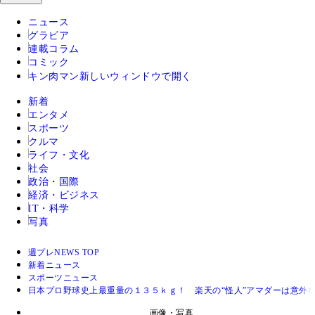
ニュース
グラビア
連載コラム
コミック
キン肉マン
新しいウィンドウで開く
新着
エンタメ
スポーツ
クルマ
ライフ・文化
社会
政治・国際
経済・ビジネス
IT・科学
写真
週プレNEWS TOP
新着ニュース
スポーツニュース
日本プロ野球史上最重量の１３５ｋｇ！ 楽天の“怪人”アマダーは意外
画像・写真