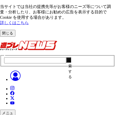
当サイトでは当社の提携先等がお客様のニーズ等について調
査・分析したり、お客様にお勧めの広告を表⽰する⽬的で
Cookie を使⽤する場合があります。
詳しくはこちら
閉じる
検
索
す
る
メニュ