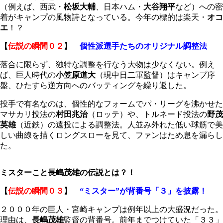
（例えば、西武・
松坂大輔
、日本ハム・
大谷翔平
など）への密
着がキャンプの風物詩となっている。今年の標的は楽天・
オコ
エ
！？
【
伝説の瞬間０２
】
個性派選手たちのオリジナル調整法
落合に限らず、独特な調整を行なう大物は少なくない。例え
ば、巨人時代の
小笠原道大
（現中日二軍監督）はキャンプ序
盤、ひたすら逆方向へのバッティングを繰り返した。
投手で有名なのは、個性的なフォームでパ・リーグを沸かせた
マサカリ投法の
村田兆治
（ロッテ）や、トルネード投法の
野茂
英雄
（近鉄）の遠投による調整法。人並み外れた低い球筋で美
しい曲線を描くロングスローを見て、ファンはため息を漏らし
た。
ミスターこと長嶋茂雄の伝説とは？！
【
伝説の瞬間０３
】
“ミスター”が背番号「３」を披露！
２０００年の巨人・宮崎キャンプは例年以上の大盛況だった。
理由は、
長嶋茂雄
監督の背番号。前年までつけていた「３３」