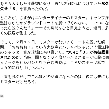
をＦＡ入団した江藤智に譲り、再び現役時代につけていた
永久
欠番「３」
を背負ったのだ。
ところが、さすがはエンターテイナーのミスター。キャンプ序
盤はなかなかグラウンドコートを脱いでくれない。「いつにな
ったら脱ぐんだ？」ーーその瞬間をひと目見ようと、連日、多
くの観客が集まった。
そして、２月１２日。ミスターが勢いよくコートを脱いだ瞬
間、「おおおお！」という大歓声とバシャバシャという報道陣
のシャッター音が球場に鳴り響いた。
ついに「３」がお披露目
されたのだ
。当時、間もなく６４歳だったミスターが江藤に個
人ノックをビシバシと打ち込む勇姿は、ＴＶやスポーツ紙で
大々的に取り上げられた。
上着を脱ぐだけでこれほどの話題になったのは、後にも先にも
ミスターだけだろう。