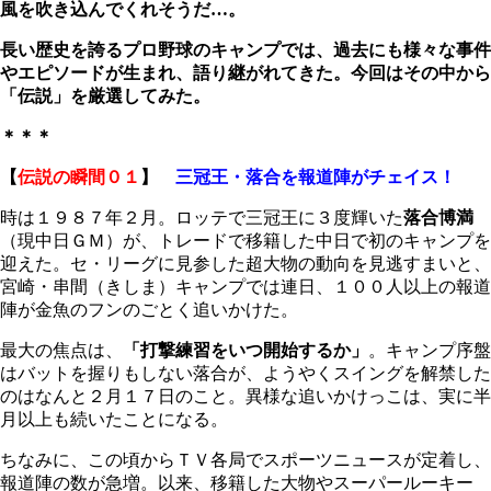
風を吹き込んでくれそうだ…。
長い歴史を誇るプロ野球のキャンプでは、過去にも様々な事件
やエピソードが生まれ、語り継がれてきた。今回はその中から
「伝説」を厳選してみた。
＊＊＊
【
伝説の瞬間０１
】
三冠王・落合を報道陣がチェイス！
時は１９８７年２月。ロッテで三冠王に３度輝いた
落合博満
（現中日ＧＭ）が、トレードで移籍した中日で初のキャンプを
迎えた。セ・リーグに見参した超大物の動向を見逃すまいと、
宮崎・串間（きしま）キャンプでは連日、１００人以上の報道
陣が金魚のフンのごとく追いかけた。
最大の焦点は、
「打撃練習をいつ開始するか」
。キャンプ序盤
はバットを握りもしない落合が、ようやくスイングを解禁した
のはなんと２月１７日のこと。異様な追いかけっこは、実に半
月以上も続いたことになる。
ちなみに、この頃からＴＶ各局でスポーツニュースが定着し、
報道陣の数が急増。以来、移籍した大物やスーパールーキー