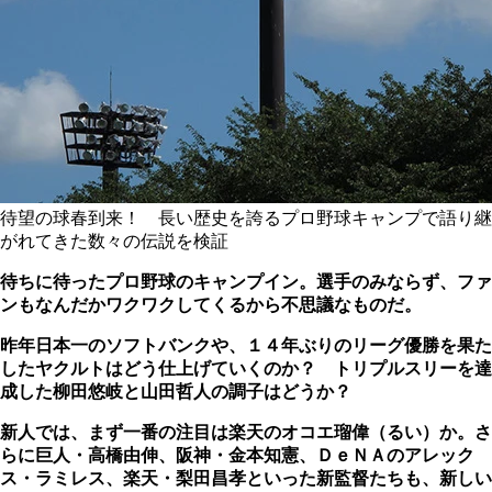
待望の球春到来！ 長い歴史を誇るプロ野球キャンプで語り継
がれてきた数々の伝説を検証
待ちに待ったプロ野球のキャンプイン。選手のみならず、ファ
ンもなんだかワクワクしてくるから不思議なものだ。
昨年日本一のソフトバンクや、１４年ぶりのリーグ優勝を果た
したヤクルトはどう仕上げていくのか？ トリプルスリーを達
成した柳田悠岐と山田哲人の調子はどうか？
新人では、まず一番の注目は楽天のオコエ瑠偉（るい）か。さ
らに巨人・高橋由伸、阪神・金本知憲、
ＤｅＮＡの
アレック
ス・ラミレス、
楽天
・梨田昌孝といった新監督たちも、新しい