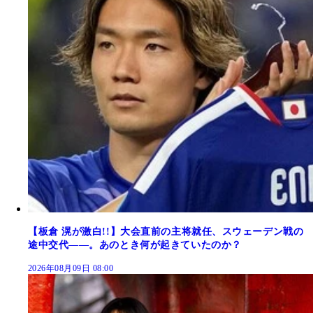
【板倉 滉が激白!!】大会直前の主将就任、スウェーデン戦の
途中交代――。あのとき何が起きていたのか？
2026年08月09日 08:00