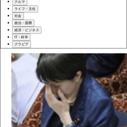
クルマ
ライフ・文化
社会
政治・国際
経済・ビジネス
IT・科学
グラビア