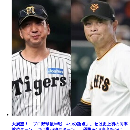
大展望！ プロ野球後半戦「4つの論点」。セは史上初の同率
首位ターン、パは鷹が独走ターン......優勝＆CS進出をかけ