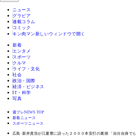
ニュース
グラビア
連載コラム
コミック
キン肉マン
新しいウィンドウで開く
新着
エンタメ
スポーツ
クルマ
ライフ・文化
社会
政治・国際
経済・ビジネス
IT・科学
写真
週プレNEWS TOP
新着ニュース
スポーツニュース
広島･新井貴浩が江夏豊に語った２０００本安打の裏側 「自分自身でも