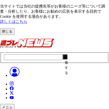
当サイトでは当社の提携先等がお客様のニーズ等について調
査・分析したり、お客様にお勧めの広告を表⽰する⽬的で
Cookie を使⽤する場合があります。
詳しくはこちら
閉じる
検
索
す
る
メニュ