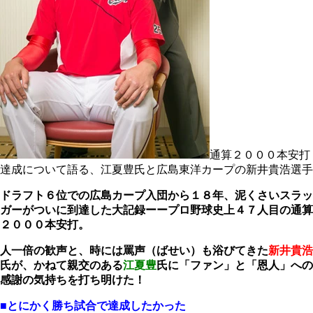
通算２０００本安打
達成について語る、江夏豊氏と広島東洋カープの新井貴浩選手
ドラフト６位での広島カープ入団から１８年、泥くさいスラッ
ガーがついに到達した大記録ーープロ野球史上４７人目の通算
２０００本安打。
人一倍の歓声と、時には罵声（ばせい）も浴びてきた
新井貴浩
氏が、かねて親交のある
江夏豊
氏に「ファン」と「恩人」への
感謝の気持ちを打ち明けた！
■とにかく勝ち試合で達成したかった