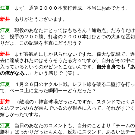
江夏
まず、通算２０００本安打達成、本当におめでとう。
新井
ありがとうございます。
江夏
現役のあなたにとってはもちろん「通過点」だろうだけ
ど、投手の２００勝、打者の２０００本はひとつの大きな区切
りだよ。この記録を率直にどう思う？
新井
まだ客観的にしか見られないですね。偉大な記録で、過
去に達成されたのはそうそうたる方々ですが、自分がその中に
入っているというのがピンとこないんです。
自分自身でも「あ
の俺がなあ…」
という感じで（笑）。
江夏
４月２６日のヤクルト戦。レフト線を破る二塁打を打っ
て、ベース上に立った瞬間ーーどうだった？
新井
（敵地の）神宮球場だったんですが、スタンドでたくさ
んのファンの方が喜んでいるのが視界に入って、それがすごく
嬉しかったですね。
江夏
当日のあなたのコメントも、自分のことより「チームの
勝利」ばっかりだったもんな。反対にスタンド、あるいはチー