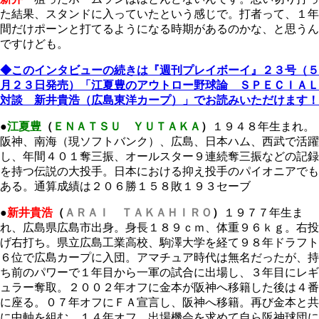
た結果、スタンドに入っていたという感じで。打者って、１年
間だけポーンと打てるようになる時期があるのかな、と思うん
ですけども。
◆このインタビューの続きは『週刊プレイボーイ』２３号（５
月２３日発売）「江夏豊のアウトロー野球論 ＳＰＥＣＩＡＬ
対談 新井貴浩（広島東洋カープ）」でお読みいただけます！
●
江夏豊
（
ＥＮＡＴＳＵ ＹＵＴＡＫＡ
）
１９４８年生まれ。
阪神、南海（現ソフトバンク）、広島、日本ハム、西武で活躍
し、年間４０１奪三振、オールスター９連続奪三振などの記録
を持つ伝説の大投手。日本における抑え投手のパイオニアでも
ある。通算成績は２０６勝１５８敗１９３セーブ
●
新井貴浩
（
ＡＲＡＩ ＴＡＫＡＨＩＲＯ
）
１９７７年生ま
れ、広島県広島市出身。身長１８９ｃｍ、体重９６ｋｇ。右投
げ右打ち。県立広島工業高校、駒澤大学を経て９８年ドラフト
６位で広島カープに入団。アマチュア時代は無名だったが、持
ち前のパワーで１年目から一軍の試合に出場し、３年目にレギ
ュラー奪取。２００２年オフに金本が阪神へ移籍した後は４番
に座る。０７年オフにＦＡ宣言し、阪神へ移籍。再び金本と共
に中軸を組む。１４年オフ、出場機会を求めて自ら阪神球団に