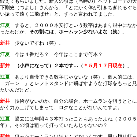
鍛えてもらいました。新人の頃は（当時の）ヘッドコーチの大
下剛史（つよし）さんから、「とにかく体が引きちぎれるぐら
い振って遠くに飛ばせ」と、ずっと言われてました。
江夏
すると、２０００本安打という数字はあまり眼中になか
ったわけか。
その割には、ホームラン少ないよな（笑）
。
新井
少ないですね（笑）。
江夏
今は４番だろ？ 今年はここまで何本？
新井
（小声になって）２本です…（
＊５月１７日現在
）
。
江夏
あまり自慢できる数字じゃないな（笑）。個人的には、
「ガーン！」とレフトスタンドに飛ばすような打球をもっと見
たいんだけど。
新井
技術がないのか、自分の場合、ホームランを狙うととに
かく力み上げてしまって、ロクなことがないんですよ。
江夏
過去には年間４３本打ったこともあったよね（２００５
年）。その頃は狙って打っていたんじゃないの？
新井
狙ったホームランはほとんどないんです。思い切り打っ