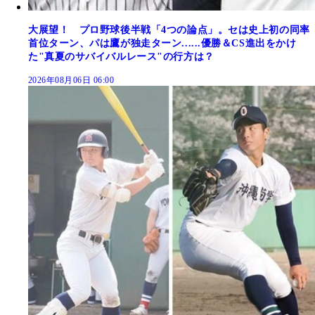
大展望！ プロ野球後半戦「4つの論点」。セは史上初の同率
首位ターン、パは鷹が独走ターン......優勝＆CS進出をかけ
た"真夏のサバイバルレース"の行方は？
2026年08月06日 06:00