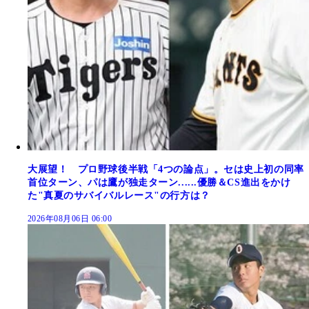
大展望！ プロ野球後半戦「4つの論点」。セは史上初の同率
首位ターン、パは鷹が独走ターン......優勝＆CS進出をかけ
た"真夏のサバイバルレース"の行方は？
2026年08月06日 06:00