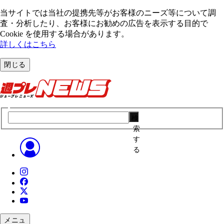
当サイトでは当社の提携先等がお客様のニーズ等について調
査・分析したり、お客様にお勧めの広告を表⽰する⽬的で
Cookie を使⽤する場合があります。
詳しくはこちら
閉じる
検
索
す
る
メニュ