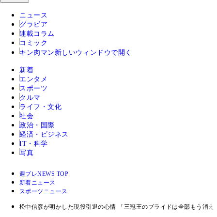
ニュース
グラビア
連載コラム
コミック
キン肉マン
新しいウィンドウで開く
新着
エンタメ
スポーツ
クルマ
ライフ・文化
社会
政治・国際
経済・ビジネス
IT・科学
写真
週プレNEWS TOP
新着ニュース
スポーツニュース
松中信彦が明かした現役引退の心情 「三冠王のプライドは全部もう消え