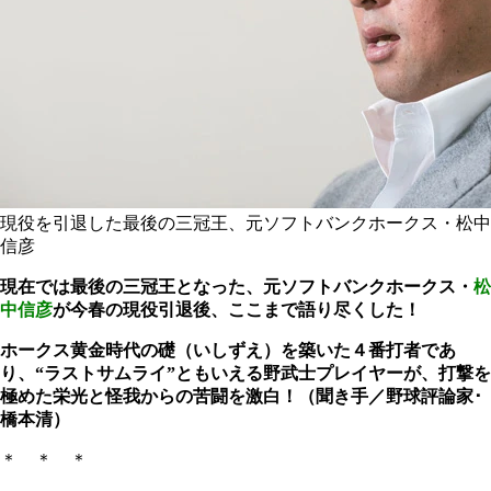
現役を引退した最後の三冠王、元ソフトバンクホークス・松中
信彦
現在では最後の三冠王となった、元ソフトバンクホークス・
松
中信彦
が今春の現役引退後、ここまで語り尽くした！
ホークス黄金時代の礎（いしずえ）を築いた４番打者であ
り、“ラストサムライ”ともいえる野武士プレイヤーが、打撃を
極めた栄光と怪我からの苦闘を激白！（聞き手／野球評論家･
橋本清）
＊ ＊ ＊