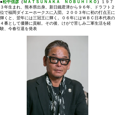
●
松中信彦
（
ＭＡＴＳＵＮＡＫＡ ＮＯＢＵＨＩＫＯ
）
１９７
３年生まれ、熊本県出身。新日鐵君津から９６年、ドラフト２
位で福岡ダイエーホークスに入団。２００３年に初の打点王に
輝くと、翌年には三冠王に輝く。０６年にはＷＢＣ日本代表の
４番として優勝に貢献。その後、けがで苦しみ二軍生活を経
験、今春引退を発表