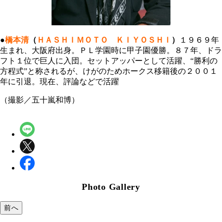
●
橋本清
（
ＨＡＳＨＩＭＯＴＯ ＫＩＹＯＳＨＩ
）
１９６９年
生まれ、大阪府出身。ＰＬ学園時に甲子園優勝。８７年、ドラ
フト１位で巨人に入団。セットアッパーとして活躍、“勝利の
方程式”と称されるが、けがのためホークス移籍後の２００１
年に引退。現在、評論などで活躍
（撮影／五十嵐和博）
Photo Gallery
前へ