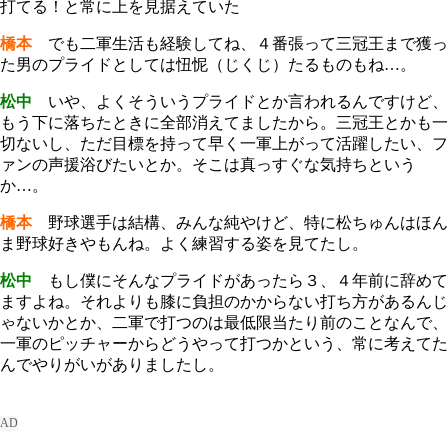
打てる！と常に上を見据えていた
橋本
でも二軍生活も経験してね、４番張って三冠王まで獲っ
た男のプライドとしては忸怩（じくじ）たるものもね…。
松中
いや、よくそういうプライドとか言われるんですけど、
もう下に落ちたときに全部消えてましたから。三冠王とかも一
切ないし、ただ目標を持って早く一軍上がって活躍したい、フ
ァンの声援浴びたいとか。そこは真っすぐな気持ちという
か…。
橋本
野球選手は結構、みんな純やけど、特に松ちゅんはほん
ま野球好きやもんね。よく練習する姿を見てたし。
松中
もし僕にそんなプライドがあったら３、４年前に辞めて
ますよね。それよりも膝に負担のかからない打ち方があるんじ
ゃないかとか、二軍で打つのは最低限当たり前のことなんで、
一軍のピッチャーからどうやって打つかという、常に考えてた
んでやりがいがありましたし。