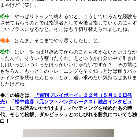
まやけど（笑）。
松中
やっぱりトップで終わるのと、こうしていろんな経験を
させてもらうのとでは指導者として今後目指していくのにもす
ごいプラスになるなと。そこはもう切り替えられましたね。
橋本
ほんま、そこまでやり尽くしたし、と。
松中
はい。やっぱり辞めてからのことも考えないといけなか
ったんで。そういう蓄（たくわ）えというか自分の中で引き出
しはいっぱいつくったほうがいいじゃないですか？ その前に
もちろん、もっとこのトレーニングを早く知っとけば違うバッ
ティングを残せたんじゃ…とか、追い求めたい気持ちはありま
したけどね。
◆この続きは、
『週刊プレイボーイ』２２号（５月１６日発
売）「松中信彦（元ソフトバンクホークス）独占インタビュ
ー」
にてお読みいただけます。バッティングを極めたあの時
代、そして松坂、ダルビッシュとのしびれる勝負についても独
白！