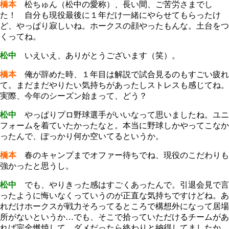
橋本
松ちゅん（松中の愛称）、長い間、ご苦労さまでし
た！ 自分も現役最後に１年だけ一緒にやらせてもらったけ
ど、やっぱり寂しいね。ホークスの顔やったもんな。土台をつ
くってね。
松中
いえいえ、ありがとうございます（笑）。
橋本
俺が辞めた時、１年目は解説で試合見るのもすごい疲れ
て。まだまだやりたい気持ちがあったしストレスも感じてね。
実際、今年のシーズン始まって、どう？
松中
やっぱりプロ野球選手がいいなって思いましたね。ユニ
フォームを着ていたかったなと。本当に野球しかやってこなか
ったんで、ぽっかり何か空いてるというか。
橋本
春のキャンプまでオファー待ちでね、現役のこだわりも
強かったと思うし。
松中
でも、やりきった感はすごくあったんで。引退会見で言
ったように悔いなくっていうのが正直な気持ちですけどね。あ
れだけホークスが戦力そろってるところで構想外になって居場
所がないというか…でも、そこで拾っていただけるチームがあ
れば完全燃焼して。ダメだったら終わりと納得してましたか