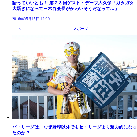
語っていいとも！ 第２３回ゲスト・デーブ大久保「ガタガタ
大騒ぎになって三木谷会長がかわいそうだなって…」
2016年05月15日 12:00
スポーツ
パ・リーグは、なぜ野球以外でもセ・リーグより魅力的になっ
たのか？