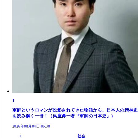
1
軍師というロマンが投影されてきた物語から、日本人の精神史
を読み解く一冊！（呉座勇一著『軍師の日本史』）
2026年08月04日 06:30
社会