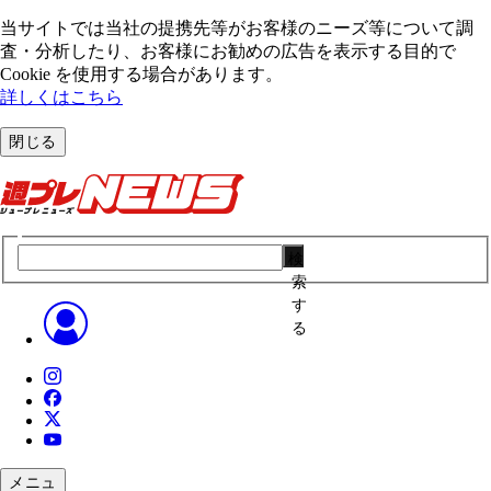
当サイトでは当社の提携先等がお客様のニーズ等について調
査・分析したり、お客様にお勧めの広告を表⽰する⽬的で
Cookie を使⽤する場合があります。
詳しくはこちら
閉じる
検
索
す
る
メニュ