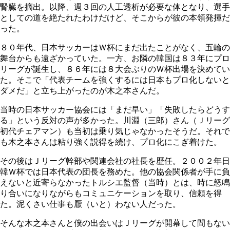
腎臓を摘出。以降、週３回の人工透析が必要な体となり、選手
としての道を絶たれたわけだけど、そこからが彼の本領発揮だ
った。
８０年代、日本サッカーはＷ杯にまだ出たことがなく、五輪の
舞台からも遠ざかっていた。一方、お隣の韓国は８３年にプロ
リーグが誕生し、８６年には８大会ぶりのＷ杯出場を決めてい
た。そこで「代表チームを強くするには日本もプロ化しないと
ダメだ」と立ち上がったのが木之本さんだ。
当時の日本サッカー協会には「まだ早い」「失敗したらどうす
る」という反対の声が多かった。川淵（三郎）さん（Ｊリーグ
初代チェアマン）も当初は乗り気じゃなかったそうだ。それで
も木之本さんは粘り強く説得を続け、プロ化にこぎ着けた。
その後はＪリーグ幹部や関連会社の社長を歴任。２００２年日
韓Ｗ杯では日本代表の団長を務めた。他の協会関係者が手に負
えないと近寄らなかったトルシエ監督（当時）とは、時に怒鳴
り合いになりながらもコミュニケーションを取り、信頼を得
た。泥くさい仕事も厭（いと）わない人だった。
そんな木之本さんと僕の出会いはＪリーグが開幕して間もない