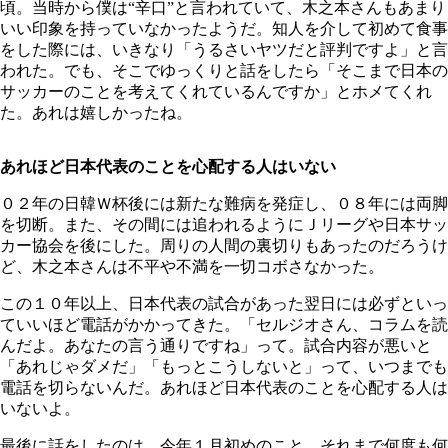
頃。当時から僕は“辛口”と言われていて、木之本さんもあまり
いい印象を持っていなかったようだ。知人を介して初めて食事
をした際には、いきなり「うるさいヤツだと評判ですよ」と言
われた。でも、そこでゆっくりと話をしたら「そこまで日本の
サッカーのことを考えてくれているんですか」とホメてくれ
た。あれは嬉しかったね。
あれほど日本代表のことを心配する人はいない
０２年の日韓Ｗ杯後には新たな難病を発症し、０８年には両脚
を切断。また、その間には追われるようにＪリーグや日本サッ
カー協会を後にした。周りの人間の裏切りもあったのだろうけ
ど、木之本さんは不平や不満を一切コボさなかった。
この１０年以上、日本代表の試合があった翌日には必ずといっ
ていいほど電話がかかってきた。「セルジオさん、コラムを読
んだよ。あなたの言う通りですね」って。試合内容が悪いと
「あれじゃダメだ」「もっとこうしないと」って、いつまでも
電話を切らないんだ。あれほど日本代表のことを心配する人は
いないよ。
最後に話をしたのは、今年１月初めのこと。それまで何度も何