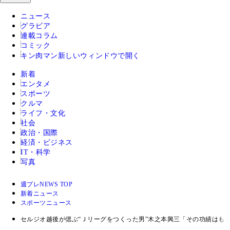
ニュース
グラビア
連載コラム
コミック
キン肉マン
新しいウィンドウで開く
新着
エンタメ
スポーツ
クルマ
ライフ・文化
社会
政治・国際
経済・ビジネス
IT・科学
写真
週プレNEWS TOP
新着ニュース
スポーツニュース
セルジオ越後が偲ぶ“Ｊリーグをつくった男”木之本興三「その功績はも