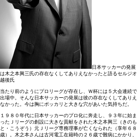
日本サッカーの発展
は木之本興三氏の存在なくしてありえなかったと語るセルジオ
越後氏
当たり前のようにプロリーグが存在し、Ｗ杯には５大会連続で
出場中。そんな日本サッカーの発展は彼の存在なくしてありえ
なかった。今は胸にポッカリと大きな穴があいた気持ちだ。
１９８０年代に日本サッカーのプロ化に奔走し、９３年に始ま
ったＪリーグの創設に大きな貢献をされた木之本興三（きのも
と・こうぞう）元Ｊリーグ専務理事が亡くなられた（享年６８
歳）。木之本さんは古河電工在籍時の２６歳で難病にかかり、