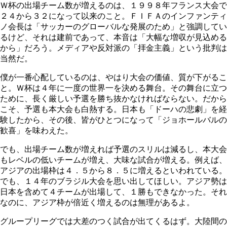
Ｗ杯の出場チーム数が増えるのは、１９９８年フランス大会で
２４から３２になって以来のこと。ＦＩＦＡのインファンティ
ノ会長は「サッカーのグローバルな発展のため」と強調してい
るけど、それは建前であって、本音は「大幅な増収が見込める
から」だろう。メディアや反対派の「拝金主義」という批判は
当然だ。
僕が一番心配しているのは、やはり大会の価値、質が下がるこ
と。Ｗ杯は４年に一度の世界一を決める舞台。その舞台に立つ
ために、長く厳しい予選を勝ち抜かなければならない。だから
こそ、予選も本大会も白熱する。日本も「ドーハの悲劇」を経
験したから、その後、皆がひとつになって「ジョホールバルの
歓喜」を味わえた。
でも、出場チーム数が増えれば予選のスリルは減るし、本大会
もレベルの低いチームが増え、大味な試合が増える。例えば、
アジアの出場枠は４．５から８．５に増えるといわれている。
でも、１４年のブラジル大会を思い出してほしい。アジア勢は
日本を含めて４チームが出場して、１勝もできなかった。それ
なのに、アジア枠が倍近く増えるのは無理があるよ。
グループリーグでは大差のつく試合が出てくるはず。大陸間の