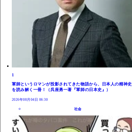
1
軍師というロマンが投影されてきた物語から、日本人の精神史
を読み解く一冊！（呉座勇一著『軍師の日本史』）
2026年08月04日 06:30
社会