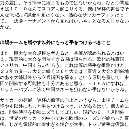
力の差は、そう簡単に縮まるものではないからね。ひとつ間違
えば１０－０なんてスコアも起こりうる。僕はＷ杯の舞台でそ
んな“ゆるい”試合を見たくない。熱心なサッカーファンだっ
て、「決勝トーナメントから見ればいいや」となるんじゃない
かな。
出場チームを増やす以外にもっと手をつけるべきこと
また、巨大な大会規模を考えると、共催が認められるとはい
え、現実的に大会を開催できる国は限られる。欧州の強豪国、
アメリカ、中国くらいだろう。これは僕の勝手な推測だけど、
２２年カタール大会に続く２６年大会は「直近２大会の開催地
のある大陸以外から立候補国を募る」という原則を覆して、中
国で開催する可能性も十分にあると思う。ＦＩＦＡにすれば、
サッカーバブルに沸く中国マネーを狙わない手はないからね。
サッカーの発展、Ｗ杯の価値の向上というなら、出場チームを
増やす以外にもっと手をつけるべきことがあるはず。個人的に
は、開催時期を初秋にズラしてほしい。現行の６、７月開催
は、世界のサッカーの中心である欧州のシーズンが終わった直
後。しかも気候的に暑すぎる場合が大半。トップ選手は疲弊し