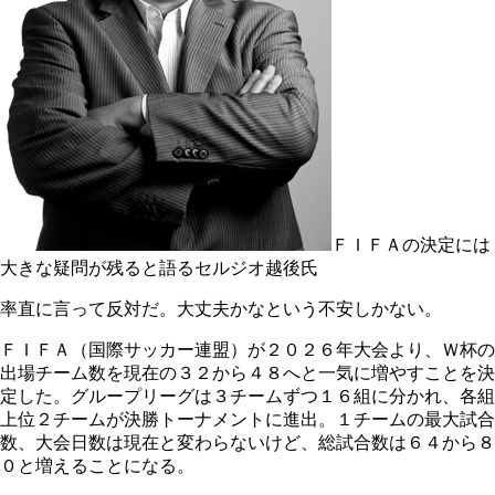
ＦＩＦＡの決定には
大きな疑問が残ると語るセルジオ越後氏
率直に言って反対だ。大丈夫かなという不安しかない。
ＦＩＦＡ（国際サッカー連盟）が２０２６年大会より、Ｗ杯の
出場チーム数を現在の３２から４８へと一気に増やすことを決
定した。グループリーグは３チームずつ１６組に分かれ、各組
上位２チームが決勝トーナメントに進出。１チームの最大試合
数、大会日数は現在と変わらないけど、総試合数は６４から８
０と増えることになる。