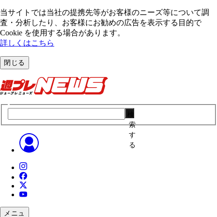
当サイトでは当社の提携先等がお客様のニーズ等について調
査・分析したり、お客様にお勧めの広告を表⽰する⽬的で
Cookie を使⽤する場合があります。
詳しくはこちら
閉じる
検
索
す
る
メニュ