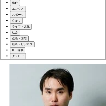
総合
エンタメ
スポーツ
クルマ
ライフ・文化
社会
政治・国際
経済・ビジネス
IT・科学
グラビア