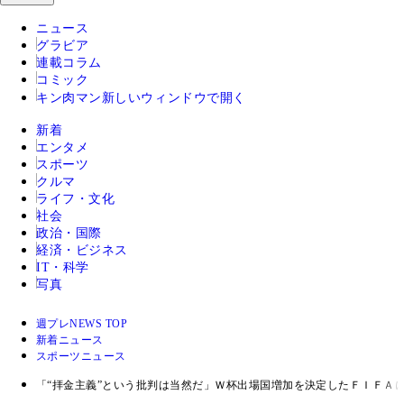
ニュース
グラビア
連載コラム
コミック
キン肉マン
新しいウィンドウで開く
新着
エンタメ
スポーツ
クルマ
ライフ・文化
社会
政治・国際
経済・ビジネス
IT・科学
写真
週プレNEWS TOP
新着ニュース
スポーツニュース
「“拝金主義”という批判は当然だ」Ｗ杯出場国増加を決定したＦＩＦＡ