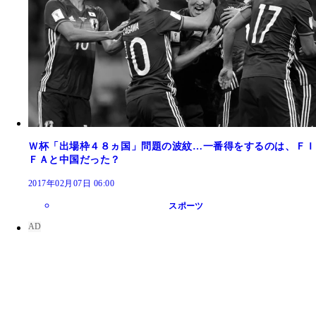
Ｗ杯「出場枠４８ヵ国」問題の波紋…一番得をするのは、ＦＩ
ＦＡと中国だった？
2017年02月07日 06:00
スポーツ