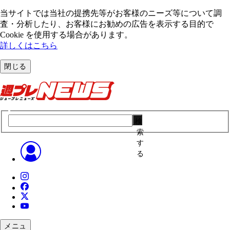
当サイトでは当社の提携先等がお客様のニーズ等について調
査・分析したり、お客様にお勧めの広告を表⽰する⽬的で
Cookie を使⽤する場合があります。
詳しくはこちら
閉じる
検
索
す
る
メニュ