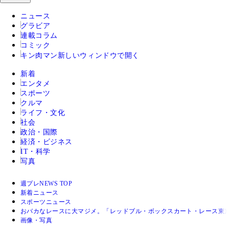
ニュース
グラビア
連載コラム
コミック
キン肉マン
新しいウィンドウで開く
新着
エンタメ
スポーツ
クルマ
ライフ・文化
社会
政治・国際
経済・ビジネス
IT・科学
写真
週プレNEWS TOP
新着ニュース
スポーツニュース
おバカなレースに大マジメ。「レッドブル・ボックスカート・レース東京
画像・写真