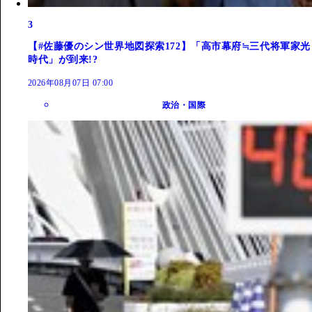
3
【#佐藤優のシン世界地図探索172】「高市幕府≒三代将軍家光
時代」が到来!?
2026年08月07日 07:00
政治・国際