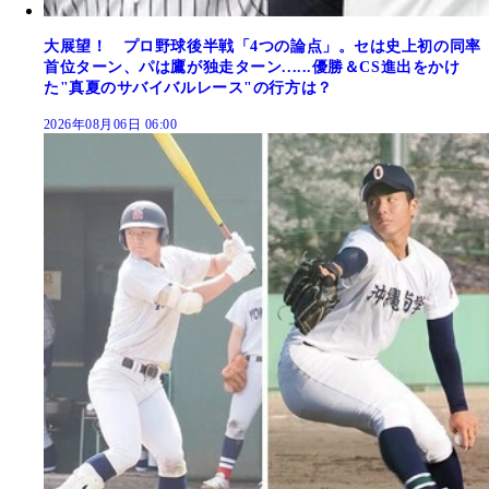
大展望！ プロ野球後半戦「4つの論点」。セは史上初の同率
首位ターン、パは鷹が独走ターン......優勝＆CS進出をかけ
た"真夏のサバイバルレース"の行方は？
2026年08月06日 06:00