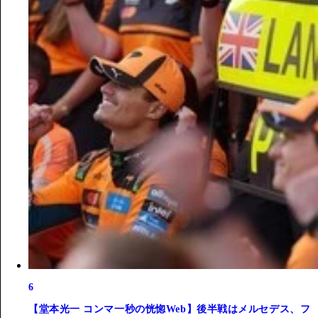
6
【堂本光一 コンマ一秒の恍惚Web】後半戦はメルセデス、フ