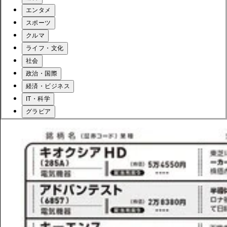
エンタメ
スポーツ
クルマ
ライフ・文化
社会
政治・国際
経済・ビジネス
IT・科学
グラビア