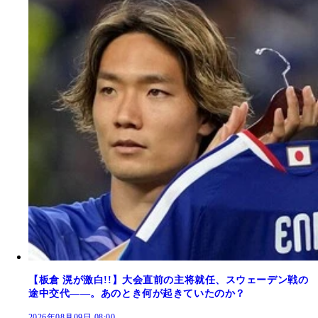
【板倉 滉が激白!!】大会直前の主将就任、スウェーデン戦の
途中交代――。あのとき何が起きていたのか？
2026年08月09日 08:00