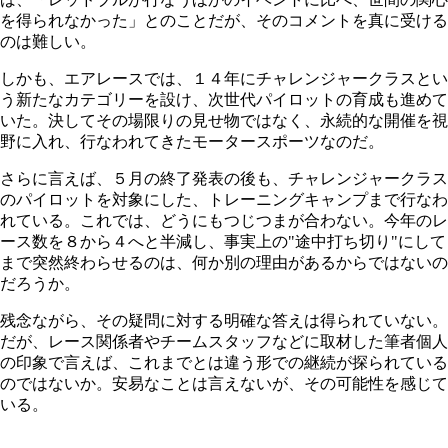
を得られなかった」とのことだが、そのコメントを真に受ける
のは難しい。
しかも、エアレースでは、１４年にチャレンジャークラスとい
う新たなカテゴリーを設け、次世代パイロットの育成も進めて
いた。決してその場限りの見せ物ではなく、永続的な開催を視
野に入れ、行なわれてきたモータースポーツなのだ。
さらに言えば、５月の終了発表の後も、チャレンジャークラス
のパイロットを対象にした、トレーニングキャンプまで行なわ
れている。これでは、どうにもつじつまが合わない。今年のレ
ース数を８から４へと半減し、事実上の"途中打ち切り"にして
まで突然終わらせるのは、何か別の理由があるからではないの
だろうか。
残念ながら、その疑問に対する明確な答えは得られていない。
だが、レース関係者やチームスタッフなどに取材した筆者個人
の印象で言えば、これまでとは違う形での継続が探られている
のではないか。安易なことは言えないが、その可能性を感じて
いる。