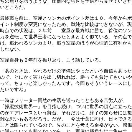
ちの焦りを誘うような、圧倒的な強さを予選から見せていきた
いところだ。
最終戦を前に、室屋とソンカのポイント差は１０。今年からポ
イント制度が変更になったため、単純な比較はできないが、現
時点での状況は、２年前――室屋が最終戦に勝ち、首位のソン
カを逆転して世界王者になったときとよく似ている。その点で
は、追われるソンカより、追う室屋のほうが心理的に有利かも
しれない。
室屋自身も２年前を振り返り、こう話している。
「あのときは、やれるだけの準備はやったという自信もあった
ので、とにかく実力を出し切れれば、勝っても負けてもいいや
って、ちょっと楽しかったんです。今回もそういうレースにし
たいですね」
一時はフリーター同然の生活を送ったこともある苦労人が、
「操縦技術世界一」を目指し続け、ついに世界の頂点に立った
のがエアレースという舞台。それだけに、終了の知らせには複
雑な思いもあるだろう。だが、「今は千葉に向け、日々できる
ことは限られているので、先のことを考える余裕がない。感傷
に浸っていても勝てないから」と、室屋は勝負だけに集中す