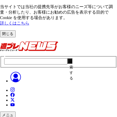
当サイトでは当社の提携先等がお客様のニーズ等について調
査・分析したり、お客様にお勧めの広告を表⽰する⽬的で
Cookie を使⽤する場合があります。
詳しくはこちら
閉じる
検
索
す
る
メニュ