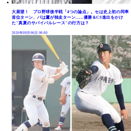
大展望！ プロ野球後半戦「4つの論点」。セは史上初の同率
首位ターン、パは鷹が独走ターン......優勝＆CS進出をかけ
た"真夏のサバイバルレース"の行方は？
2026年08月06日 06:00