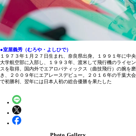
●室屋義秀（むろや・よしひで）
１９７３年１月２７日生まれ、奈良県出身。１９９１年に中央
大学航空部に入部し、１９９３年、渡米して飛行機のライセン
スを取得。国内外でエアロバティックス（曲技飛行）の腕を磨
き、２００９年にエアレースデビュー。２０１６年の千葉大会
で初勝利、翌年には日本人初の総合優勝を果たした
Photo Gallery