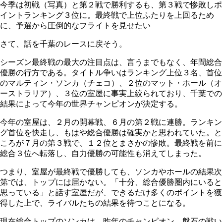
今季は初戦（写真）と第２戦で勝利するも、第３戦で惨敗しポ
イントランキング３位に。最終戦で上位ふたりを上回るため
に、予選から圧倒的なフライトを見せたい
さて、話を千葉のレースに戻そう。
シーズン最終戦の最大の注目点は、言うまでもなく、年間総合
優勝の行方である。タイトル争いはランキング上位３名、首位
のマルティン・ソンカ（チェコ）、２位のマット・ホール（オ
ーストラリア）、３位の室屋に事実上絞られており、千葉での
結果によって今年の世界チャンピオンが決定する。
今年の室屋は、２月の開幕戦、６月の第２戦に連勝。ランキン
グ首位を快走し、もはや総合優勝は確実かと思われていた。と
ころが７月の第３戦で、１２位とまさかの惨敗。最終戦を前に
総合３位へ転落し、自力優勝の可能性も消えてしまった。
つまり、室屋が最終戦で優勝しても、ソンカやホールの結果次
第では、トップには届かない。「十分、総合優勝圏内にいると
思っている」と話す室屋だが、できるだけ多くのポイントを獲
得した上で、ライバルたちの結果を待つことになる。
現在総合トップのソンカは、昨年のチャンピオン。盤石の戦い