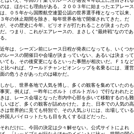
とはいえ、今回の千葉でのレースが過去４年以上に注目される
のは、ほかにも理由がある。２００３年に始まったエアレース
は、０５年から国際航空連盟公認の世界選手権となって以来、
３年の休止期間を除き、毎年世界各地で開催されてきた。だ
が、その歴史に今年、ピリオドが打たれることが決まったの
だ。つまり、これがエアレースの、まさしく"最終戦"なのであ
る。
近年は、シーズン前にレース日程が発表になっても、いくつか
のレースの開催日や会場が決まっていない、あるいは決まって
いても、その後変更になるといった事態が相次いだ。Ｆ１など
と比べれば、ワールドチャンピオンシップを名乗るには、運営
面の危うさがあったのは確かだ。
しかし、世界各地で人気を博し、多くの観客を集めていたのも
事実。例えば、一昨年にポルト（ポルトガル）で行なわれたと
きは、レース会場となった市内中心部を歩いて移動するのも難
しいほど、多くの観客が詰めかけた。また、日本での人気の高
さは世界的に見ても特別で、その人気ぶりには、出場している
外国人パイロットたちも目を丸くするほどだった。
それだけに、今回の決定は少々解せない。公式サイトによれ
ば、「レッドブルが行なうほかのイベントに比べ、世間の関心