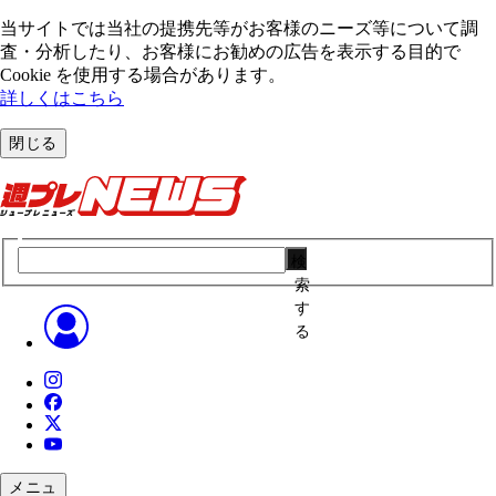
当サイトでは当社の提携先等がお客様のニーズ等について調
査・分析したり、お客様にお勧めの広告を表⽰する⽬的で
Cookie を使⽤する場合があります。
詳しくはこちら
閉じる
検
索
す
る
メニュ