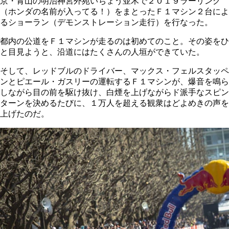
京・青山の明治神宮外苑いちょう並木で２０１９ラーリング
（ホンダの名前が入ってる！）をまとったＦ１マシン２台によ
るショーラン（デモンストレーション走行）を行なった。
都内の公道をＦ１マシンが走るのは初めてのこと。その姿をひ
と目見ようと、沿道にはたくさんの人垣ができていた。
そして、レッドブルのドライバー、マックス・フェルスタッペ
ンとピエール・ガスリーの運転するＦ１マシンが、爆音を鳴ら
しながら目の前を駆け抜け、白煙を上げながらド派手なスピン
ターンを決めるたびに、１万人を超える観衆はどよめきの声を
上げたのだ。