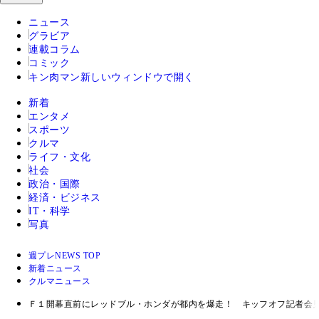
ニュース
グラビア
連載コラム
コミック
キン肉マン
新しいウィンドウで開く
新着
エンタメ
スポーツ
クルマ
ライフ・文化
社会
政治・国際
経済・ビジネス
IT・科学
写真
週プレNEWS TOP
新着ニュース
クルマニュース
Ｆ１開幕直前にレッドブル・ホンダが都内を爆走！ キッフオフ記者会