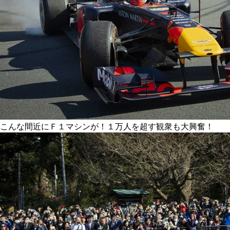
こんな間近にＦ１マシンが！１万人を超す観衆も大興奮！