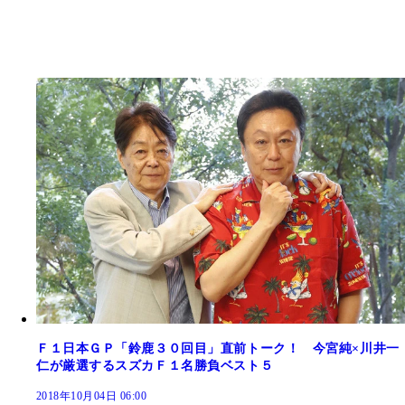
Ｆ１日本ＧＰ「鈴鹿３０回目」直前トーク！ 今宮純×川井一
仁が厳選するスズカＦ１名勝負ベスト５
2018年10月04日 06:00