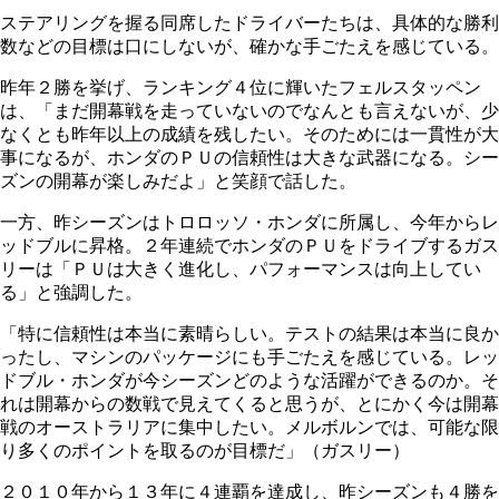
ステアリングを握る同席したドライバーたちは、具体的な勝利
数などの目標は口にしないが、確かな手ごたえを感じている。
昨年２勝を挙げ、ランキング４位に輝いたフェルスタッペン
は、「まだ開幕戦を走っていないのでなんとも言えないが、少
なくとも昨年以上の成績を残したい。そのためには一貫性が大
事になるが、ホンダのＰＵの信頼性は大きな武器になる。シー
ズンの開幕が楽しみだよ」と笑顔で話した。
一方、昨シーズンはトロロッソ・ホンダに所属し、今年からレ
ッドブルに昇格。２年連続でホンダのＰＵをドライブするガス
リーは「ＰＵは大きく進化し、パフォーマンスは向上してい
る」と強調した。
「特に信頼性は本当に素晴らしい。テストの結果は本当に良か
ったし、マシンのパッケージにも手ごたえを感じている。レッ
ドブル・ホンダが今シーズンどのような活躍ができるのか。そ
れは開幕からの数戦で見えてくると思うが、とにかく今は開幕
戦のオーストラリアに集中したい。メルボルンでは、可能な限
り多くのポイントを取るのが目標だ」（ガスリー）
２０１０年から１３年に４連覇を達成し、昨シーズンも４勝を