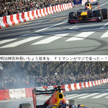
明治神宮外苑いちょう並木を、Ｆ１マシンがマジで走った～！