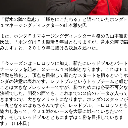
「背水の陣で臨む」「勝ちにこだわる」と語っていたホンダＦ
１マネージングディレクターの山本雅史氏
また、ホンダＦ１マネージングディレクターを務める山本雅史
氏は、「ホンダはＦ１復帰５年目となりますが、背水の陣で臨
みます」と、２０１９年に賭ける決意を述べた。
「今シーズンはトロロッソに加え、新たにレッドブルとパート
ナーシップを組み、２チーム４台体制となります。これはＦ１
活動を強化し、頂点を目指して新たなスタートを切るというホ
ンダの決意の表れです。レッドブルというトップチームと組む
ことは大きなプレッシャーですが、勝つためには必要不可欠な
決断でした。開発の面でも、これまでの２倍のデータが入って
きますので、大きなメリットになります。ホンダのスタッフが
一丸となるのはもちろんですが、レッドブル、トロロッソとも
協力しあって、全２１戦のレースを大事に戦っていきたいで
す。そしてレッドブルとともにまずは１勝を目指していきま
す」（山本氏）