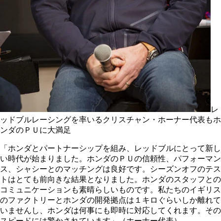
レ
ッドブルレーシングを率いるクリスチャン・ホーナー代表もホ
ンダのＰＵに大満足
「ホンダとパートナーシップを組み、レッドブルにとって新し
い時代が始まりました。ホンダのＰＵの信頼性、パフォーマン
ス、シャシーとのマッチングは良好です。シーズンオフのテス
トはとても前向きな結果となりました。ホンダのスタッフとの
コミュニケーションも素晴らしいものです。私たちのイギリス
のファクトリーとホンダの開発拠点は１キロぐらいしか離れて
いませんし、ホンダは何事にも即時に対応してくれます。その
スピードには驚かされています」（ホーナー代表）