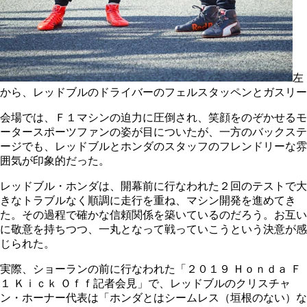
左
から、レッドブルのドライバーのフェルスタッペンとガスリー
会場では、Ｆ１マシンの迫力に圧倒され、笑顔をのぞかせるモ
ータースポーツファンの姿が目についたが、一方のバックステ
ージでも、レッドブルとホンダのスタッフのフレンドリーな雰
囲気が印象的だった。
レッドブル・ホンダは、開幕前に行なわれた２回のテストで大
きなトラブルなく順調に走行を重ね、マシン開発を進めてき
た。その過程で確かな信頼関係を築いているのだろう。お互い
に敬意を持ちつつ、一丸となって戦っていこうという決意が感
じられた。
実際、ショーランの前に行なわれた「２０１９ Ｈｏｎｄａ Ｆ
１ Ｋｉｃｋ Ｏｆｆ記者会見」で、レッドブルのクリスチャ
ン・ホーナー代表は「ホンダとはシームレス（垣根のない）な