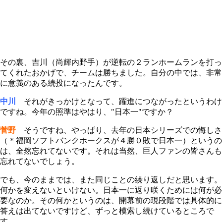
その裏、吉川（尚輝内野手）が逆転の２ランホームランを打っ
てくれたおかげで、チームは勝ちました。自分の中では、非常
に意義のある続投になったんです。
中川
それがきっかけとなって、躍進につながったというわけ
ですね。今年の照準はやはり、"日本一"ですか？
菅野
そうですね、やっぱり、去年の日本シリーズでの悔しさ
（＊福岡ソフトバンクホークスが４勝０敗で日本一）というの
は、全然忘れてないです。それは当然、巨人ファンの皆さんも
忘れてないでしょう。
でも、今のままでは、また同じことの繰り返しだと思います。
何かを変えないといけない。日本一に返り咲くためには何が必
要なのか。その何かというのは、開幕前の現段階では具体的に
答えは出てないですけど、ずっと模索し続けているところで
す。