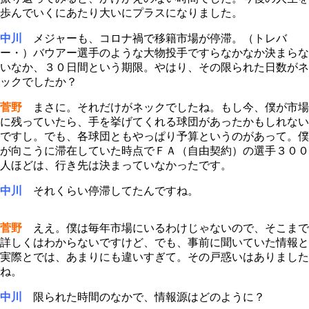
歩んでいくにあたり大いにプラスになりました。
中川
メジャーも、コロナ禍で移籍市場が停滞。（トレバ
ー・）バウアー選手のような大物投手ですらなかなか決まらな
いなか、３０日間という期限。やはり、その限られた日数がネ
ックでしたか？
菅野
まさに。それだけがネックでしたね。もし今、僕が市場
に残っていたら、手を挙げてくれる球団があったかもしれない
ですし。でも、各球団ともやっぱり予算というのがあって。僕
が向こうに滞在していた時点でＦＡ（自由契約）の選手３００
人ほどは、行き先は決まっていなかったです。
中川
それくらい停滞してたんですね。
菅野
ええ。僕は毎年市場にいるわけじゃないので、そこまで
詳しくはわからないですけど、でも、事前に聞いていた情報と
実際とでは、あまりにも違いすぎて。その戸惑いはありました
ね。
中川
限られた時間のなかで、情報源はどのように？