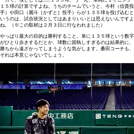
１５球の計算ですよね。うちのチームでいうと、今村（信貴投
手）や田口（麗斗［かずと］投手）らが１３５球を投げ込むと
いうのは、試合状況としてはあまりいいとは思えないんですよ
ね。（※この取材は２月３日に行なわれました）
やっぱり最大の目的は勝利すること。単に１３５球という数字
がひとり歩きするだとか、球数に固執しすぎるのは結果的に、
勝ちから遠ざかってしまうような気がします。桑田コーチも、
それは本意じゃないでしょう。