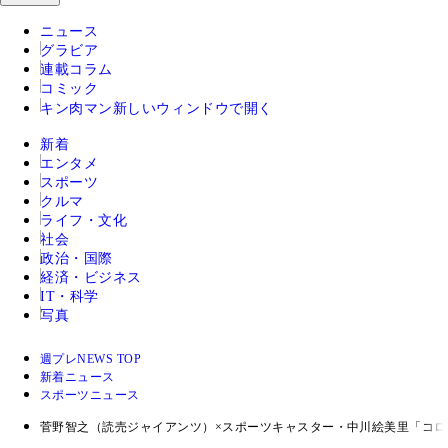
ニュース
グラビア
連載コラム
コミック
キン肉マン
新しいウィンドウで開く
新着
エンタメ
スポーツ
クルマ
ライフ・文化
社会
政治・国際
経済・ビジネス
IT・科学
写真
週プレNEWS TOP
新着ニュース
スポーツニュース
菅野智之（読売ジャイアンツ）×スポーツキャスター・中川絵美里「コロ