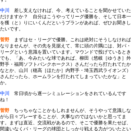
中川
差し支えなければ、今、考えていることを聞かせていた
だけますか？ 自分はこうやってリーグ優勝を、そして日本一
を獲（と）りにいくんだというプランがあれば、ぜひお聞きし
たいです。
菅野
まずはセ・リーグで優勝。これは絶対にそうしなければ
なりませんが、その先を見据えて、常に頭の片隅には、対パ・
リーグという意識を置いています。マウンドで投げているとき
でも、「あ、今みたいな球であれば、柳田（悠岐［ゆうき］外
野手・福岡ソフトバンクホークス）さんだったら打たれてたか
なとか、山川（穂高［ほたか］内野手・埼玉西武ライオンズ）
さんだったら、ホームランを打たれてしまっていたかな」と
か。
中川
常日頃から逐一シミュレーションをされているんです
ね！
菅野
ちっちゃなことかもしれませんが、そうやって意識しな
がら日々プレーすることが、大事なのではないかと思ってま
す。まずは直近、交流戦があるので、そこで優勝を果たせば、
間違いなくパ・リーグの球団としっかり戦える力がついたとい