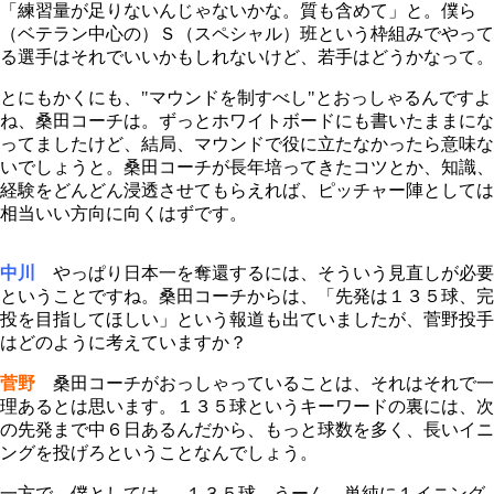
「練習量が足りないんじゃないかな。質も含めて」と。僕ら
（ベテラン中心の）Ｓ（スペシャル）班という枠組みでやって
る選手はそれでいいかもしれないけど、若手はどうかなって。
とにもかくにも、"マウンドを制すべし"とおっしゃるんですよ
ね、桑田コーチは。ずっとホワイトボードにも書いたままにな
ってましたけど、結局、マウンドで役に立たなかったら意味な
いでしょうと。桑田コーチが長年培ってきたコツとか、知識、
経験をどんどん浸透させてもらえれば、ピッチャー陣としては
相当いい方向に向くはずです。
中川
やっぱり日本一を奪還するには、そういう見直しが必要
ということですね。桑田コーチからは、「先発は１３５球、完
投を目指してほしい」という報道も出ていましたが、菅野投手
はどのように考えていますか？
菅野
桑田コーチがおっしゃっていることは、それはそれで一
理あるとは思います。１３５球というキーワードの裏には、次
の先発まで中６日あるんだから、もっと球数を多く、長いイニ
ングを投げろということなんでしょう。
一方で、僕としては......１３５球、うーん、単純に１イニング