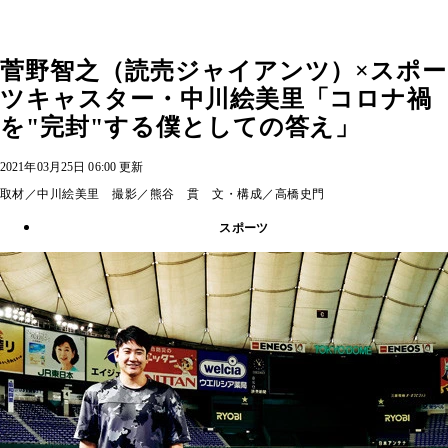
菅野智之（読売ジャイアンツ）×スポー
ツキャスター・中川絵美里「コロナ禍
を"完封"する僕としての答え」
2021年03月25日 06:00 更新
取材／中川絵美里 撮影／熊谷 貫 文・構成／高橋史門
スポーツ