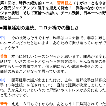
第１回は、球界の絶対的エース・
菅野智之
（すがの・ともゆき
／読売ジャイアンツ）選手を迎えて発進！ 異例のなかでのメ
ジャー挑戦、そして五輪への思い。チーム残留、日本一への野
望とは――？
■開幕延期の連続。コロナ禍での難しさ
中川
今の状況もそうですが、昨年はコロナ禍で、非常に難し
いシーズンだったと思います。あらためて振り返っていかがで
しょうか？
菅野
本当に難しいシーズンだったと思います。開幕が３度も
延びて、いざスタートとなったら無観客試合。そんな異例の事
態でもリーグ優勝できて、個人的にもいい成績を残せたのは、
価値のあることだなって思っています。
中川
開幕延期の話が出ましたけど、去年、菅野投手は開幕投
手（３年連続）を任されていて、直前で延期が決定しましたよ
ね。先が見えないというのは戸惑いやストレスが多分にあった
と思うのですが。
菅野
ええ、３回もですからね。あともう１回延期されていた