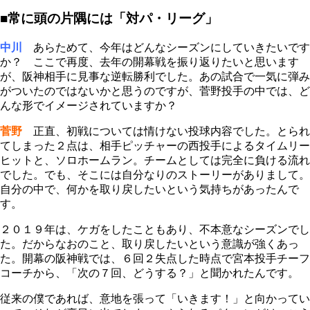
■常に頭の片隅には「対パ・リーグ」
中川
あらためて、今年はどんなシーズンにしていきたいです
か？ ここで再度、去年の開幕戦を振り返りたいと思います
が、阪神相手に見事な逆転勝利でした。あの試合で一気に弾み
がついたのではないかと思うのですが、菅野投手の中では、ど
んな形でイメージされていますか？
菅野
正直、初戦については情けない投球内容でした。とられ
てしまった２点は、相手ピッチャーの西投手によるタイムリー
ヒットと、ソロホームラン。チームとしては完全に負ける流れ
でした。でも、そこには自分なりのストーリーがありまして。
自分の中で、何かを取り戻したいという気持ちがあったんで
す。
２０１９年は、ケガをしたこともあり、不本意なシーズンでし
た。だからなおのこと、取り戻したいという意識が強くあっ
た。開幕の阪神戦では、６回２失点した時点で宮本投手チーフ
コーチから、「次の７回、どうする？」と聞かれたんです。
従来の僕であれば、意地を張って「いきます！」と向かってい