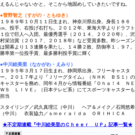
えるんじゃないかと。そこから地固めしていきたいですね。
●菅野智之（すがの・ともゆき）
１９８９年１０月１１日生まれ、神奈川県出身。身長１８６
㎝。投手、右投げ右打ち。２０１２年、東海大学よりドラフト
１位で巨人へ入団。最優秀選手（２０１４、２０２０年）、沢
村栄治賞（２０１７、２０１８年）など受賞多数。昨シーズン
は開幕より１３連勝を果たし、１４勝２敗、防御率１．９７。
勝率第一位投手賞、最多勝利投手賞に輝く
●中川絵美里（なかがわ・えみり）
１９９５年３月１７日生まれ、静岡県出身。フリーキャスタ
ー。２０１７年より『Ｊリーグタイム』（ＮＨＫ ＢＳ１）の
キャスターを務め、同年４月から情報番組『Ｏｈａ！４ ＮＥ
ＷＳ ＬＩＶＥ』（日本テレビ系）にてスポーツキャスターも
担当
スタイリング／武久真理江（中川） ヘア＆メイク／石岡悠希
（中川） 衣装協力／ｓｍｅｒａｌｄａ ＯＲＩＨＩＣＡ
★不定期連載『中川絵美里のＣｈｅｅｒ ＵＰ』記事一覧★