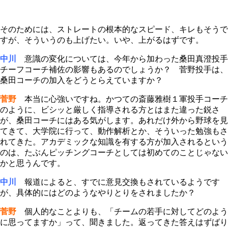
そのためには、ストレートの根本的なスピード、キレもそうで
すが、そういうのも上げたい。いや、上がるはずです。
中川
意識の変化については、今年から加わった桑田真澄投手
チーフコーチ補佐の影響もあるのでしょうか？ 菅野投手は、
桑田コーチの加入をどうとらえていますか？
菅野
本当に心強いですね。かつての斎藤雅樹１軍投手コーチ
のように、ビシッと厳しく指導される方とはまた違った鋭さ
が、桑田コーチにはある気がします。あれだけ外から野球を見
てきて、大学院に行って、動作解析とか、そういった勉強もさ
れてきた。アカデミックな知識を有する方が加入されるという
のは、たぶんピッチングコーチとしては初めてのことじゃない
かと思うんです。
中川
報道によると、すでに意見交換もされているようです
が、具体的にはどのようなやりとりをされましたか？
菅野
個人的なことよりも、「チームの若手に対してどのよう
に思ってますか」って、聞きました。返ってきた答えはずばり