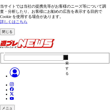
当サイトでは当社の提携先等がお客様のニーズ等について調
査・分析したり、お客様にお勧めの広告を表⽰する⽬的で
Cookie を使⽤する場合があります。
詳しくはこちら
閉じる
検
索
す
る
メニュ