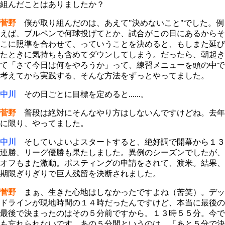
組んだことはありましたか？
菅野
僕が取り組んだのは、あえて"決めないこと"でした。例
えば、ブルペンで何球投げてとか、試合がこの日にあるからそ
こに照準を合わせて、っていうことを決めると、もしまた延び
たときに気持ちも含めてダウンしてしまう。だったら、朝起き
て「さて今日は何をやろうか」って、練習メニューを頭の中で
考えてから実践する、そんな方法をずっとやってました。
中川
その日ごとに目標を定めると......。
菅野
普段は絶対にそんなやり方はしないんですけどね。去年
に限り、やってました。
中川
そしていよいよスタートすると、絶好調で開幕から１３
連勝、リーグ優勝も果たしました。異例のシーズンでしたが、
オフもまた激動。ポスティングの申請をされて、渡米。結果、
期限ぎりぎりで巨人残留を決断されました。
菅野
まぁ、生きた心地はしなかったですよね（苦笑）。デッ
ドラインが現地時間の１４時だったんですけど、本当に最後の
最後で決まったのはその５分前ですから。１３時５５分。今で
も忘れられないです、あの５分間というのは。「あと５分で決