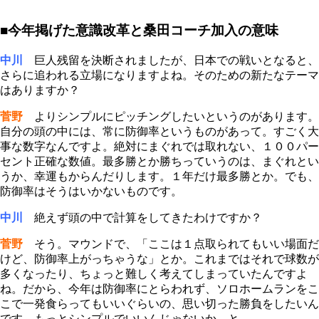
■今年掲げた意識改革と桑田コーチ加入の意味
中川
巨人残留を決断されましたが、日本での戦いとなると、
さらに追われる立場になりますよね。そのための新たなテーマ
はありますか？
菅野
よりシンプルにピッチングしたいというのがあります。
自分の頭の中には、常に防御率というものがあって。すごく大
事な数字なんですよ。絶対にまぐれでは取れない、１００パー
セント正確な数値。最多勝とか勝ちっていうのは、まぐれとい
うか、幸運もからんだりします。１年だけ最多勝とか。でも、
防御率はそうはいかないものです。
中川
絶えず頭の中で計算をしてきたわけですか？
菅野
そう。マウンドで、「ここは１点取られてもいい場面だ
けど、防御率上がっちゃうな」とか。これまではそれで球数が
多くなったり、ちょっと難しく考えてしまっていたんですよ
ね。だから、今年は防御率にとらわれず、ソロホームランをこ
こで一発食らってもいいぐらいの、思い切った勝負をしたいん
です。もっとシンプルでいいんじゃないか、と。