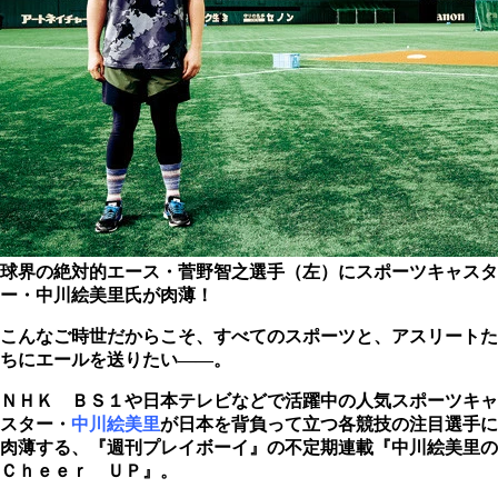
球界の絶対的エース・菅野智之選手（左）にスポーツキャスタ
ー・中川絵美里氏が肉薄！
こんなご時世だからこそ、すべてのスポーツと、アスリートた
ちにエールを送りたい――。
ＮＨＫ ＢＳ１や日本テレビなどで活躍中の人気スポーツキャ
スター・
中川絵美里
が日本を背負って立つ各競技の注目選手に
肉薄する、『週刊プレイボーイ』の不定期連載『中川絵美里の
Ｃｈｅｅｒ ＵＰ』。