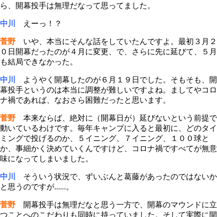
ら、開幕投手は無理だなって思ってました。
中川
えーっ！？
菅野
いや、本当にそんな話をしていたんですよ。最初３月２
０日開幕だったのが４月に変更、で、さらに先に延びて、５月
も結局できなかった。
中川
ようやく開幕したのが６月１９日でした。そもそも、開
幕投手というのは本当に調整が難しいですよね。ましてやコロ
ナ禍であれば、なおさら困難だったと思います。
菅野
本来ならば、絶対に（開幕日が）延びないという前提で
動いているわけです。毎年キャンプに入ると最初に、どのタイ
ミングで投げるのか、５イニング、７イニング、１００球と
か、事細かく決めていくんですけど、コロナ禍ですべてが無意
味になってしまいました。
中川
そういう状況で、ずいぶんと葛藤があったのではないか
と思うのですが......。
菅野
開幕投手は無理だなと思う一方で、開幕のマウンドに立
つことへのこだわりも同時に持っていました。そして実際に開