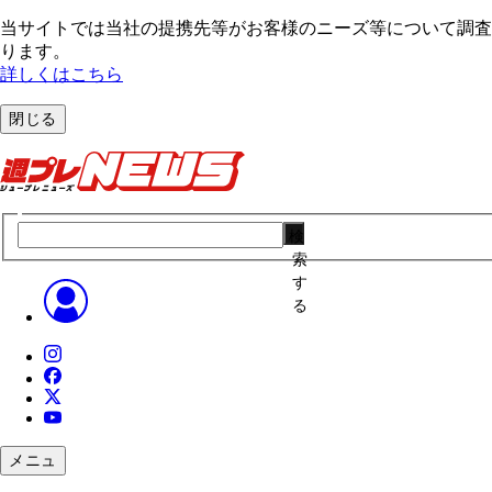
当サイトでは当社の提携先等がお客様のニーズ等について調査・
ります。
詳しくはこちら
閉じる
検
索
す
る
メニュ