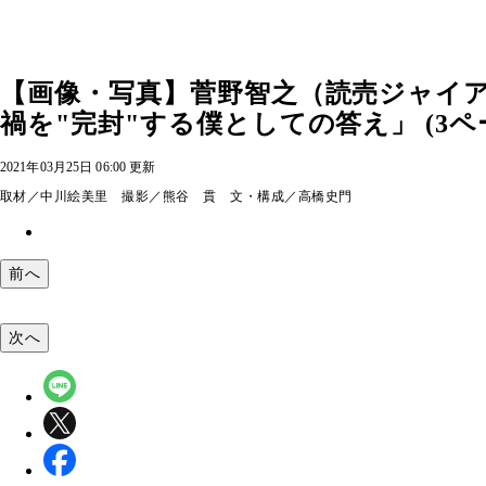
【画像・写真】菅野智之（読売ジャイ
禍を"完封"する僕としての答え」 (3ペ
2021年03月25日 06:00 更新
取材／中川絵美里 撮影／熊谷 貫 文・構成／高橋史門
前へ
次へ