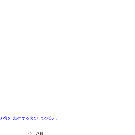
ナ禍を"完封"する僕としての答え」
3ページ目