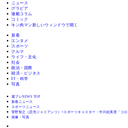
ニュース
グラビア
連載コラム
コミック
キン肉マン
新しいウィンドウで開く
新着
エンタメ
スポーツ
クルマ
ライフ・文化
社会
政治・国際
経済・ビジネス
IT・科学
写真
週プレNEWS TOP
新着ニュース
スポーツニュース
菅野智之（読売ジャイアンツ）×スポーツキャスター・中川絵美里「コロ
画像・写真