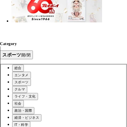
Category
スポーツ
開/閉
総合
エンタメ
スポーツ
クルマ
ライフ・文化
社会
政治・国際
経済・ビジネス
IT・科学