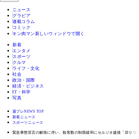
ニュース
グラビア
連載コラム
コミック
キン肉マン
新しいウィンドウで開く
新着
エンタメ
スポーツ
クルマ
ライフ・文化
社会
政治・国際
経済・ビジネス
IT・科学
写真
週プレNEWS TOP
新着ニュース
スポーツニュース
緊急事態宣言の解除に伴い、観客数の制限緩和にセルジオ越後「戻りつ