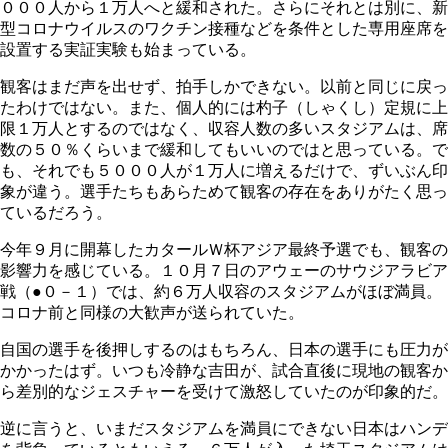
０００人から１万人へと緩和された。さらにそれとは別に、新
型コロナウイルスのワクチン接種などを条件とした専用座席を
設置する実証実験も始まっている。
観客はまだ声を出せず、拍手しかできない。以前と同じに戻っ
たわけではない。また、個人的には杓子（しゃくし）定規に上
限１万人とするのではなく、収容人数の多いスタジアムは、席
数の５０％くらいまで緩和してもいいのではと思っている。で
も、それでも５０００人が１万人に増えるだけで、ずいぶん印
象が違う。選手たちもあらためて観客の存在をありがたく思っ
ているだろう。
今年９月に開幕したカタールＷ杯アジア最終予選でも、観客の
影響力を感じている。１０月７日のアウェーのサウジアラビア
戦（●０－１）では、約６万人収容のスタジアムがほぼ満員。
コロナ前と同様の大歓声が送られていた。
自国の選手を後押しするのはもちろん、日本の選手にも圧力が
かかったはず。いつも冷静な吉田が、試合直後に現地の観客か
ら差別的なジェスチャーを受けて激怒していたのが印象的だ。
逆に言うと、いまだスタジアムを満員にできない日本はハンデ