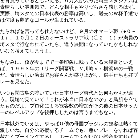
を背負っているともいえる。６万人が入った埼玉スタジアムは
素晴らしい雰囲気で、どんな相手もやりづらさを感じるはず。
実際、埼スタでの日本代表の勝率は高いし、過去のＷ杯予選で
は何度も劇的なゴールが生まれている。
たらればを言っても仕方ないけど、９月のオマーン戦（●０－
１）、１０月１２日のオーストラリア戦（〇２－１）が満員の
埼スタで行なわれていたら、違う展開になっていたかもしれな
いなと考えてしまうよ。
ちなみに、僕が今までで一番印象に残っている大観衆といえ
ば、１９９３年のＪリーグ開幕戦、Ｖ川崎ｖｓ横浜Ｍの一戦
だ。素晴らしい演出でお客さんが盛り上がり、選手たちも好プ
レーを見せた。
いつも閑古鳥の鳴いていた日本リーグ時代とは何もかもが違
う。現場で見ていて「これが本当に日本なのか」と鳥肌を立て
たものだよ。プロ化による観客数の増加がその後の日本サッカ
ーのレベルアップを後押ししたのは言うまでもない。
日本以外でいえば、やっぱり僕の母国ブラジルの観客は熱くて
激しいね。自分の応援するチームでも、悪いプレーをすれば容
赦なくブーイングするし、ホームでふがいない試合をすれば、