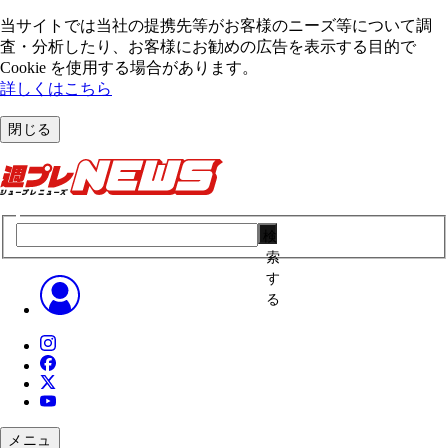
当サイトでは当社の提携先等がお客様のニーズ等について調
査・分析したり、お客様にお勧めの広告を表⽰する⽬的で
Cookie を使⽤する場合があります。
詳しくはこちら
閉じる
検
索
す
る
メニュ