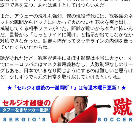
途中で席を立つ。あれは選手としてはつらいんだ。
また、アウェーの洗礼も強烈。僕の現役時代には、観客席のネ
ットの隙間からピッチに向かって火のついた花火を突き出し、
威嚇してくる相手ファンがいた。距離が近いから本当に怖いん
だ。監督から「もっとサイドに開け」と指示が出てもなかなか
対応できなかった。副審も怖がってタッチラインの内側を走っ
ていたくらいだからね。
話がそれたけど、観客が選手に及ぼす影響は本当に大きい。す
でにヨーロッパにはマスク着用義務なし、人数制限なしのリー
グもある。日本でいきなり同じようにするのは難しいと思うけ
ど、少しずつでも元の日常を取り戻していけるといいね。
★『セルジオ越後の一蹴両断！』は毎週木曜日更新！★