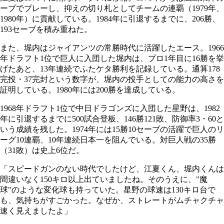
ープでプレーし、抑えの切り札としてチームの連覇（1979年、
1980年）に貢献している。1984年に引退するまでに、206勝、
193セーブを積み重ねた。
また、堀内はジャイアンツの常勝時代に活躍したエース。1966
年ドラフト1位で巨人に入団した堀内は、プロ1年目に16勝を挙
げたあと、13年連続でふたケタ勝利を記録している。通算178
完投・37完封という数字が、堀内の投手としての能力の高さを
証明している。1980年には200勝を達成している。
1968年ドラフト1位で中日ドラゴンズに入団した星野は、1982
年に引退するまでに500試合登板、146勝121敗、防御率3・60と
いう成績を残した。1974年には15勝10セーブの活躍で巨人のリ
ーグ10連覇、10年連続日本一を阻んでいる。対巨人戦の35勝
（31敗）は史上6位だ。
「スピードガンのない時代でしたけど、江夏くん、堀内くんは
間違いなく150キロ以上出ていましたね。そのうえに、"魔
球"のような変化球も持っていた。星野の球速は130キロ台で
も、気持ちがすごかった。なぜか、ストレートがムチャクチャ
速く見えましたよ」