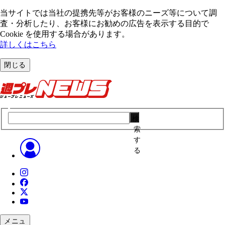
当サイトでは当社の提携先等がお客様のニーズ等について調
査・分析したり、お客様にお勧めの広告を表⽰する⽬的で
Cookie を使⽤する場合があります。
詳しくはこちら
閉じる
検
索
す
る
メニュ