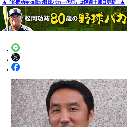
★『松岡功祐80歳の野球バカ一代記』は隔週土曜日更新！★