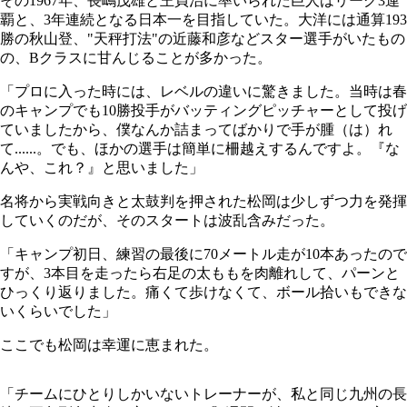
その1967年、長嶋茂雄と王貞治に率いられた巨人はリーグ3連
覇と、3年連続となる日本一を目指していた。大洋には通算193
勝の秋山登、"天秤打法"の近藤和彦などスター選手がいたもの
の、Bクラスに甘んじることが多かった。
「プロに入った時には、レベルの違いに驚きました。当時は春
のキャンプでも10勝投手がバッティングピッチャーとして投げ
ていましたから、僕なんか詰まってばかりで手が腫（は）れ
て......。でも、ほかの選手は簡単に柵越えするんですよ。『な
んや、これ？』と思いました」
名将から実戦向きと太鼓判を押された松岡は少しずつ力を発揮
していくのだが、そのスタートは波乱含みだった。
「キャンプ初日、練習の最後に70メートル走が10本あったので
すが、3本目を走ったら右足の太ももを肉離れして、パーンと
ひっくり返りました。痛くて歩けなくて、ボール拾いもできな
いくらいでした」
ここでも松岡は幸運に恵まれた。
「チームにひとりしかいないトレーナーが、私と同じ九州の長