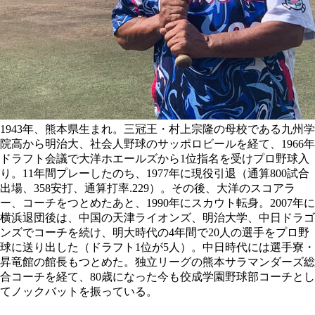
1943年、熊本県生まれ。三冠王・村上宗隆の母校である九州学
院高から明治大、社会人野球のサッポロビールを経て、1966年
ドラフト会議で大洋ホエールズから1位指名を受けプロ野球入
り。11年間プレーしたのち、1977年に現役引退（通算800試合
出場、358安打、通算打率.229）。その後、大洋のスコアラ
ー、コーチをつとめたあと、1990年にスカウト転身。2007年に
横浜退団後は、中国の天津ライオンズ、明治大学、中日ドラゴ
ンズでコーチを続け、明大時代の4年間で20人の選手をプロ野
球に送り出した（ドラフト1位が5人）。中日時代には選手寮・
昇竜館の館長もつとめた。独立リーグの熊本サラマンダーズ総
合コーチを経て、80歳になった今も佼成学園野球部コーチとし
てノックバットを振っている。