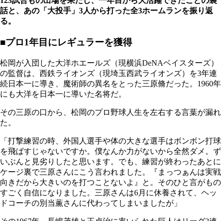
123試合もの出場を果たし、一年目から大活躍できたことの裏
話と、あの「大投手」3人から打った全3ホームランを振り返
る。
■プロ1年目にレギュラーを獲得
松岡が入団した大洋ホエールズ（現横浜DeNAベイスターズ）
の監督は、西鉄ライオンズ（現埼玉西武ライオンズ）を3年連
続日本一に導き、魔術師の異名をとった三原脩だった。1960年
にも大洋を日本一に導いた名将だ。
その三原の口から、松岡のプロ野球人生を左右する言葉が漏れ
た。
「打撃練習の時、外国人選手や体の大きな選手はボンボン打球
を飛ばすじゃないですか。僕なんか力がないから全然ダメ。ず
いぶんと見劣りしたと思います。でも、練習が終わったあとに
ケージ裏で三原さんにこう言われました。『まっつぁんは実戦
向きだから大きいのを打つことないよ』と。そのひと言がもの
すごく自信になりました。三原さんは6月に休養されて、ヘッ
ドコーチの別当薫さんに代わってしまいましたが」