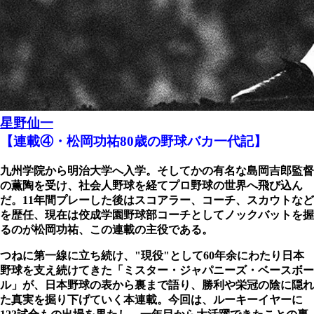
星野仙一
【連載④・松岡功祐80歳の野球バカ一代記】
九州学院から明治大学へ入学。そしてかの有名な島岡吉郎監督
の薫陶を受け、社会人野球を経てプロ野球の世界へ飛び込ん
だ。11年間プレーした後はスコアラー、コーチ、スカウトなど
を歴任、現在は佼成学園野球部コーチとしてノックバットを握
るのが松岡功祐、この連載の主役である。
つねに第一線に立ち続け、"現役"として60年余にわたり日本
野球を支え続けてきた「ミスター・ジャパニーズ・ベースボー
ル」が、日本野球の表から裏まで語り、勝利や栄冠の陰に隠れ
た真実を掘り下げていく本連載。今回は、ルーキーイヤーに