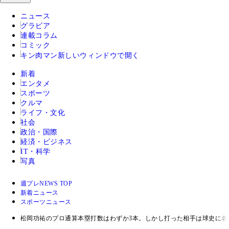
ニュース
グラビア
連載コラム
コミック
キン肉マン
新しいウィンドウで開く
新着
エンタメ
スポーツ
クルマ
ライフ・文化
社会
政治・国際
経済・ビジネス
IT・科学
写真
週プレNEWS TOP
新着ニュース
スポーツニュース
松岡功祐のプロ通算本塁打数はわずか3本。しかし打った相手は球史に名