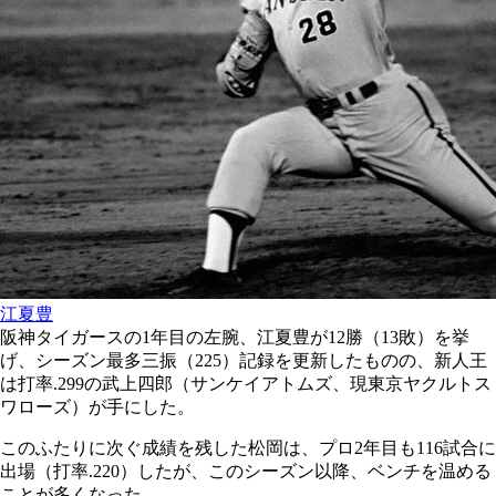
江夏豊
阪神タイガースの1年目の左腕、江夏豊が12勝（13敗）を挙
げ、シーズン最多三振（225）記録を更新したものの、新人王
は打率.299の武上四郎（サンケイアトムズ、現東京ヤクルトス
ワローズ）が手にした。
このふたりに次ぐ成績を残した松岡は、プロ2年目も116試合に
出場（打率.220）したが、このシーズン以降、ベンチを温める
ことが多くなった。