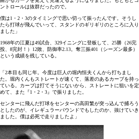
曲がるカーブを覚えて見違えるようになりました。もともとコ
ントロールは抜群だったので。
僕は1・2・3のタイミングで思い切って振ったんです。そうし
たら打球が飛んでいって、スタンドのギリギリのところに入り
ました」
1968年の江夏は49試合、329イニングに登板して、25勝（26完
投、8完封！）12敗、防御率2.13。奪三振401（シーズン最多）
という成績を残している。
「2本目も同じ年。今度は巨人の堀内恒夫くんから打ちまし
た。堀内くんもストレートが速くて、落差のあるカーブを持っ
ている。カーブは打てそうにないから、ストレートに狙いを定
めて、また『1・2・3』で振りました。
センターに飛んだ打球をセンターの高田繁が突っ込んで捕ろう
としたのが、イレギュラーバウンドでもしたのか、抜けていき
ました。僕は必死で走りましたよ」