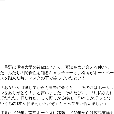
星野は明治大学の後輩に当たり、冗談を言い合える仲だっ
た。ふたりの関係性を知るキャッチャーは、松岡がホームベー
スを踏んだ時、マスクの下で笑っていたという。
「お互いが引退してからも星野に会うと、『あの時はホームラ
ンをありがとう！』と言いました。そのたびに、『功祐さんに
打たれた、打たれた』って悔しがる(笑)。『3本しか打ってな
いうちの1本がおまえからだぞ』と言って笑い合いました」
江夏は1976年に南海ホークスに移籍。1978年からは広島東洋カ