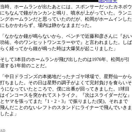
堀内恒夫
当時、ホームランが出たあとには、スポンサーだったカネボウ
にちなんで鐘がカンカンと鳴り、噴水が上がっていた。ランニ
ングホームランだと思っていたのだが、松岡がホームインした
にもかかわらず、場内は静かなままだった。
「なかなか鐘が鳴らないから、ベンチで近藤和彦さんに『おい
功祐、今のワンヒットワンエラーやで』と言われました。しば
らく経ってから鐘が鳴った時は大爆笑が起こりました」
そして3本目のホームランが飛び出したのは1976年、松岡が引
退する1年前のことだ。
「中日ドラゴンズの本拠地だったナゴヤ球場で、星野仙一から
打ちました。その日は星野の調子がよくて完封負けを食らいそ
うになっていたところで、僕に出番が回ってきました。1球目
はインコースを突かれてストライク。『次はスライダーだな』
とヤマを張ってまた『1・2・3』で振りました(笑)。それまで
飛んだことのないレフトのスタンドにライナーで飛んでいきま
したよ」