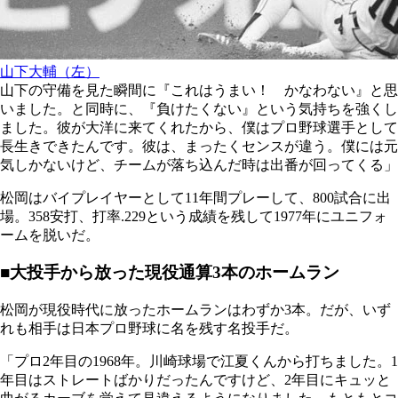
山下大輔（左）
山下の守備を見た瞬間に『これはうまい！ かなわない』と思
いました。と同時に、『負けたくない』という気持ちを強くし
ました。彼が大洋に来てくれたから、僕はプロ野球選手として
長生きできたんです。彼は、まったくセンスが違う。僕には元
気しかないけど、チームが落ち込んだ時は出番が回ってくる」
松岡はバイプレイヤーとして11年間プレーして、800試合に出
場。358安打、打率.229という成績を残して1977年にユニフォ
ームを脱いだ。
■大投手から放った現役通算3本のホームラン
松岡が現役時代に放ったホームランはわずか3本。だが、いず
れも相手は日本プロ野球に名を残す名投手だ。
「プロ2年目の1968年。川崎球場で江夏くんから打ちました。1
年目はストレートばかりだったんですけど、2年目にキュッと