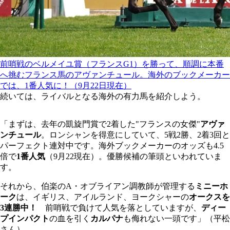
前哨戦のベルメイユ賞（フランスG1）を勝って、順調に本番
へ挑むフランス馬のアヴァンチュール。海外のブックメーカー
では、1番人気に！（9月22日現在）
続いては、ライバルとなる海外の有力馬を紹介しよう。
「まずは、去年の凱旋門賞で2着した"フランスの女傑"
アヴァ
ンチュール
。ロンシャンを得意にしていて、5戦2勝、2着3回と
パーフェクト連対中です。海外ブックメーカーのオッズも4.5
倍で
1番人気
（9月22現在）。優勝候補の筆頭といわれていま
す。
それから、伯楽のA・オブライアン調教師が管理する
ミニーホ
ーク
は、イギリス、アイルランド、ヨークシャーの
オークスを
3連勝中！
前哨戦で負けて人気を落としていますが、
ディー
プインパクト
の血を引く
カルパナ
も侮れない一頭です」（平松
さん）