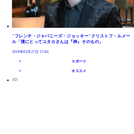
"フレンチ・ジャパニーズ・ジョッキー"クリストフ・ルメー
ル「僕にとってユタカさんは『神』そのもの」
2019年03月27日 15:00
スポーツ
オススメ