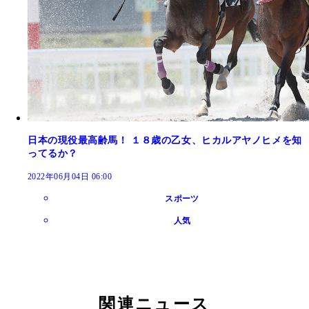
日本の現役最高齢馬！ １８歳の乙女、ヒカルアヤノヒメを知
ってるか？
2022年06月04日 06:00
スポーツ
人気
関連ニュース