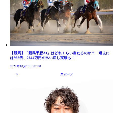
【競馬】「競馬予想AI」はどれくらい当たるのか？ 過去に
は968倍、2644万円の払い戻し実績も！
2024年10月13日 07:00
スポーツ