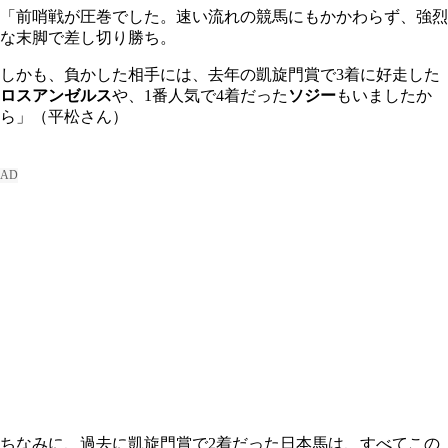
「前哨戦が圧巻でした。速い流れの競馬にもかかわらず、強烈
な末脚で差し切り勝ち。
しかも、負かした相手には、去年の凱旋門賞で3着に好走した
ロスアンゼルス
や、1番人気で4着だった
ソジー
もいましたか
ら」（平松さん）
ちなみに、過去に凱旋門賞で2着だった日本馬は、すべてこの