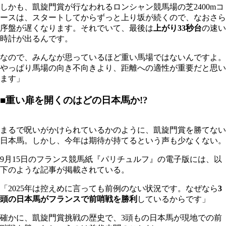
しかも、凱旋門賞が行なわれるロンシャン競馬場の芝2400mコ
ースは、スタートしてからずっと上り坂が続くので、なおさら
序盤が遅くなります。それでいて、最後は
上がり33秒台
の速い
時計が出るんです。
なので、みんなが思っているほど重い馬場ではないんですよ。
やっぱり馬場の向き不向きより、距離への適性が重要だと思い
ます」
■重い扉を開くのはどの日本馬か!?
まるで呪いがかけられているかのように、凱旋門賞を勝てない
日本馬。しかし、今年は期待が持てるという声も少なくない。
9月15日のフランス競馬紙『パリチュルフ』の電子版には、以
下のような記事が掲載されている。
「2025年は控えめに言っても前例のない状況です。なぜなら
3
頭の日本馬がフランスで前哨戦を勝利
しているからです」
確かに、凱旋門賞挑戦の歴史で、3頭もの日本馬が現地での前