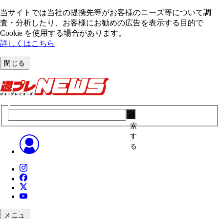
当サイトでは当社の提携先等がお客様のニーズ等について調
査・分析したり、お客様にお勧めの広告を表⽰する⽬的で
Cookie を使⽤する場合があります。
詳しくはこちら
閉じる
検
索
す
る
メニュ