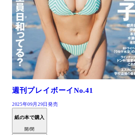
週刊プレイボーイNo.41
2025年09月29日発売
紙の本で購入
開/閉