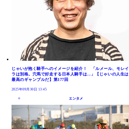
じゃいが抱く騎手へのイメージを紹介！ 「ルメール、モレイ
ラは別格。穴馬で好走する日本人騎手は...」【じゃいの人生は
最高のギャンブルだ】第177回
2025年09月30日 13:45
エンタメ