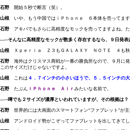
石野
開始５秒で断言（笑）。
山根
いや、もう中国ではｉＰｈｏｎｅ ６本体を売ってます
石野
アキバでもさらに高精度なモックを売ってますよね。た
―─そんなに高精度なモックが数多く存在するなら、９日発表
山根
Ｘｐｅｒｉａ Ｚ３もＧＡＬＡＸＹ ＮＯＴＥ ４も秋
石野
海外はクリスマス商戦が一番の勝負所なので、９月に発
このサイズだけじゃないですよ。
山根
これは
４．７インチの小さいほうで、５．５インチの大
石野
たぶん
ｉＰｈｏｎｅ Ａｉｒ
みたいな名前で。
―─噂でも２サイズが濃厚といわれていますが、その根拠は？
石野
世界的には大画面のスマートフォン“ファブレット”が主
山根
アンドロイド勢がこぞってファブレットを出してきてし