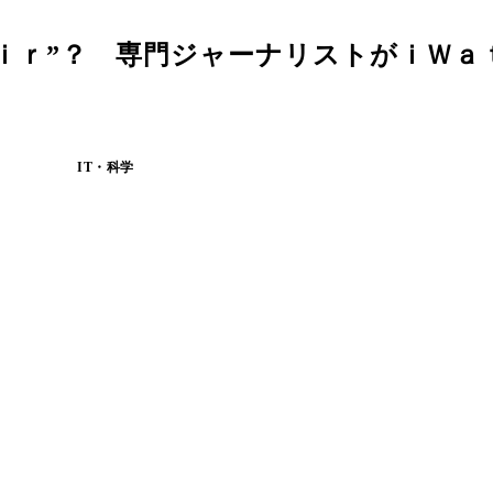
ｉｒ”？ 専門ジャーナリストがｉＷａ
IT・科学