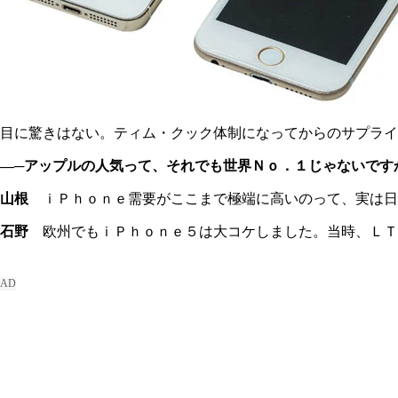
目に驚きはない。ティム・クック体制になってからのサプライ
―─アップルの人気って、それでも世界Ｎｏ．１じゃないです
山根
ｉＰｈｏｎｅ需要がここまで極端に高いのって、実は日
石野
欧州でもｉＰｈｏｎｅ５は大コケしました。当時、ＬＴ