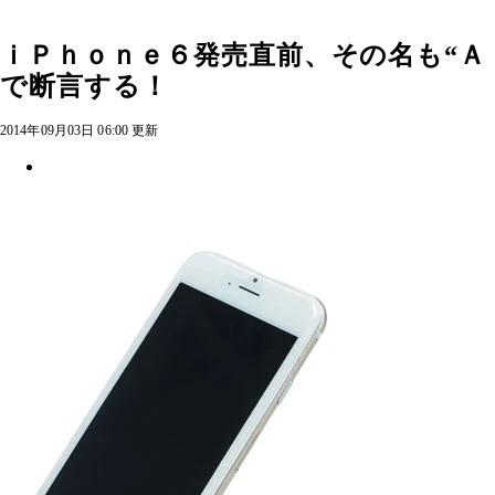
ｉＰｈｏｎｅ６発売直前、その名も“Ａ
で断言する！
2014年09月03日 06:00 更新