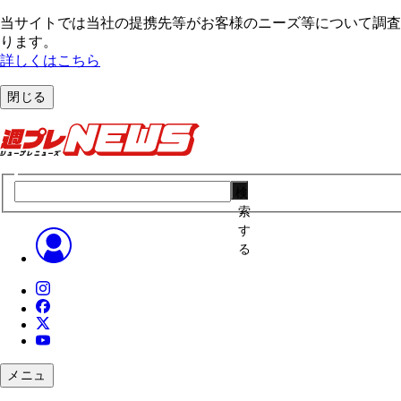
当サイトでは当社の提携先等がお客様のニーズ等について調査・
ります。
詳しくはこちら
閉じる
検
索
す
る
メニュ