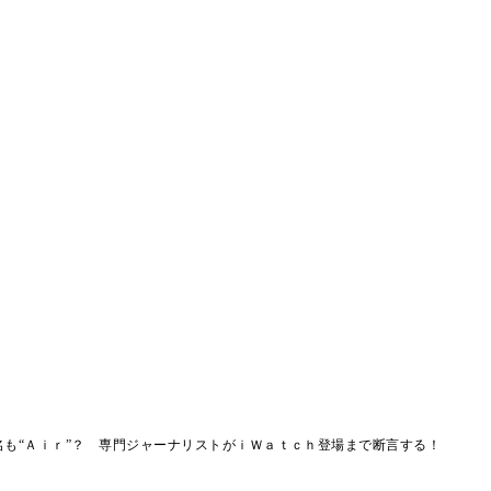
名も“Ａｉｒ”？ 専門ジャーナリストがｉＷａｔｃｈ登場まで断言する！