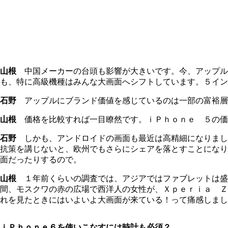
山根
中国メーカーの台頭も影響が大きいです。今、アップル
も、特に高級機種はみんな大画面へシフトしています。５イン
石野
アップルにブランド価値を感じているのは一部の富裕層
山根
価格を比較すれば一目瞭然です。ｉＰｈｏｎｅ ５の価
石野
しかも、アンドロイドの画面も最近は高精細になりまし
抗策を講じないと、欧州でもさらにシェアを落とすことになり
面だったりするので。
山根
１年前くらいの調査では、アジアではファブレットは盛
間、モスクワの赤の広場で西洋人の女性が、Ｘｐｅｒｉａ Ｚ
れを見たときにはいよいよ大画面が来ている！って痛感しまし
ｉＰｈｏｎｅ６を使いこなすには時計も必須？