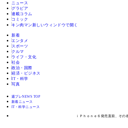
ニュース
グラビア
連載コラム
コミック
キン肉マン
新しいウィンドウで開く
新着
エンタメ
スポーツ
クルマ
ライフ・文化
社会
政治・国際
経済・ビジネス
IT・科学
写真
週プレNEWS TOP
新着ニュース
IT・科学ニュース
ｉＰｈｏｎｅ６発売直前、その