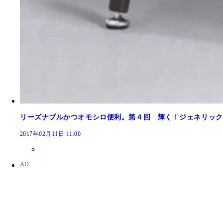
ドウシシャ「大人の氷かき器 ＣＤＩＳ－１６」定
リーズナブルかつオモシロ便利。第４回 輝く！ジェネリック
2017年02月11日 11:00