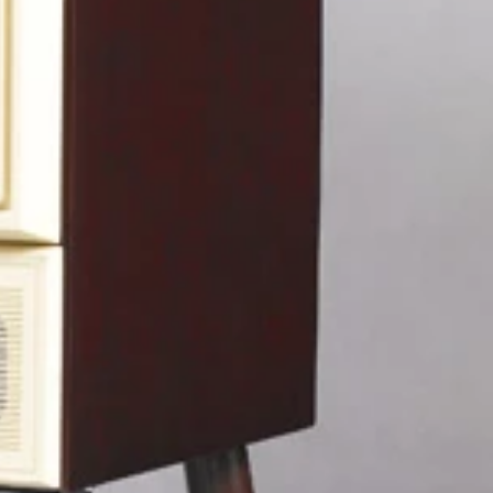
と、安さにこだわるドンキのタッグで誕生。米の炊き分け機能は
ティ御用達調理家電。デザインも抜群！ 実売１万３０００円
スイヤホン。マグネット内蔵で収納性も◎。実売２６９９円
などの安全性にも気を配った信頼の一台だ。実売１３８０円
えてくるのは原音そのままというプロ仕様。実売１万３８２０