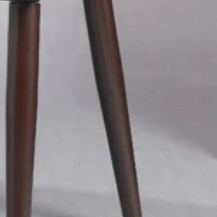
なる、累計販売台数７万台以上の綿菓子メーカー。大人でも意
台以上の綿菓子メーカー。大人でも意外と盛り上がるぞ！ 実