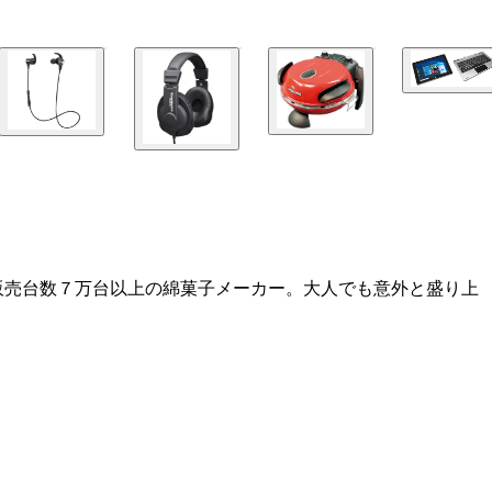
販売台数７万台以上の綿菓子メーカー。大人でも意外と盛り上
のタブレット＆ＰＣが、考えられない爆安価格で登場！ 実売
。女性のみならずクセ毛男にもめっちゃ役立つアイテムだ！ 
ワクワク・ドキドキをカタチに』する商品開発に努めてまいり