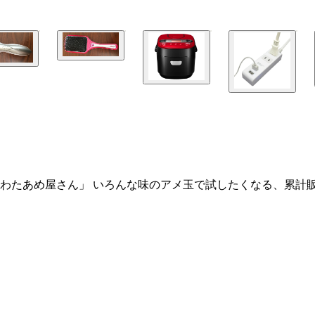
わたあめ屋さん」 いろんな味のアメ玉で試したくなる、累計
レット」パワポ資料作成などの作業にも十分堪えうるスペック
Ｅ－２８１１」音波振動で髪の絡まりをほぐすハイテクブラシ
もこの賞に恥じないよう、お客さまの声に真摯にお応えし、『