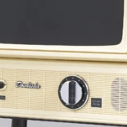
った三合ジャー炊飯器“絶品ごはん”」米にこだわるアイリス
０㎝の本格ピザを卓上で、しかも短時間でパリッと焼けるパー
ってオススメできる音質が魅力の、コスパ抜群なブルートゥー
の給電ＵＳＢポートがふたつついた電源タップ。電器火災防止
に入って売られている長野県製の地味なヘッドホンだが、聴こ