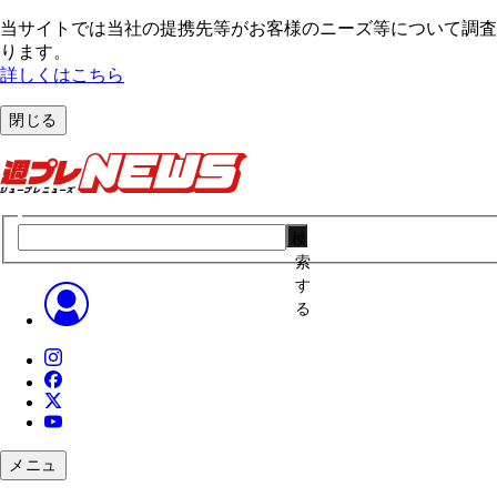
当サイトでは当社の提携先等がお客様のニーズ等について調査・
ります。
詳しくはこちら
閉じる
検
索
す
る
メニュ