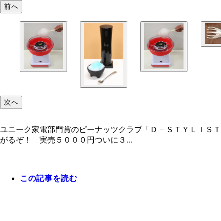
前へ
次へ
ユニーク家電部門賞のピーナッツクラブ「Ｄ－ＳＴＹＬＩＳＴ
がるぞ！ 実売５０００円ついに３...
この記事を読む
ドン・キホーテ「情熱価格 ジブン専用ＰＣ＆タブ
コイズミ「リセットブラシ ピーナッツクラブＫＢ
１３８４円「誠にありがとうございます。これから
６０００円
す』（ドン・キホーテの喜びの声）