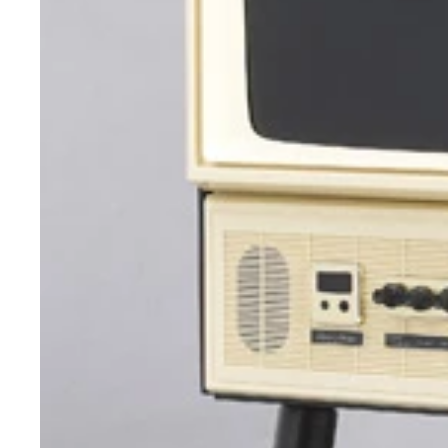
ドン・キホーテ「情熱価格＋ＰＬＵＳ米屋がこだわ
トにうまい！ 実売８６１８円
ビタントニオ「グルメオーブン ＶＧＯ－５５」３
ＴａｏＴｒｏｎｉｃｓ「ＴＴ－ＢＨ０７」自信を持
トップランド「ＵＳＢ付きタップ」２．４アンペア
城下工業「ヘッドホンＳＷ－ＨＰ１０ｓ」武骨な箱