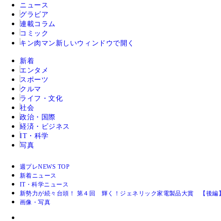
ニュース
グラビア
連載コラム
コミック
キン肉マン
新しいウィンドウで開く
新着
エンタメ
スポーツ
クルマ
ライフ・文化
社会
政治・国際
経済・ビジネス
IT・科学
写真
週プレNEWS TOP
新着ニュース
IT・科学ニュース
新勢力が続々台頭！ 第４回 輝く！ジェネリック家電製品大賞 【後編
画像・写真