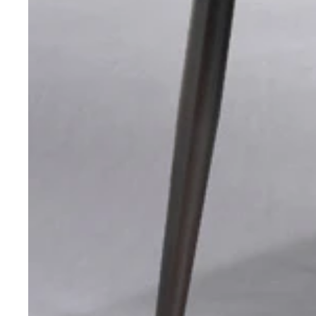
ユニーク家電部門賞のピーナッツクラブ「Ｄ－ＳＴ
ピーナッツクラブ「Ｄ－ＳＴＹＬＩＳＴわたあめ屋
り上がるぞ！ 実売５０００円
０００円