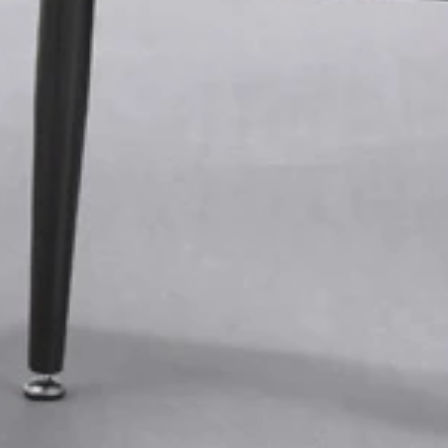
ＹＬＩＳＴわたあめ屋さん」 いろんな味のアメ玉で試したく
さん」いろんな味のアメ玉で試したくなる、累計販売台数７万