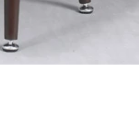
シャリ氷を作れるコードレス氷かき器。実売４０００円