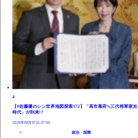
4
【#佐藤優のシン世界地図探索172】「高市幕府≒三代将軍家光
時代」が到来!?
2026年08月07日 07:00
政治・国際