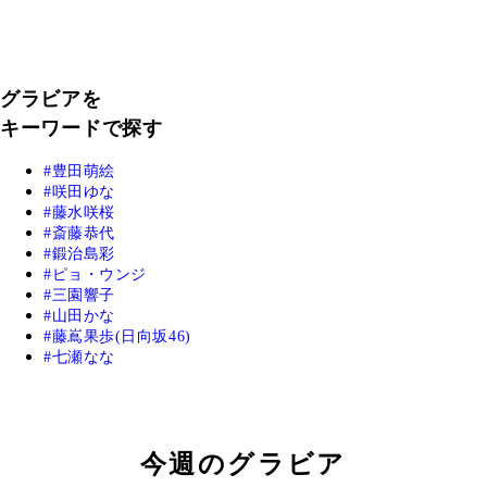
グラビアを
キーワードで探す
豊田萌絵
咲田ゆな
藤水咲桜
斎藤恭代
鍛治島彩
ピョ・ウンジ
三園響子
山田かな
藤嶌果歩(日向坂46)
七瀬なな
今週のグラビア