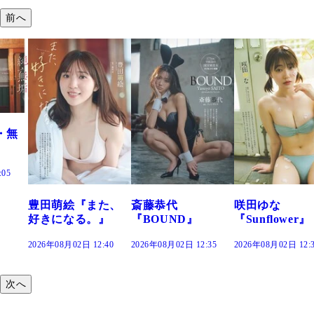
前へ
た、
斎藤恭代
咲田ゆな
藤水咲桜『花
』
『BOUND』
『Sunflower』
だまり』
:40
2026年08月02日 12:35
2026年08月02日 12:30
2026年08月02日 12:
次へ