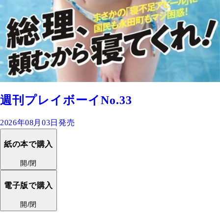
週刊プレイボーイNo.33
2026年08月03日発売
紙の本で購入
開/閉
電子版で購入
開/閉