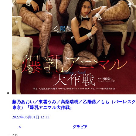
藤乃あおい／東雲うみ／高梨瑞樹／乙陽葵／もも（バーレスク
東京）『爆乳アニマル大作戦』
2022年05月01日 12:15
グラビア