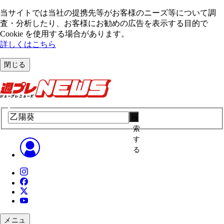
当サイトでは当社の提携先等がお客様のニーズ等について調
査・分析したり、お客様にお勧めの広告を表⽰する⽬的で
Cookie を使⽤する場合があります。
詳しくはこちら
閉じる
検
索
す
る
メニュ