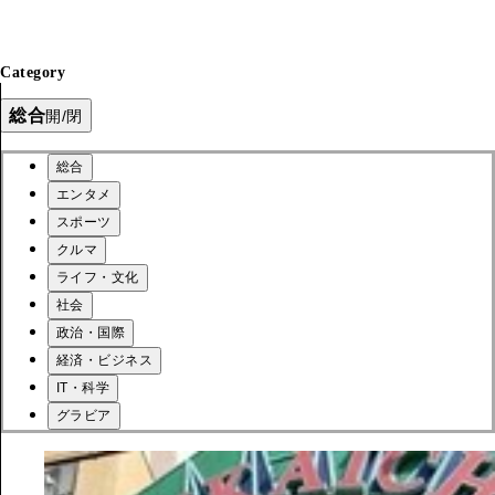
Category
総合
開/閉
総合
エンタメ
スポーツ
クルマ
ライフ・文化
社会
政治・国際
経済・ビジネス
IT・科学
グラビア