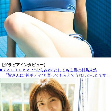
【グラビアインタビュー】
■ＹｏｕＴｕｂｅｒ"むらみゆ"としても注目の村島未悠
「皆さんに"神ボディ"と言ってもらえてうれしかったです」