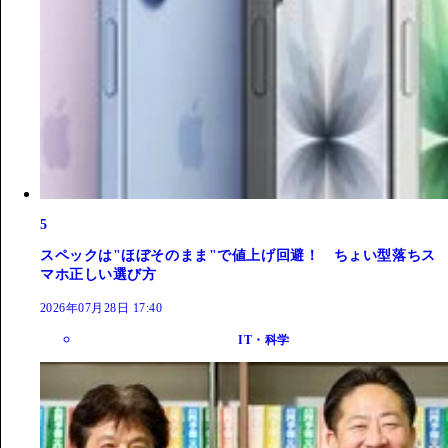
5
スペックは"ほぼそのまま"で値上げ回避！ ちょい型落ちス
マホ正しい選び方
2026年07月28日 17:40
IT・科学