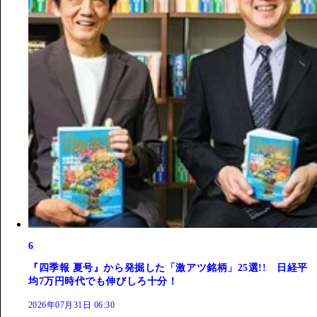
6
『四季報 夏号』から発掘した「激アツ銘柄」25選!! 日経平
均7万円時代でも伸びしろ十分！
2026年07月31日 06:30