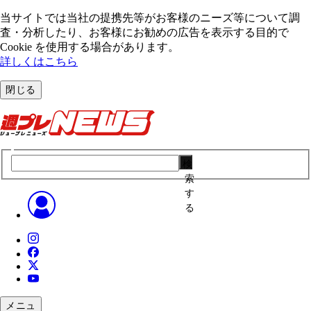
当サイトでは当社の提携先等がお客様のニーズ等について調
査・分析したり、お客様にお勧めの広告を表⽰する⽬的で
Cookie を使⽤する場合があります。
詳しくはこちら
閉じる
検
索
す
る
メニュ