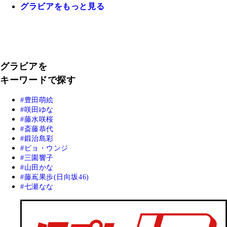
グラビアをもっと見る
グラビアを
キーワードで探す
豊田萌絵
咲田ゆな
藤水咲桜
斎藤恭代
鍛治島彩
ピョ・ウンジ
三園響子
山田かな
藤嶌果歩(日向坂46)
七瀬なな