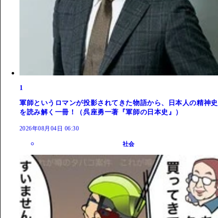
1
軍師というロマンが投影されてきた物語から、日本人の精神史
を読み解く一冊！（呉座勇一著『軍師の日本史』）
2026年08月04日 06:30
社会