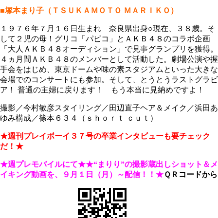
■塚本まり子（ＴＳＵＫＡＭＯＴＯ ＭＡＲＩＫＯ）
１９７６年７月１６日生まれ 奈良県出身○現在、３８歳。そ
して２児の母！グリコ「パピコ」とＡＫＢ４８のコラボ企画
「大人ＡＫＢ４８オーディション」で見事グランプリを獲得。
４ヵ月間ＡＫＢ４８のメンバーとして活動した。劇場公演や握
手会をはじめ、東京ドームや味の素スタジアムといった大きな
会場でのコンサートにも参加。そして、とうとうラストグラビ
ア！ 普通の主婦に戻ります！ もう本当に見納めですよ！
撮影／今村敏彦スタイリング／田辺直子ヘア＆メイク／浜田あ
ゆみ構成／篠本６３４（ｓｈｏｒｔ ｃｕｔ）
★週刊プレイボーイ３７号の卒業インタビューも要チェック
だ！★
★週プレモバイルにて★★“まりり”の撮影蔵出しショット＆メ
イキング動画を、９月１日（月）～配信！！★
ＱＲコードから