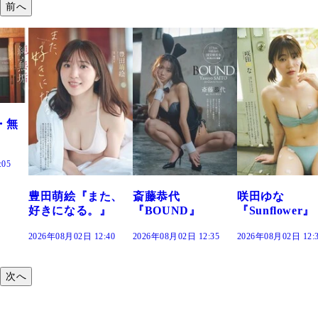
前へ
た、
斎藤恭代
咲田ゆな
藤水咲桜『花
』
『BOUND』
『Sunflower』
だまり』
:40
2026年08月02日 12:35
2026年08月02日 12:30
2026年08月02日 12:
次へ