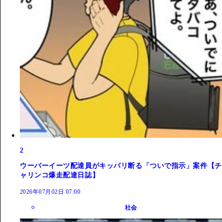
2
ウーバーイーツ配達員がキッパリ断る「ついで指示」案件【チ
ャリンコ爆走配達日誌】
2026年07月02日 07:00
社会