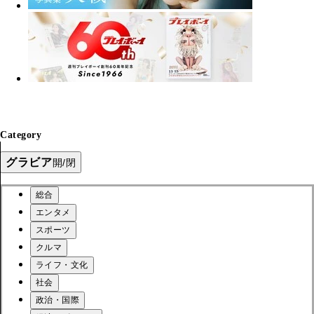
Category
グラビア
開/閉
総合
エンタメ
スポーツ
クルマ
ライフ・文化
社会
政治・国際