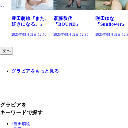
た、
斎藤恭代
咲田ゆな
藤水咲桜『花
』
『BOUND』
『Sunflower』
だまり』
:40
2026年08月02日 12:35
2026年08月02日 12:30
2026年08月02日 12:
次へ
グラビアをもっと見る
グラビアを
キーワードで探す
豊田萌絵