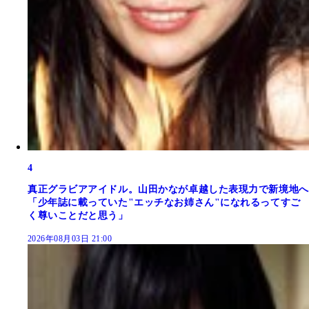
4
真正グラビアアイドル。山田かなが卓越した表現力で新境地へ
「少年誌に載っていた"エッチなお姉さん"になれるってすご
く尊いことだと思う」
2026年08月03日 21:00