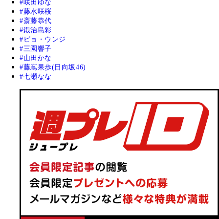
咲田ゆな
藤水咲桜
斎藤恭代
鍛治島彩
ピョ・ウンジ
三園響子
山田かな
藤嶌果歩(日向坂46)
七瀬なな