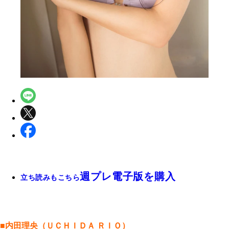
週プレ電子版を購入
立ち読みもこちら
■内田理央（ＵＣＨＩＤＡ ＲＩＯ）