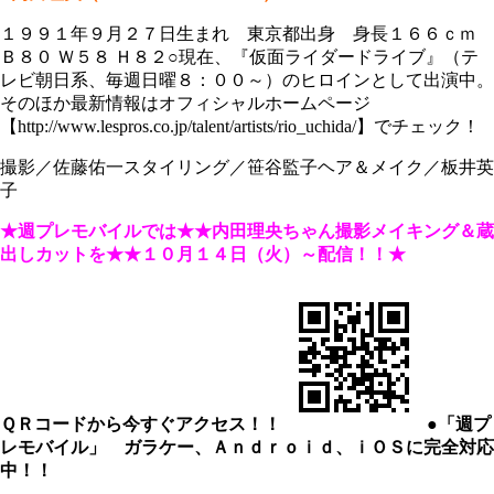
１９９１年９月２７日生まれ 東京都出身 身長１６６ｃｍ
Ｂ８０ Ｗ５８ Ｈ８２○現在、『仮面ライダードライブ』（テ
レビ朝日系、毎週日曜８：００～）のヒロインとして出演中。
そのほか最新情報はオフィシャルホームページ
【http://www.lespros.co.jp/talent/artists/rio_uchida/】でチェック！
撮影／佐藤佑一スタイリング／笹谷監子ヘア＆メイク／板井英
子
★週プレモバイルでは★★内田理央ちゃん撮影メイキング＆蔵
出しカットを★★
１０月１４日（火）～配信！！★
ＱＲコードから今すぐアクセス！！
●「週プ
レモバイル」 ガラケー、Ａｎｄｒｏｉｄ、ｉＯＳに完全対応
中！！