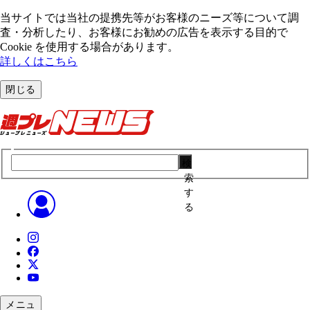
当サイトでは当社の提携先等がお客様のニーズ等について調
査・分析したり、お客様にお勧めの広告を表⽰する⽬的で
Cookie を使⽤する場合があります。
詳しくはこちら
閉じる
検
索
す
る
メニュ