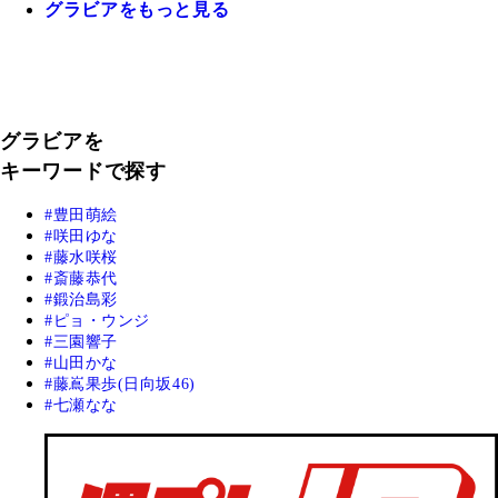
グラビアをもっと見る
グラビアを
キーワードで探す
豊田萌絵
咲田ゆな
藤水咲桜
斎藤恭代
鍛治島彩
ピョ・ウンジ
三園響子
山田かな
藤嶌果歩(日向坂46)
七瀬なな