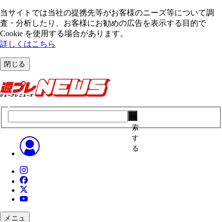
当サイトでは当社の提携先等がお客様のニーズ等について調
査・分析したり、お客様にお勧めの広告を表⽰する⽬的で
Cookie を使⽤する場合があります。
詳しくはこちら
閉じる
検
索
す
る
メニュ