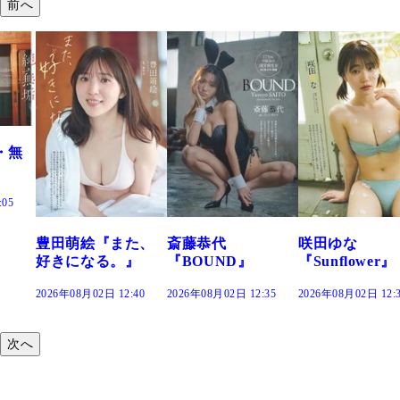
前へ
た、
斎藤恭代
咲田ゆな
藤水咲桜『花
』
『BOUND』
『Sunflower』
だまり』
:40
2026年08月02日 12:35
2026年08月02日 12:30
2026年08月02日 12:
次へ