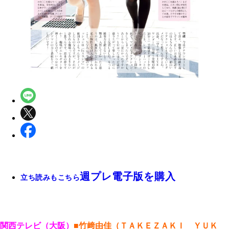
週プレ電子版を購入
立ち読みもこちら
関西テレビ（大阪）
■竹﨑由佳（ＴＡＫＥＺＡＫＩ ＹＵＫ