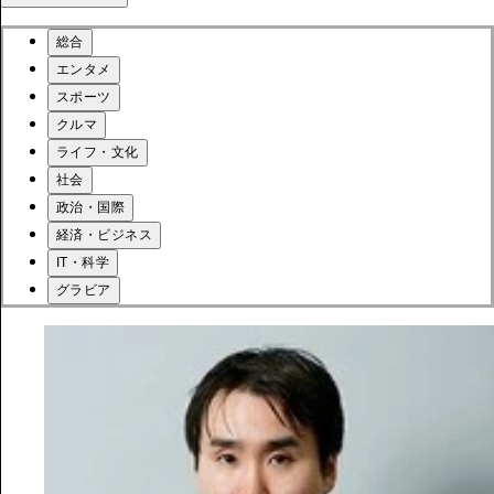
総合
エンタメ
スポーツ
クルマ
ライフ・文化
社会
政治・国際
経済・ビジネス
IT・科学
グラビア