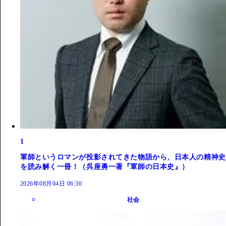
1
軍師というロマンが投影されてきた物語から、日本人の精神史
を読み解く一冊！（呉座勇一著『軍師の日本史』）
2026年08月04日 06:30
社会