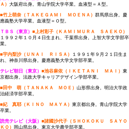
Ａ）
大阪府出身。青山学院大学卒業。血液型＝Ａ型。
■竹上萌奈（ＴＡＫＥＧＡＭＩ ＭＯＥＮＡ）
群馬県出身。慶
應義塾大学卒業。血液型＝Ｏ型。
ＴＢＳ（東京）
■上村彩子（ＫＡＭＩＭＵＲＡ ＳＡＥＫＯ）
１９９２年１０月４日生まれ、千葉県出身。上智大学文学部卒
業。
■宇内梨沙（ＵＮＡＩ ＲＩＳＡ）
１９９１年９月２１日生ま
れ、神奈川県出身。慶應義塾大学文学部卒業。
テレビ朝日（東京）
■池谷麻依（ＩＫＥＴＡＮＩ ＭＡＩ）
東
京都出身。法政大学キャリアデザイン学部卒業。
■田中 萌（ＴＡＮＡＫＡ ＭＯＥ）
山形県出身。明治大学政
治経済学部卒業。
■紀 真耶（ＫＩＮＯ ＭＡＹＡ）
東京都出身。青山学院大学
卒業。
読売テレビ（大阪）
■諸國沙代子（ＳＨＯＫＯＫＵ ＳＡＹＯ
ＫＯ）
岡山県出身。東京大学農学部卒業。