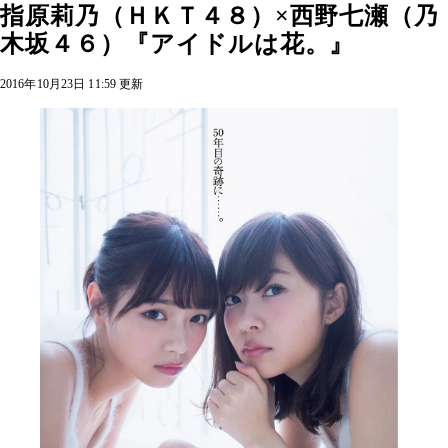
指原莉乃（ＨＫＴ４８）×西野七瀬（乃
木坂４６）『アイドルは花。』
2016年10月23日 11:59 更新