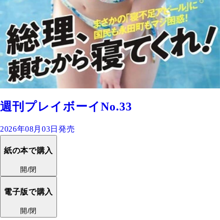
週刊プレイボーイNo.33
2026年08月03日発売
紙の本で購入
開/閉
電子版で購入
開/閉