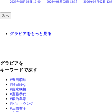
:40
2026年08月02日 12:35
2026年08月02日 12:30
2026年08月02日 12
次へ
グラビアをもっと見る
グラビアを
キーワードで探す
豊田萌絵
咲田ゆな
藤水咲桜
斎藤恭代
鍛治島彩
ピョ・ウンジ
三園響子