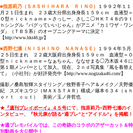
■指原莉乃（ＳＡＳＨＩＨＡＲＡ ＲＩＮＯ）
１９９２年１１
月２１日生まれ ２３歳大分県出身身長１５９ｃｍ 血液型＝
Ｏ型ｎｉｃｋｎａｍｅ＝さっしー、さしこ◯ＨＫＴ４８の９ｔ
ｈシングル『バグっていいじゃん』がアニメ『カミワザ・ワン
ダ』（ＴＢＳ系）のオープニングテーマに決定！
【http://www.hkt48.jp/】
■西野七瀬（ＮＩＳＨＩＮＯ ＮＡＮＡＳＥ）
１９９４年５月
２５日生まれ ２２歳大阪府出身身長１５９ｃｍ 血液型＝Ｏ
型ｎｉｃｋｎａｍｅ＝なぁちゃん、ななせまる◯乃木坂４６に
第１期メンバーとして加入。現在、２ｎｄ写真集『風を着替え
て』（小社刊）が好評発売中【http://www.nogizaka46.com/】
撮影／桑島智輝スタイリング／牧野香子ヘア＆メイク／天野優
紀 スズキユウジ（ＭＡＸＳＴＡＲ）構成／篠本６３４（ｓｈ
ｏｒｔ ｃｕｔ） 美術／玉ノ井哲也
★
『週刊プレイボーイ』４５号
にて、指原莉乃×西野七瀬のイ
ンタビュー、『秋元康が語る“週プレ”と“アイドル”』を掲載！
★
週プレモバイルでは、この奇跡のコラボのアザーカット＆特
別動画を大公開中！