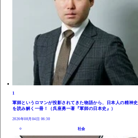
1
軍師というロマンが投影されてきた物語から、日本人の精神史
を読み解く一冊！（呉座勇一著『軍師の日本史』）
2026年08月04日 06:30
社会