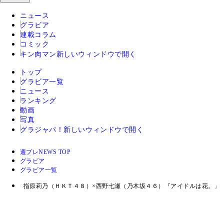
ニュース
グラビア
連載コラム
コミック
キン肉マン
新しいウィンドウで開く
トップ
グラビア一覧
ニュース
ランキング
動画
写真
グラジャパ！
新しいウィンドウで開く
週プレNEWS TOP
グラビア
グラビア一覧
指原莉乃（ＨＫＴ４８）×西野七瀬（乃木坂４６）『アイドルは花。』