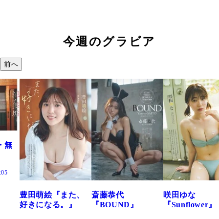
今週のグラビア
前へ
た、
斎藤恭代
咲田ゆな
藤水咲桜『花
』
『BOUND』
『Sunflower』
だまり』