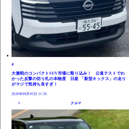
4
大激戦のコンパクトSUV市場に殴り込み！ 公道テストでわ
かった反撃の切り札の本物度 日産 「新型キックス」の走り
がマジで気持ち良すぎ！
2026年08月05日 11:30
クルマ