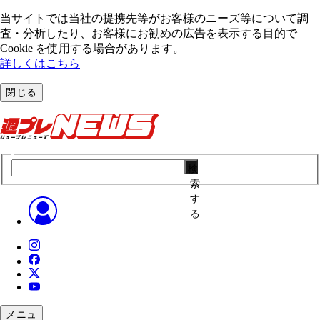
当サイトでは当社の提携先等がお客様のニーズ等について調
査・分析したり、お客様にお勧めの広告を表⽰する⽬的で
Cookie を使⽤する場合があります。
詳しくはこちら
閉じる
検
索
す
る
メニュ