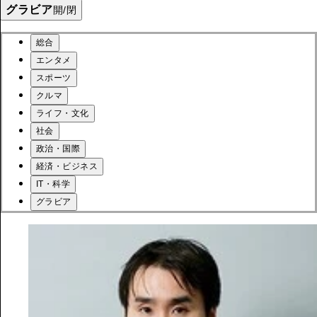
グラビア
開/閉
総合
エンタメ
スポーツ
クルマ
ライフ・文化
社会
政治・国際
経済・ビジネス
IT・科学
グラビア