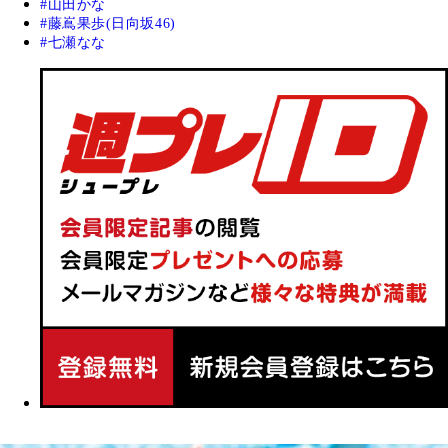
山田かな
藤嶌果歩(日向坂46)
七瀬なな