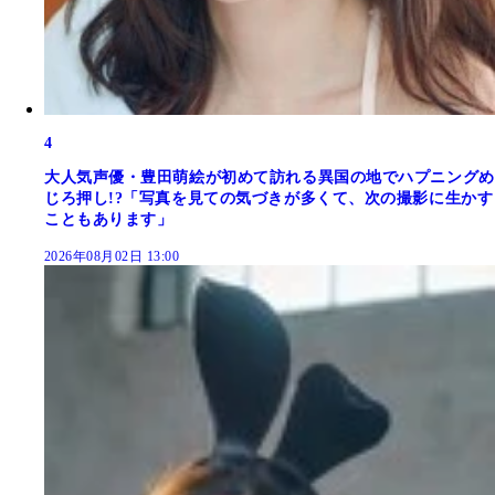
4
大人気声優・豊田萌絵が初めて訪れる異国の地でハプニングめ
じろ押し!?「写真を見ての気づきが多くて、次の撮影に生かす
こともあります」
2026年08月02日 13:00