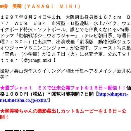
■柳 美稀（ＹＡＮＡＧＩ ＭＩＫＩ）
１９９７年８月２４日生まれ 大阪府出身身長１６７ｃｍ Ｂ
７７ Ｗ５９ Ｂ８４ 血液型＝Ｂ型趣味＝水上バイク、ウェ
イクボード特技＝ソフトボール、誰とでも仲良くなれる○特撮
ドラマ『動物戦隊ジュウオウジャー』（テレビ朝日系、毎週日
曜７：３０～）に出演中。出演映画『劇場版 動物戦隊ジュウ
オウジャーＶＳニンニンジャー』が公開中。ファースト写真集
『空色』（小学館）が２月７日（火）に発売予定。公式Ｔｗｉ
ｔｔｅｒ【＠yanagi_miki_】
撮影／栗山秀作スタイリング／和田千星ヘア＆メイク／新井祐
美子
★週プレｎｅｔ ＥＸでは未公開フォトを１６日～配信！！
価
格１０８０円（税込）＊閲覧可能期間７日間
【
http://shupure-
net.shueisha.co.jp/extra/
】
★柳美稀ちゃんの撮影蔵出しカット＆ムービーを１６日～公
開！