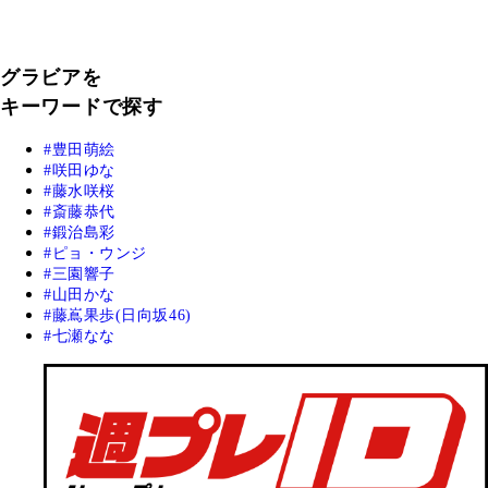
グラビアを
キーワードで探す
豊田萌絵
咲田ゆな
藤水咲桜
斎藤恭代
鍛治島彩
ピョ・ウンジ
三園響子
山田かな
藤嶌果歩(日向坂46)
七瀬なな