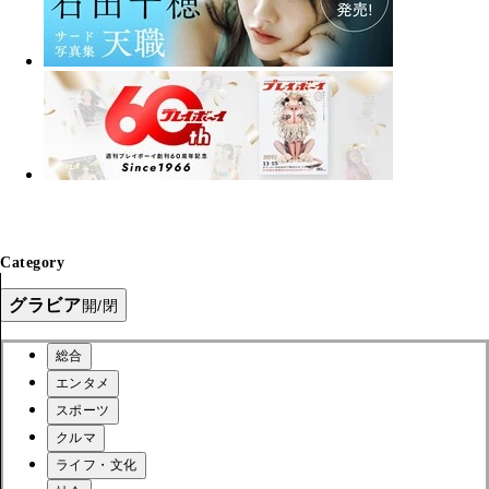
Category
グラビア
開/閉
総合
エンタメ
スポーツ
クルマ
ライフ・文化