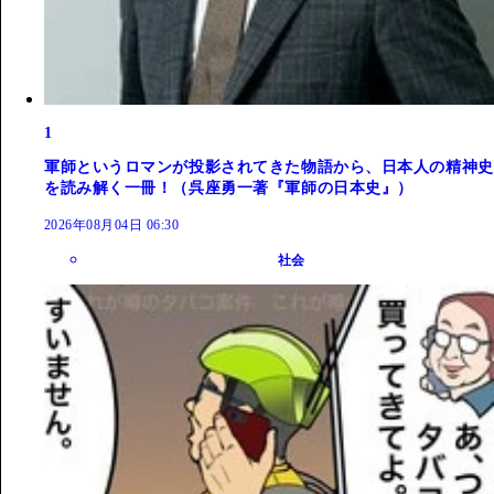
1
軍師というロマンが投影されてきた物語から、日本人の精神史
を読み解く一冊！（呉座勇一著『軍師の日本史』）
2026年08月04日 06:30
社会