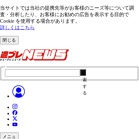
当サイトでは当社の提携先等がお客様のニーズ等について調
査・分析したり、お客様にお勧めの広告を表⽰する⽬的で
Cookie を使⽤する場合があります。
詳しくはこちら
閉じる
検
索
す
る
メニュ