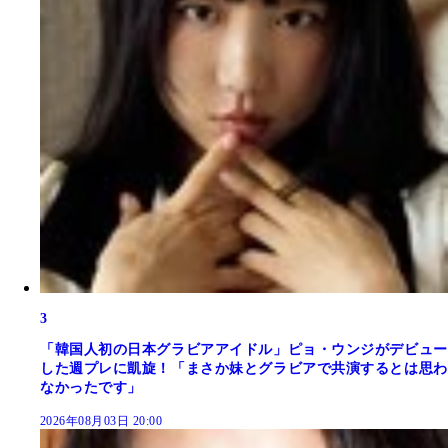
3
「韓国人初の日本グラビアアイドル」ピョ・ウンジがデビュー
した週プレに凱旋！「まさか妹とグラビアで共演するとは思わ
なかったです」
2026年08月03日 20:00