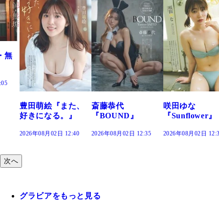
た、
斎藤恭代
咲田ゆな
藤水咲桜『花
』
『BOUND』
『Sunflower』
だまり』
:40
2026年08月02日 12:35
2026年08月02日 12:30
2026年08月02日 12:
次へ
グラビアをもっと見る