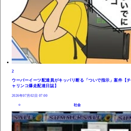
2
ウーバーイーツ配達員がキッパリ断る「ついで指示」案件【チ
ャリンコ爆走配達日誌】
2026年07月02日 07:00
社会