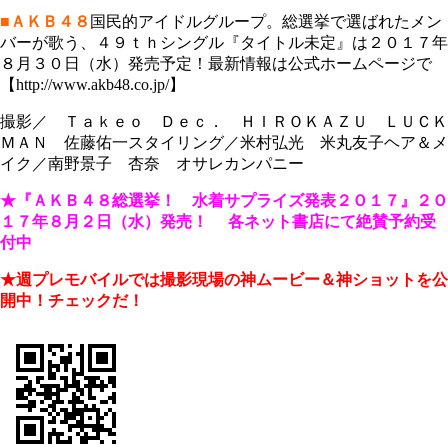
■ＡＫＢ４８
国民的アイドルグループ。総選挙で選ばれたメン
バーが歌う、４９ｔｈシングル『タイトル未定』は２０１７年
８月３０日（水）発売予定！最新情報は公式ホームページで
【http://www.akb48.co.jp/】
撮影／ Ｔａｋｅｏ Ｄｅｃ． ＨＩＲＯＫＡＺＵ ＬＵＣＫ
ＭＡＮ 佐藤佑一スタイリング／米村弘光 米丸友子ヘア＆メ
イク／南野景子 杏奈 オサレカンパニー
★『ＡＫＢ４８総選挙！ 水着サプライズ発表２Ｏ１７』２Ｏ
１７年８月２日（水）発売！
各ネット書店にて絶賛予約受
付中
★週プレモバイルでは撮影現場の神ムービー＆神ショットを公
開中！チェックだ！