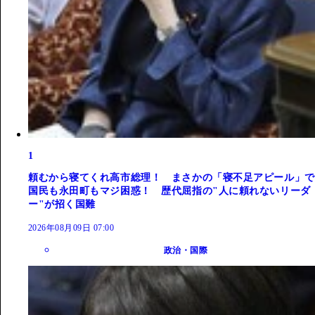
1
頼むから寝てくれ高市総理！ まさかの「寝不足アピール」で
国民も永田町もマジ困惑！ 歴代屈指の"人に頼れないリーダ
ー"が招く国難
2026年08月09日 07:00
政治・国際