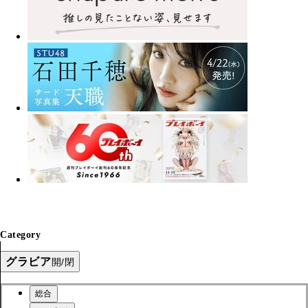
Category
グラビア
開/閉
総合