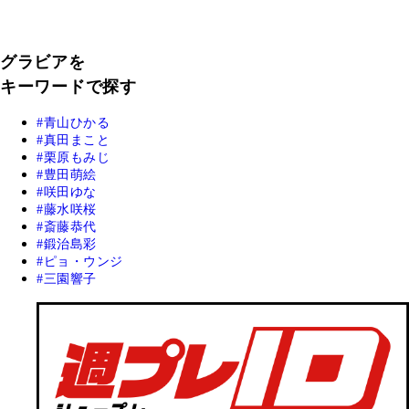
グラビアを
キーワードで探す
青山ひかる
真田まこと
栗原もみじ
豊田萌絵
咲田ゆな
藤水咲桜
斎藤恭代
鍛治島彩
ピョ・ウンジ
三園響子