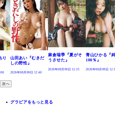
溝端 葵『もう
つの、あおい
で。』
2026年08月09日 12
麻倉瑞季『夏がそ
青山ひかる『純度
きだ
うさせた』
100％』
2026年08月09日 12:35
2026年08月09日 12:30
:40
次へ
グラビアをもっと見る