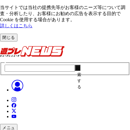
当サイトでは当社の提携先等がお客様のニーズ等について調
査・分析したり、お客様にお勧めの広告を表⽰する⽬的で
Cookie を使⽤する場合があります。
詳しくはこちら
閉じる
検
索
す
る
メニュ