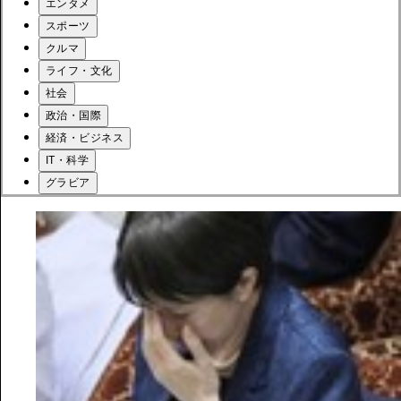
エンタメ
スポーツ
クルマ
ライフ・文化
社会
政治・国際
経済・ビジネス
IT・科学
グラビア