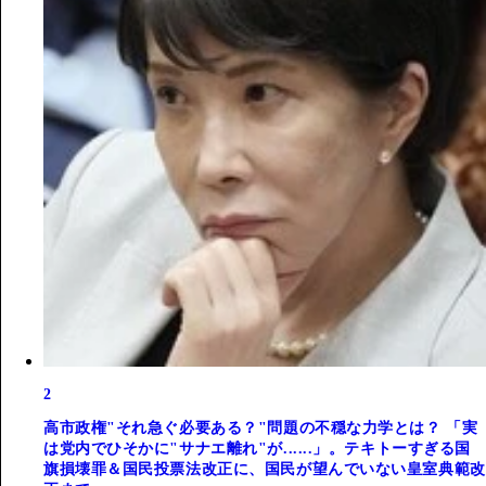
2
高市政権"それ急ぐ必要ある？"問題の不穏な力学とは？ 「実
は党内でひそかに"サナエ離れ"が......」。テキトーすぎる国
旗損壊罪＆国民投票法改正に、国民が望んでいない皇室典範改