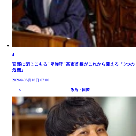
4
官邸に閉じこもる"卑弥呼"高市首相がこれから迎える「3つの
危機」
2026年05月16日 07:00
政治・国際