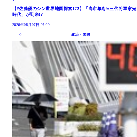
【#佐藤優のシン世界地図探索172】「高市幕府≒三代将軍家光
時代」が到来!?
2026年08月07日 07:00
政治・国際