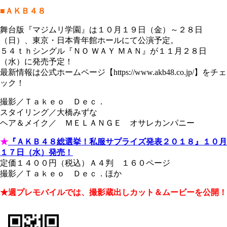
■ＡＫＢ４８
舞台版『マジムリ学園』は１０月１９日（金）～２８日
（日）、東京・日本青年館ホールにて公演予定。
５４ｔｈシングル『ＮＯ ＷＡＹ ＭＡＮ』が１１月２８日
（水）に発売予定！
最新情報は公式ホームページ【https://www.akb48.co.jp/】をチェ
ック！
撮影／Ｔａｋｅｏ Ｄｅｃ．
スタイリング／大橋みずな
ヘア＆メイク／ ＭＥＬＡＮＧＥ オサレカンパニー
★
『ＡＫＢ４８総選挙！私服サプライズ発表２０１８』１０月
１７日（水）発売！
定価１４００円（税込）Ａ４判 １６０ページ
撮影／Ｔａｋｅｏ Ｄｅｃ．ほか
★週プレモバイルでは、撮影蔵出しカット＆ムービーを公開！