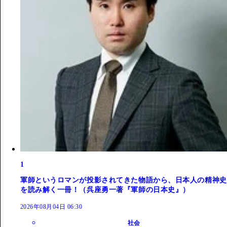
1
軍師というロマンが投影されてきた物語から、日本人の精神史
を読み解く一冊！（呉座勇一著『軍師の日本史』）
2026年08月04日 06:30
社会