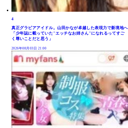
4
真正グラビアアイドル。山田かなが卓越した表現力で新境地へ
「少年誌に載っていた"エッチなお姉さん"になれるってすご
く尊いことだと思う」
2026年08月03日 21:00