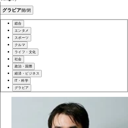
グラビア
開/閉
総合
エンタメ
スポーツ
クルマ
ライフ・文化
社会
政治・国際
経済・ビジネス
IT・科学
グラビア