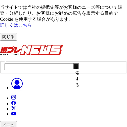
当サイトでは当社の提携先等がお客様のニーズ等について調
査・分析したり、お客様にお勧めの広告を表⽰する⽬的で
Cookie を使⽤する場合があります。
詳しくはこちら
閉じる
検
索
す
る
メニュ