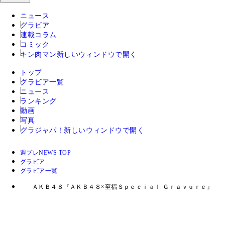
ニュース
グラビア
連載コラム
コミック
キン肉マン
新しいウィンドウで開く
トップ
グラビア一覧
ニュース
ランキング
動画
写真
グラジャパ！
新しいウィンドウで開く
週プレNEWS TOP
グラビア
グラビア一覧
ＡＫＢ４８『ＡＫＢ４８×至福Ｓｐｅｃｉａｌ Ｇｒａｖｕｒｅ』