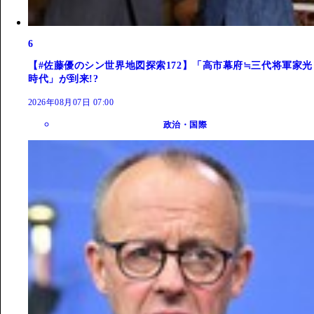
6
【#佐藤優のシン世界地図探索172】「高市幕府≒三代将軍家光
時代」が到来!?
2026年08月07日 07:00
政治・国際