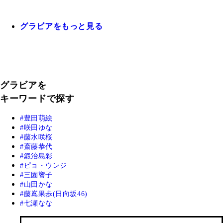
グラビアをもっと見る
グラビアを
キーワードで探す
豊田萌絵
咲田ゆな
藤水咲桜
斎藤恭代
鍛治島彩
ピョ・ウンジ
三園響子
山田かな
藤嶌果歩(日向坂46)
七瀬なな