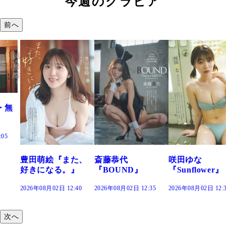
今週のグラビア
前へ
た、
斎藤恭代
咲田ゆな
藤水咲桜『花
』
『BOUND』
『Sunflower』
だまり』
:40
2026年08月02日 12:35
2026年08月02日 12:30
2026年08月02日 12:
次へ