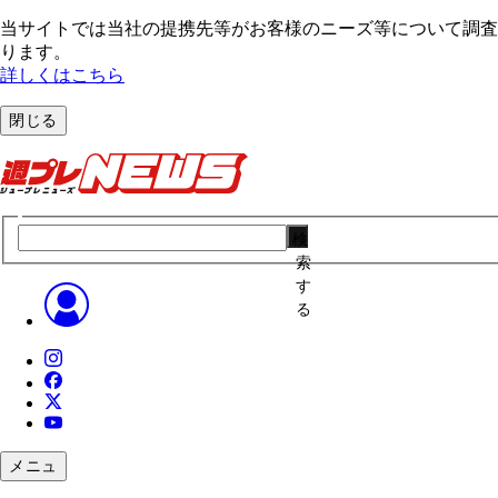
当サイトでは当社の提携先等がお客様のニーズ等について調査・
ります。
詳しくはこちら
閉じる
検
索
す
る
メニュ