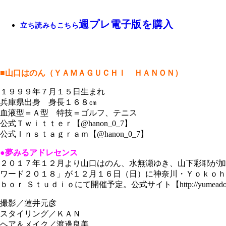
週プレ電子版を購入
立ち読みもこちら
■山口はのん（ＹＡＭＡＧＵＣＨＩ ＨＡＮＯＮ）
１９９９年７月１５日生まれ
兵庫県出身 身長１６８㎝
血液型＝Ａ型 特技＝ゴルフ、テニス
公式Ｔｗｉｔｔｅｒ【@hanon_0_7】
公式Ｉｎｓｔａｇｒａｍ【@hanon_0_7】
●夢みるアドレセンス
２０１７年１２月より山口はのん、水無瀬ゆき、山下彩耶が加
ワード２０１８」が１２月１６日（日）に神奈川・Ｙｏｋｏｈ
ｂｏｒ Ｓｔｕｄｉｏにて開催予定。公式サイト【http://yumeado.com
撮影／蓮井元彦
スタイリング／ＫＡＮ
ヘア＆メイク／渡邊良美