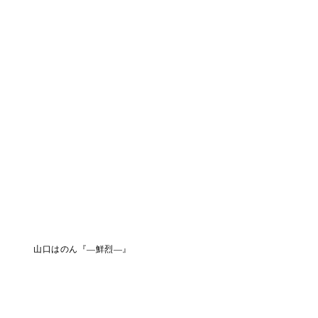
山口はのん『―鮮烈―』