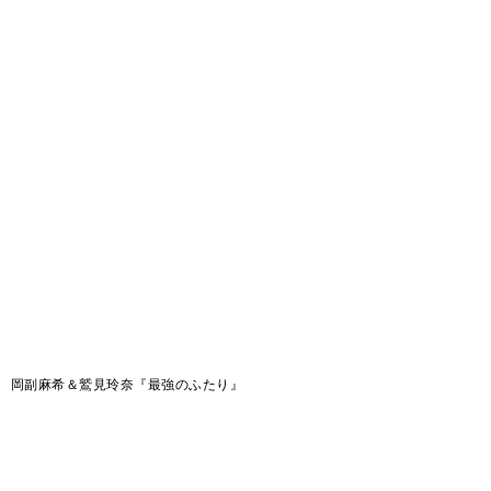
岡副麻希＆鷲見玲奈『最強のふたり』