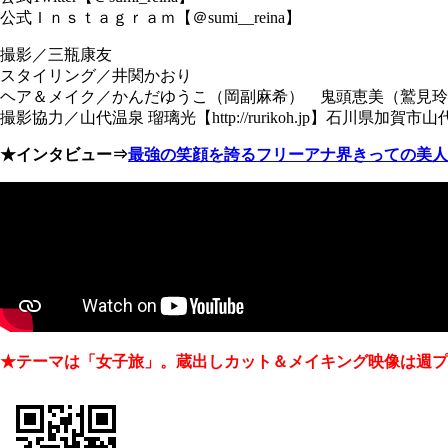
公式Ｉｎｓｔａｇｒａｍ【＠sumi__reina】
撮影／三瓶康友
スタイリング／井関かおり
ヘア＆メイク／かんだゆうこ（岡副麻希） 鬼頭恵美（鷲見玲
撮影協力／山代温泉 瑠璃光【http://rurikoh.jp】石川県加賀市山代
★インタビュー⇒
最強の笑顔を誇るフリーアナ界きっての美人
★テーマは「女子旅」。蔵出しカット＆メイキング映像は週プ