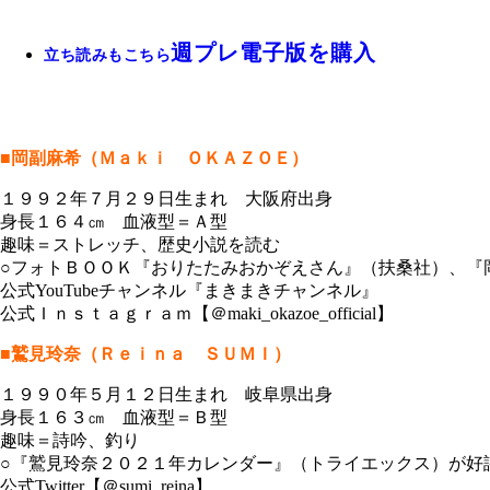
週プレ電子版を購入
立ち読みもこちら
■岡副麻希（Ｍａｋｉ ＯＫＡＺＯＥ）
１９９２年７月２９日生まれ 大阪府出身
身長１６４㎝ 血液型＝Ａ型
趣味＝ストレッチ、歴史小説を読む
○フォトＢＯＯＫ『おりたたみおかぞえさん』（扶桑社）、『
公式YouTubeチャンネル『まきまきチャンネル』
公式Ｉｎｓｔａｇｒａｍ【＠maki_okazoe_official】
■鷲見玲奈（Ｒｅｉｎａ ＳＵＭＩ）
１９９０年５月１２日生まれ 岐阜県出身
身長１６３㎝ 血液型＝Ｂ型
趣味＝詩吟、釣り
○『鷲見玲奈２０２１年カレンダー』（トライエックス）が好
公式Twitter【＠sumi_reina】