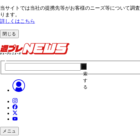
当サイトでは当社の提携先等がお客様のニーズ等について調査・
ります。
詳しくはこちら
閉じる
検
索
す
る
メニュ