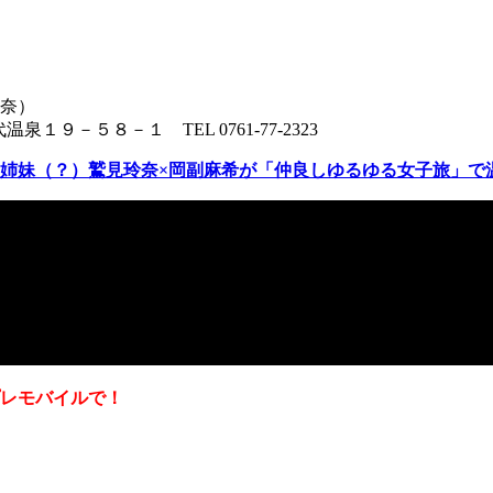
奈）
温泉１９－５８－１ TEL 0761-77-2323
姉妹（？）鷲見玲奈×岡副麻希が「仲良しゆるゆる女子旅」で
レモバイルで！