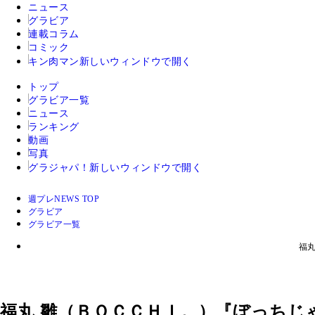
ニュース
グラビア
連載コラム
コミック
キン肉マン
新しいウィンドウで開く
トップ
グラビア一覧
ニュース
ランキング
動画
写真
グラジャパ！
新しいウィンドウで開く
週プレNEWS TOP
グラビア
グラビア一覧
福
福丸 雛（ＢＯＣＣＨＩ。）『ぼっちじ