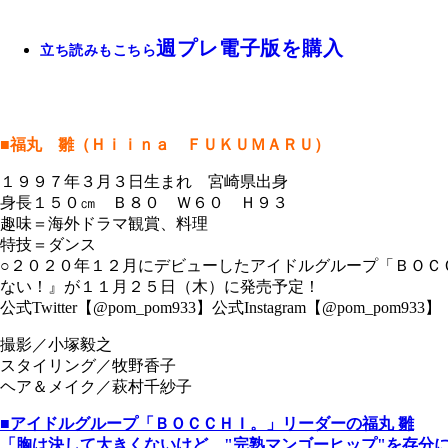
週プレ電子版を購入
立ち読みもこちら
■福丸 雛（Ｈｉｉｎａ ＦＵＫＵＭＡＲＵ）
１９９７年３月３日生まれ 宮崎県出身
身長１５０㎝ Ｂ８０ Ｗ６０ Ｈ９３
趣味＝海外ドラマ観賞、料理
特技＝ダンス
○２０２０年１２月にデビューしたアイドルグループ「ＢＯＣ
ない！』が１１月２５日（木）に発売予定！
公式Twitter【@pom_pom933】公式Instagram【@pom_pom933】
撮影／小塚毅之
スタイリング／牧野香子
ヘア＆メイク／萩村千紗子
■アイドルグループ「ＢＯＣＣＨＩ。」リーダーの福丸 雛
「胸は決して大きくないけど、"完熟マンゴーヒップ"を存分