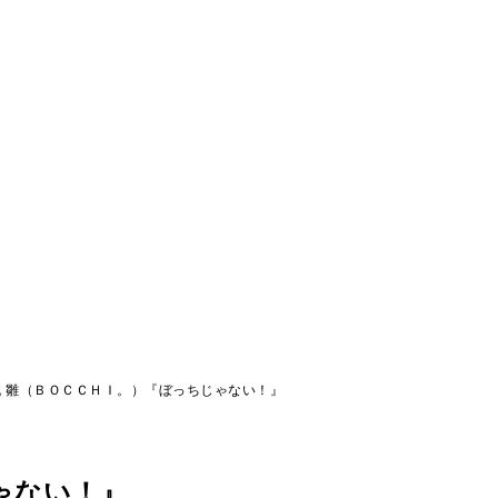
丸 雛（ＢＯＣＣＨＩ。）『ぼっちじゃない！』
ゃない！』