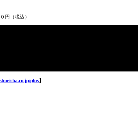
０円（税込）
shueisha.co.jp/plus
】