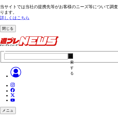
当サイトでは当社の提携先等がお客様のニーズ等について調査・
ります。
詳しくはこちら
閉じる
検
索
す
る
メニュ