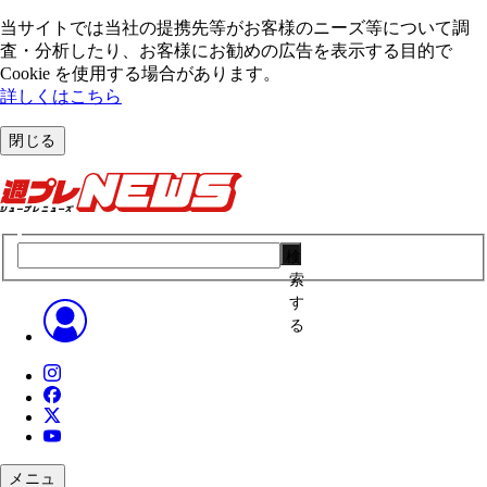
当サイトでは当社の提携先等がお客様のニーズ等について調
査・分析したり、お客様にお勧めの広告を表⽰する⽬的で
Cookie を使⽤する場合があります。
詳しくはこちら
閉じる
検
索
す
る
メニュ