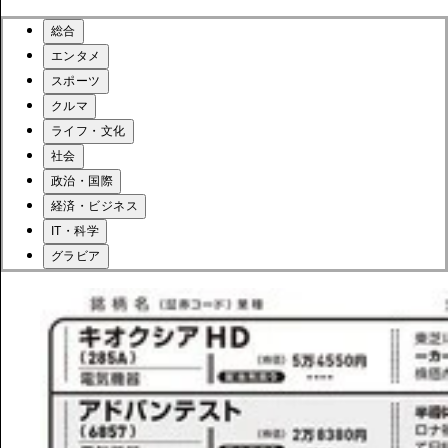
総合
エンタメ
スポーツ
クルマ
ライフ・文化
社会
政治・国際
経済・ビジネス
IT・科学
グラビア