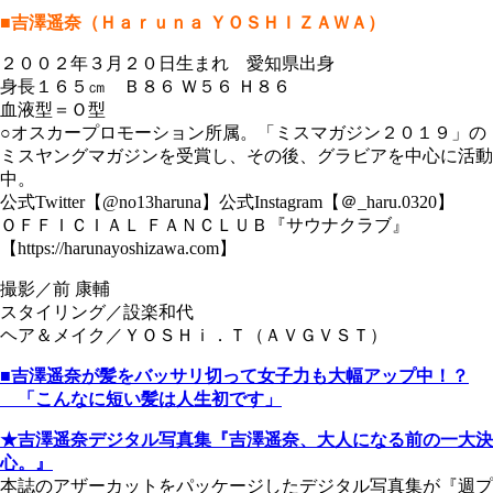
■吉澤遥奈（Ｈａｒｕｎａ ＹＯＳＨＩＺＡＷＡ）
２００２年３月２０日生まれ 愛知県出身
身長１６５㎝ Ｂ８６ Ｗ５６ Ｈ８６
血液型＝Ｏ型
○オスカープロモーション所属。「ミスマガジン２０１９」の
ミスヤングマガジンを受賞し、その後、グラビアを中心に活動
中。
公式Twitter【@no13haruna】公式Instagram【＠_haru.0320】
ＯＦＦＩＣＩＡＬ ＦＡＮＣＬＵＢ『サウナクラブ』
【https://harunayoshizawa.com】
撮影／前 康輔
スタイリング／設楽和代
ヘア＆メイク／ＹＯＳＨｉ．Ｔ（ＡＶＧＶＳＴ）
■吉澤遥奈が髪をバッサリ切って女子力も大幅アップ中！？
「こんなに短い髪は人生初です」
★吉澤遥奈デジタル写真集『吉澤遥奈、大人になる前の一大決
心。』
本誌のアザーカットをパッケージしたデジタル写真集が『週プ