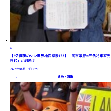
4
【#佐藤優のシン世界地図探索172】「高市幕府≒三代将軍家光
時代」が到来!?
2026年08月07日 07:00
政治・国際