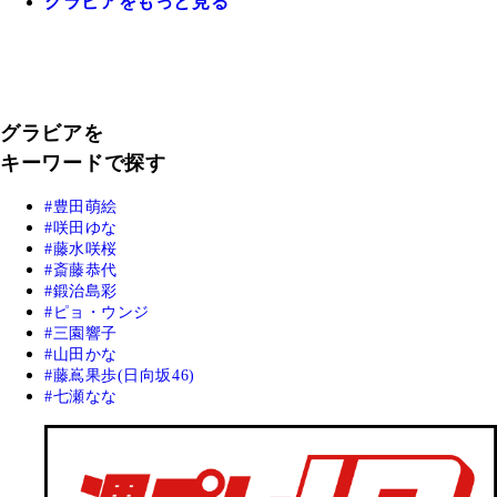
グラビアをもっと見る
グラビアを
キーワードで探す
豊田萌絵
咲田ゆな
藤水咲桜
斎藤恭代
鍛治島彩
ピョ・ウンジ
三園響子
山田かな
藤嶌果歩(日向坂46)
七瀬なな