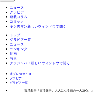
ニュース
グラビア
連載コラム
コミック
キン肉マン
新しいウィンドウで開く
トップ
グラビア一覧
ニュース
ランキング
動画
写真
グラジャパ！
新しいウィンドウで開く
週プレNEWS TOP
グラビア
グラビア一覧
吉澤遥奈『吉澤遥奈、大人になる前の一大決心。』