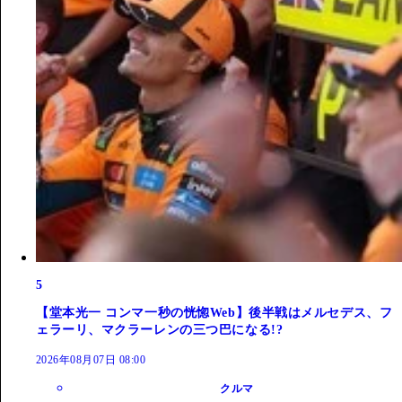
5
【堂本光一 コンマ一秒の恍惚Web】後半戦はメルセデス、フ
ェラーリ、マクラーレンの三つ巴になる!?
2026年08月07日 08:00
クルマ