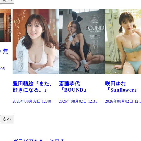
た、
斎藤恭代
咲田ゆな
藤水咲桜『花
』
『BOUND』
『Sunflower』
だまり』
:40
2026年08月02日 12:35
2026年08月02日 12:30
2026年08月02日 12:
次へ