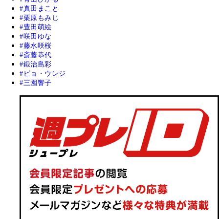
真田まこと
栗原もみじ
豊田萌絵
咲田ゆな
藤水咲桜
斎藤恭代
鍛治島彩
ピョ・ウンジ
三園響子