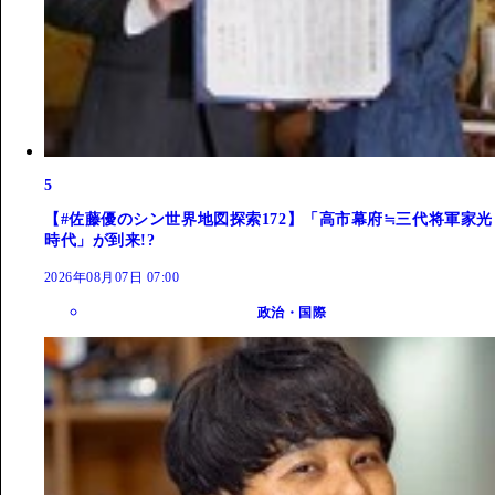
5
【#佐藤優のシン世界地図探索172】「高市幕府≒三代将軍家光
時代」が到来!?
2026年08月07日 07:00
政治・国際