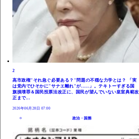
2
高市政権"それ急ぐ必要ある？"問題の不穏な力学とは？ 「実
は党内でひそかに"サナエ離れ"が......」。テキトーすぎる国
旗損壊罪＆国民投票法改正に、国民が望んでいない皇室典範改
正まで...
2026年06月28日 07:00
政治・国際