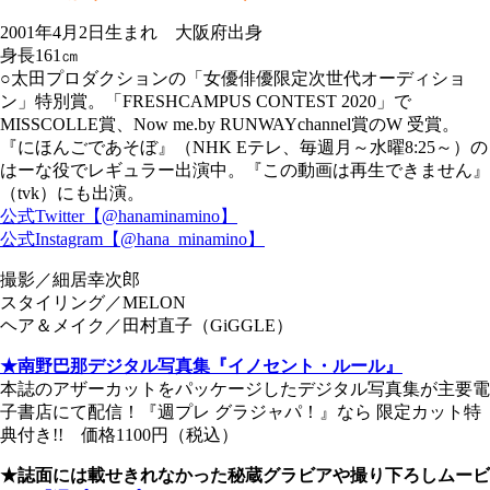
2001年4月2日生まれ 大阪府出身
身長161㎝
○太田プロダクションの「女優俳優限定次世代オーディショ
ン」特別賞。「FRESHCAMPUS CONTEST 2020」で
MISSCOLLE賞、Now me.by RUNWAYchannel賞のW 受賞。
『にほんごであそぼ』（NHK Eテレ、毎週月～水曜8:25～）の
はーな役でレギュラー出演中。『この動画は再生できません』
（tvk）にも出演。
公式Twitter【@hanaminamino】
公式Instagram【@hana_minamino】
撮影／細居幸次郎
スタイリング／MELON
ヘア＆メイク／田村直子（GiGGLE）
★南野巴那デジタル写真集『イノセント・ルール』
本誌のアザーカットをパッケージしたデジタル写真集が主要電
子書店にて配信！『週プレ グラジャパ！』なら 限定カット特
典付き!! 価格1100円（税込）
★誌面には載せきれなかった秘蔵グラビアや撮り下ろしムービ