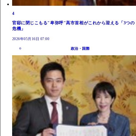
4
官邸に閉じこもる"卑弥呼"高市首相がこれから迎える「3つの
危機」
2026年05月16日 07:00
政治・国際