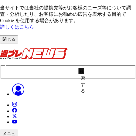
当サイトでは当社の提携先等がお客様のニーズ等について調
査・分析したり、お客様にお勧めの広告を表⽰する⽬的で
Cookie を使⽤する場合があります。
詳しくはこちら
閉じる
検
索
す
る
メニュ