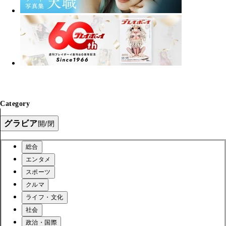
Category
グラビア
開/閉
総合
エンタメ
スポーツ
クルマ
ライフ・文化
社会
政治・国際