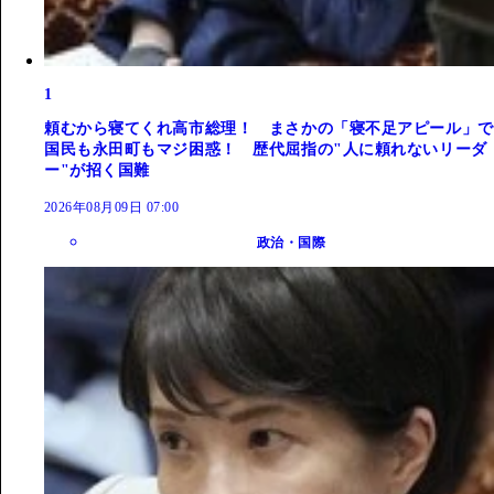
1
頼むから寝てくれ高市総理！ まさかの「寝不足アピール」で
国民も永田町もマジ困惑！ 歴代屈指の"人に頼れないリーダ
ー"が招く国難
2026年08月09日 07:00
政治・国際