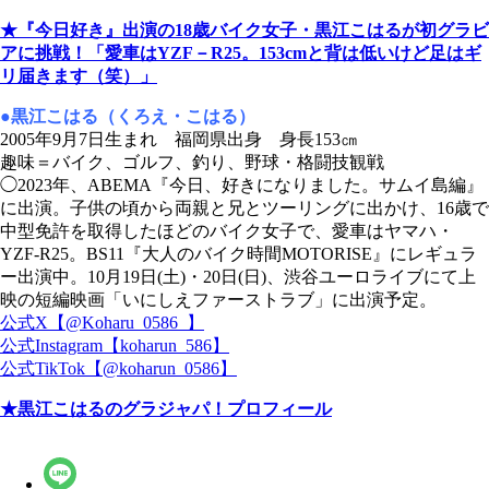
★『今日好き』出演の18歳バイク女子・黒江こはるが初グラビ
アに挑戦！「愛車はYZF－R25。153cmと背は低いけど足はギ
リ届きます（笑）」
●黒江こはる（くろえ・こはる）
2005年9月7日生まれ 福岡県出身 身長153㎝
趣味＝バイク、ゴルフ、釣り、野球・格闘技観戦
◯2023年、ABEMA『今日、好きになりました。サムイ島編』
に出演。子供の頃から両親と兄とツーリングに出かけ、16歳で
中型免許を取得したほどのバイク女子で、愛車はヤマハ・
YZF-R25。BS11『大人のバイク時間MOTORISE』にレギュラ
ー出演中。10月19日(土)・20日(日)、渋谷ユーロライブにて上
映の短編映画「いにしえファーストラブ」に出演予定。
公式X【@Koharu_0586_】
公式Instagram【koharun_586】
公式TikTok【@koharun_0586】
★黒江こはるのグラジャパ！プロフィール