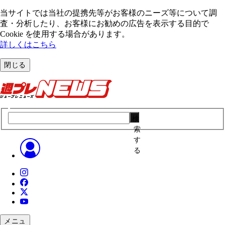
当サイトでは当社の提携先等がお客様のニーズ等について調
査・分析したり、お客様にお勧めの広告を表⽰する⽬的で
Cookie を使⽤する場合があります。
詳しくはこちら
閉じる
検
索
す
る
メニュ