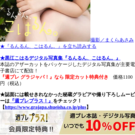
撮影／まくらあさみ
★『るんるん、こはるん。』を立ち読みする
★黒江こはるデジタル写真集『るんるん、こはるん。』
本誌のアザーカットをパッケージしたデジタル写真集が主要電
子書店にて配信！
『週プレ グラジャパ！』なら 限定カット特典付き
価格1100
円（税込）
★誌面には載せきれなかった秘蔵グラビアや撮り下ろしムービ
ーは
『週プレプラス！』
をチェック！
【
https://www.grajapa.shueisha.co.jp/plus
】