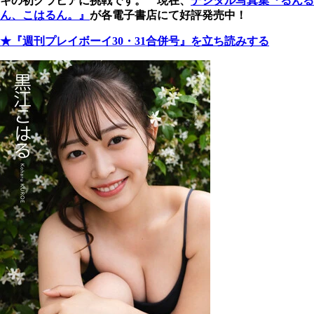
キの初グラビアに挑戦です。 現在、
デジタル写真集『るんる
ん、こはるん。』
が各電子書店にて好評発売中！
★『週刊プレイボーイ30・31合併号』を立ち読みする