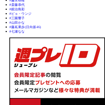
藤水咲桜
斎藤恭代
鍛治島彩
ピョ・ウンジ
三園響子
山田かな
藤嶌果歩(日向坂46)
七瀬なな