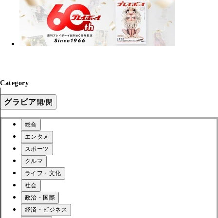
Category
グラビア
開/閉
総合
エンタメ
スポーツ
クルマ
ライフ・文化
社会
政治・国際
経済・ビジネス