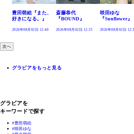
た、
斎藤恭代
咲田ゆな
藤水咲桜『花
』
『BOUND』
『Sunflower』
だまり』
:40
2026年08月02日 12:35
2026年08月02日 12:30
2026年08月02日 12:
次へ
グラビアをもっと見る
グラビアを
キーワードで探す
豊田萌絵
咲田ゆな