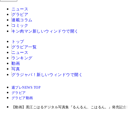
ニュース
グラビア
連載コラム
コミック
キン肉マン
新しいウィンドウで開く
トップ
グラビア一覧
ニュース
ランキング
動画
写真
グラジャパ！
新しいウィンドウで開く
週プレNEWS TOP
グラビア
グラビア動画
【動画】黒江こはるデジタル写真集『るんるん、こはるん。』発売記念P