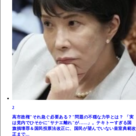
2
高市政権"それ急ぐ必要ある？"問題の不穏な力学とは？ 「実
は党内でひそかに"サナエ離れ"が......」。テキトーすぎる国
旗損壊罪＆国民投票法改正に、国民が望んでいない皇室典範改
正まで...