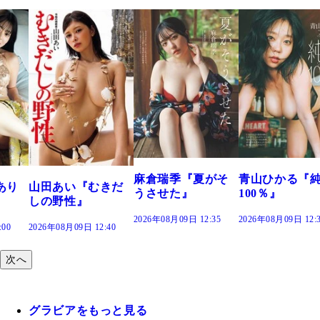
溝端 葵『もう
つの、あおい
で。』
2026年08月09日 12:
麻倉瑞季『夏がそ
青山ひかる『純度
きだ
うさせた』
100％』
2026年08月09日 12:35
2026年08月09日 12:30
:40
次へ
グラビアをもっと見る