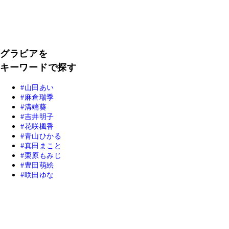
グラビアを
キーワードで探す
山田あい
麻倉瑞季
溝端葵
吉井明子
花咲楓香
青山ひかる
真田まこと
栗原もみじ
豊田萌絵
咲田ゆな