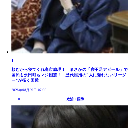
1
頼むから寝てくれ高市総理！ まさかの「寝不足アピール」で
国民も永田町もマジ困惑！ 歴代屈指の"人に頼れないリーダ
ー"が招く国難
2026年08月09日 07:00
政治・国際