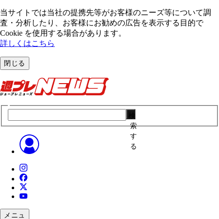
当サイトでは当社の提携先等がお客様のニーズ等について調
査・分析したり、お客様にお勧めの広告を表⽰する⽬的で
Cookie を使⽤する場合があります。
詳しくはこちら
閉じる
検
索
す
る
メニュ