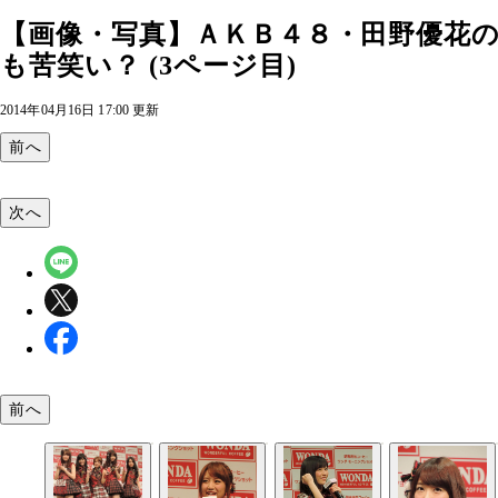
【画像・写真】ＡＫＢ４８・田野優花
も苦笑い？ (3ページ目)
2014年04月16日 17:00 更新
前へ
次へ
前へ