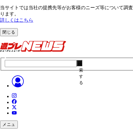
当サイトでは当社の提携先等がお客様のニーズ等について調査・
ります。
詳しくはこちら
閉じる
検
索
す
る
メニュ