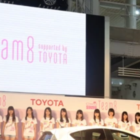
から加藤玲奈、渡辺麻友、高橋みなみ、柏木由紀、田野優花