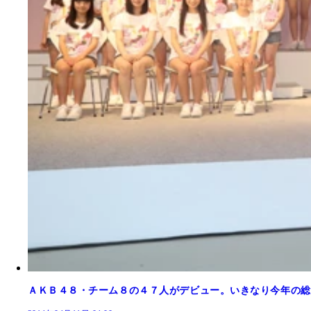
ＡＫＢ４８・チーム８の４７人がデビュー。いきなり今年の総