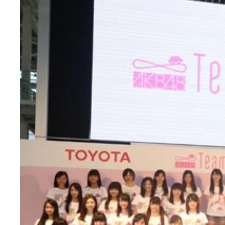
「ワンダ」の新ＣＭに登場するＡＫＢメンバー。左