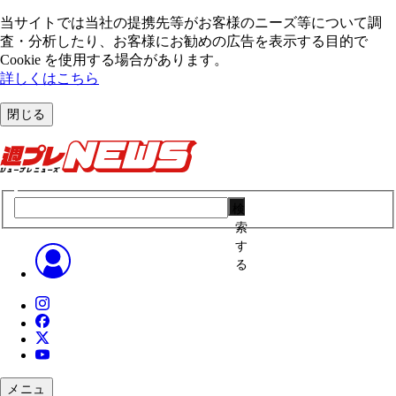
当サイトでは当社の提携先等がお客様のニーズ等について調
査・分析したり、お客様にお勧めの広告を表⽰する⽬的で
Cookie を使⽤する場合があります。
詳しくはこちら
閉じる
検
索
す
る
メニュ