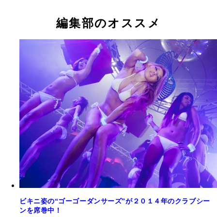
カ。またカナエとカズエは姉妹で活動している
カズエはメンバーに子ども扱いされるそう。隣のナ
は“ベビーフェイスのグラマラスボディー担当”を務
編集部のオススメ
映画の盗難事件とかけて「私たちＣＹＢＥＲＪＡＰ
が盗むのは皆さまのハートだけです」と宣言したユ
ビキニ姿の“ゴーゴーダンサーズ”が２０１４年のクラブシー
ンを席巻中！