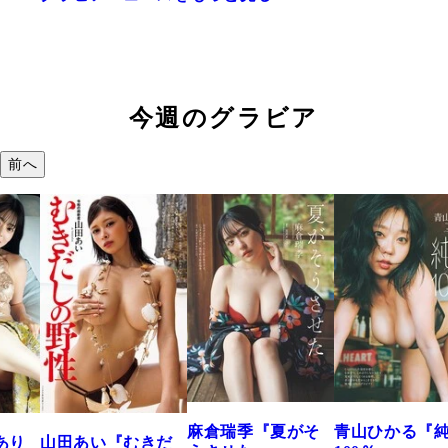
今週のグラビア
前へ
溝端 葵『もう
つの、あおい
で。』
2026年08月09日 12:
麻倉瑞季『夏がそ
青山ひかる『純度
きだ