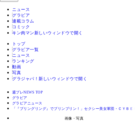
ニュース
グラビア
連載コラム
コミック
キン肉マン
新しいウィンドウで開く
トップ
グラビア一覧
ニュース
ランキング
動画
写真
グラジャパ！
新しいウィンドウで開く
週プレNEWS TOP
グラビア
グラビアニュース
「『ブリングリング』でブリンブリン！」セクシー美女軍団・ＣＹＢＥ
画像・写真