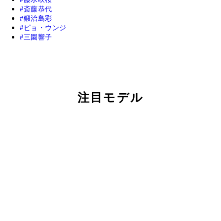
斎藤恭代
鍛治島彩
ピョ・ウンジ
三園響子
注目モデル