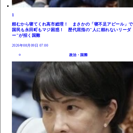
1
頼むから寝てくれ高市総理！ まさかの「寝不足アピール」で
国民も永田町もマジ困惑！ 歴代屈指の"人に頼れないリーダ
ー"が招く国難
2026年08月09日 07:00
政治・国際