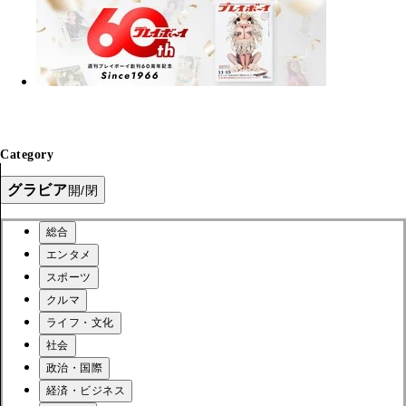
Category
グラビア
開/閉
総合
エンタメ
スポーツ
クルマ
ライフ・文化
社会
政治・国際
経済・ビジネス