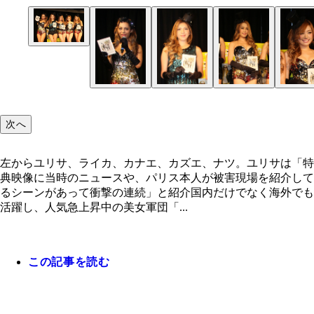
左からユリサ、ライカ、カナエ、カズエ、ナツ。ユ
は「特典映像に当時のニュースや、パリス本人が被
場を紹介してるシーンがあって衝撃の連続」と紹介
次へ
左からユリサ、ライカ、カナエ、カズエ、ナツ。ユリサは「特
典映像に当時のニュースや、パリス本人が被害現場を紹介して
るシーンがあって衝撃の連続」と紹介国内だけでなく海外でも
活躍し、人気急上昇中の美女軍団「...
この記事を読む
ＣＹＢＥＲＪＡＰＡＮ ＤＡＮＣＥＲ・ナツ
ＣＹＢＥＲＪＡＰＡＮ ＤＡＮＣＥＲ・ユリサ
ＣＹＢＥＲＪＡＰＡＮ ＤＡＮＣＥＲ・ライカ
ＣＹＢＥＲＪＡＰＡＮ ＤＡＮＣＥＲ・カナエ
ＣＹＢＥＲＪＡＰＡＮ ＤＡＮＣＥＲ・カズエ
タイやシンガポール、台湾などアジアで活躍するラ