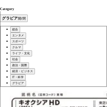
Category
グラビア
開/閉
総合
エンタメ
スポーツ
クルマ
ライフ・文化
社会
政治・国際
経済・ビジネス
IT・科学
グラビア