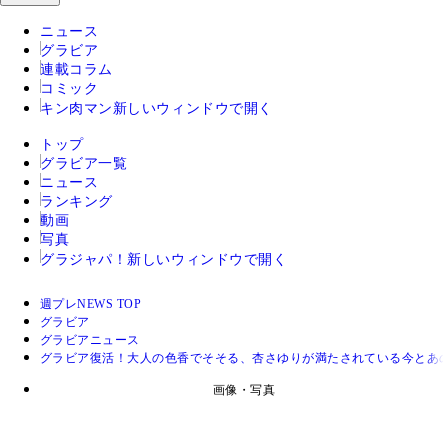
ニュース
グラビア
連載コラム
コミック
キン肉マン
新しいウィンドウで開く
トップ
グラビア一覧
ニュース
ランキング
動画
写真
グラジャパ！
新しいウィンドウで開く
週プレNEWS TOP
グラビア
グラビアニュース
グラビア復活！大人の色香でそそる、杏さゆりが満たされている今とあの
画像・写真