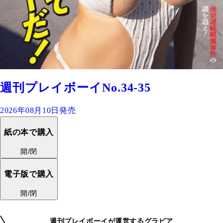
週刊プレイボーイNo.34-35
2026年08月10日発売
紙の本で購入
開/閉
電子版で購入
開/閉
週刊プレイボーイが運営するグラビア