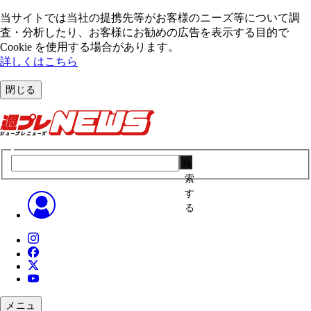
当サイトでは当社の提携先等がお客様のニーズ等について調
査・分析したり、お客様にお勧めの広告を表⽰する⽬的で
Cookie を使⽤する場合があります。
詳しくはこちら
閉じる
検
索
す
る
メニュ