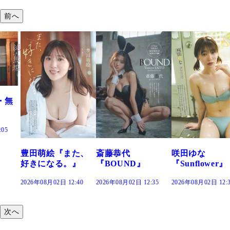
前へ
た、
斎藤恭代
咲田ゆな
藤水咲桜『花
』
『BOUND』
『Sunflower』
だまり』
:40
2026年08月02日 12:35
2026年08月02日 12:30
2026年08月02日 12:
次へ