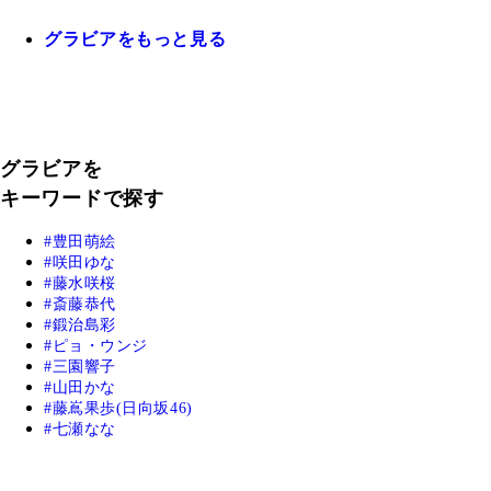
グラビアをもっと見る
グラビアを
キーワードで探す
豊田萌絵
咲田ゆな
藤水咲桜
斎藤恭代
鍛治島彩
ピョ・ウンジ
三園響子
山田かな
藤嶌果歩(日向坂46)
七瀬なな