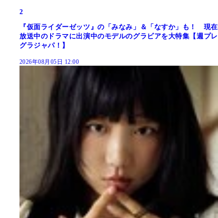
2
『仮面ライダーゼッツ』の「みなみ」＆「なすか」も！ 現在
放送中のドラマに出演中のモデルのグラビアを大特集【週プレ
グラジャパ！】
2026年08月05日 12:00