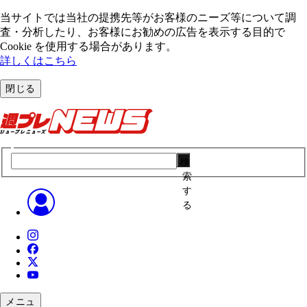
当サイトでは当社の提携先等がお客様のニーズ等について調
査・分析したり、お客様にお勧めの広告を表⽰する⽬的で
Cookie を使⽤する場合があります。
詳しくはこちら
閉じる
検
索
す
る
メニュ