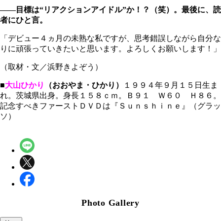
――目標は“リアクションアイドル”か！？（笑）。最後に、読
者にひと言。
「デビュー４ヵ月の未熟な私ですが、思考錯誤しながら自分な
りに頑張っていきたいと思います。よろしくお願いします！」
（取材・文／浜野きよぞう）
■
大山ひかり
（おおやま・ひかり）
１９９４年９月１５日生ま
れ。茨城県出身。身長１５８ｃｍ。Ｂ９１ Ｗ６０ Ｈ８６。
記念すべきファーストＤＶＤは『Ｓｕｎｓｈｉｎｅ』（グラッ
ソ）
Photo Gallery