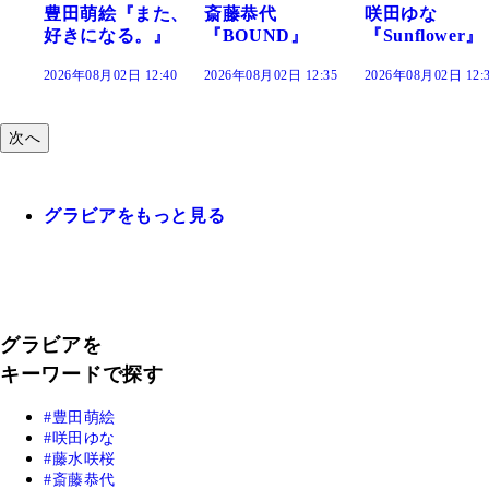
た、
斎藤恭代
咲田ゆな
藤水咲桜『花
』
『BOUND』
『Sunflower』
だまり』
:40
2026年08月02日 12:35
2026年08月02日 12:30
2026年08月02日 12:
次へ
グラビアをもっと見る
グラビアを
キーワードで探す
豊田萌絵
咲田ゆな
藤水咲桜
斎藤恭代