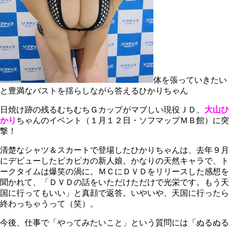
体を張っていきたい
と豊満なバストを揺らしながら答えるひかりちゃん
日焼け跡の残るむちむちＧカップがマブしい現役ＪＤ、
大山ひ
かり
ちゃんのイベント（１月１２日・ソフマップＭＢ館）に突
撃！
清楚なシャツ＆スカートで登場したひかりちゃんは、去年９月
にデビューしたピカピカの新人娘。かなりの天然キャラで、ト
ークタイムは爆笑の渦に。ＭＣにＤＶＤをリリースした感想を
聞かれて、「ＤＶＤの話をいただけただけで光栄です。もう天
国に行ってもいい」と真顔で返答。いやいや、天国に行ったら
終わっちゃうって（笑）。
今後、仕事で「やってみたいこと」という質問には「ぬるぬる