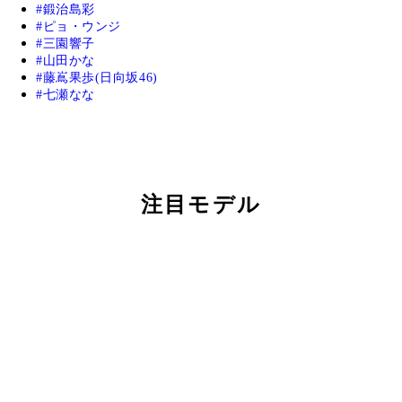
鍛治島彩
ピョ・ウンジ
三園響子
山田かな
藤嶌果歩(日向坂46)
七瀬なな
注目モデル