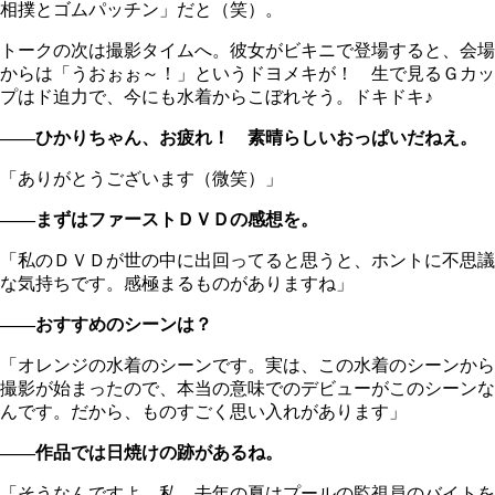
相撲とゴムパッチン」だと（笑）。
トークの次は撮影タイムへ。彼女がビキニで登場すると、会場
からは「うおぉぉ～！」というドヨメキが！ 生で見るＧカッ
プはド迫力で、今にも水着からこぼれそう。ドキドキ♪
――ひかりちゃん、お疲れ！ 素晴らしいおっぱいだねえ。
「ありがとうございます（微笑）」
――まずはファーストＤＶＤの感想を。
「私のＤＶＤが世の中に出回ってると思うと、ホントに不思議
な気持ちです。感極まるものがありますね」
――おすすめのシーンは？
「オレンジの水着のシーンです。実は、この水着のシーンから
撮影が始まったので、本当の意味でのデビューがこのシーンな
んです。だから、ものすごく思い入れがあります」
――作品では日焼けの跡があるね。
「そうなんですよ。私、去年の夏はプールの監視員のバイトを