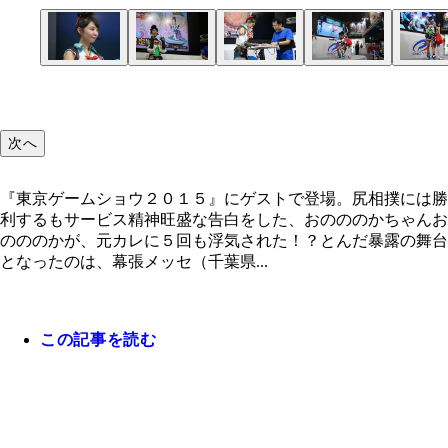
『東京ゲームショウ２０１５』にゲストで登場。尻
『ベーモンキングダム』落合プロデューサーとのゲ
尻相撲対決スタート！ １戦目はふたりのお尻が合
勝利の瞬間！ 実は尻相撲初体験で、勝利の要因は
勝利に酔いしれた後、ふと我に返って「あとで写真
自分のお尻は「あんま特徴ないし、自信もなかった
には勝利するもサービス精神旺盛な告白をした、お
対戦では、自身がモデルのキャラの必殺技“ののか
ず、ののかちゃんが勝利するも仕切り直しに
打目が危ないから、そこは耐える。次に相手がバラ
ら、恥ずかしいかも！？ 自粛お願いします」と乙
いう、ののかちゃんだったが、この勝利を機に「今
のかちゃん
ド”を駆使して快勝！
を崩している時に押したらイケました～！」とか
お願いも
ら自信を持ちます！」と宣言
次へ
『東京ゲームショウ２０１５』にゲストで登場。尻相撲には勝
利するもサービス精神旺盛な告白をした、おのののかちゃんお
のののかが、元カレに５回も浮気された！？とんだ暴露の舞台
となったのは、幕張メッセ（千葉県...
この記事を読む