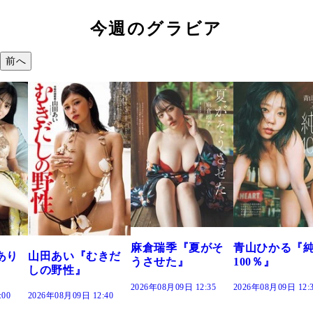
今週のグラビア
前へ
溝端 葵『もう
つの、あおい
で。』
2026年08月09日 12:
麻倉瑞季『夏がそ
青山ひかる『純度
きだ
うさせた』
100％』
2026年08月09日 12:35
2026年08月09日 12:30
:40