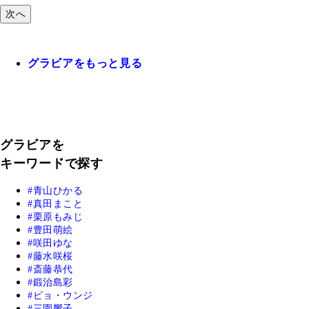
次へ
グラビアをもっと見る
グラビアを
キーワードで探す
青山ひかる
真田まこと
栗原もみじ
豊田萌絵
咲田ゆな
藤水咲桜
斎藤恭代
鍛治島彩
ピョ・ウンジ
三園響子