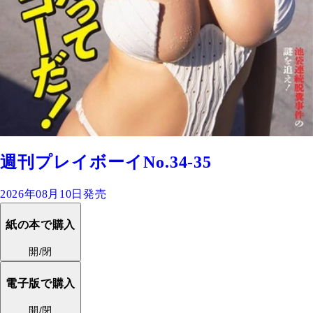
週刊プレイボーイNo.34-35
2026年08月10日発売
紙の本で購入
開/閉
電子版で購入
開/閉