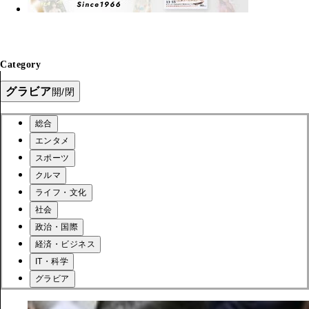
Category
グラビア
開/閉
総合
エンタメ
スポーツ
クルマ
ライフ・文化
社会
政治・国際
経済・ビジネス
IT・科学
グラビア