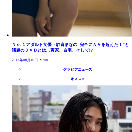
Ｎｏ.１アダルト女優・紗倉まなの“完全にＡＶを超えた！”と
話題のＤＶＤとは…実家、自宅、そして!?
2015年08月10日 21:00
グラビアニュース
オススメ