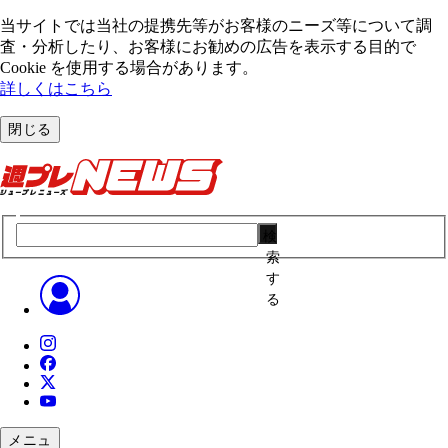
当サイトでは当社の提携先等がお客様のニーズ等について調
査・分析したり、お客様にお勧めの広告を表⽰する⽬的で
Cookie を使⽤する場合があります。
詳しくはこちら
閉じる
検
索
す
る
メニュ