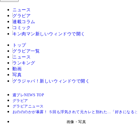
ニュース
グラビア
連載コラム
コミック
キン肉マン
新しいウィンドウで開く
トップ
グラビア一覧
ニュース
ランキング
動画
写真
グラジャパ！
新しいウィンドウで開く
週プレNEWS TOP
グラビア
グラビアニュース
おのののかが暴露！ ５回も浮気されて元カレと別れた…「好きになると
画像・写真