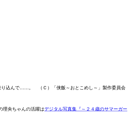
乗り込んで……。 （Ｃ）「侠飯～おとこめし～」製作委員会
の理央ちゃんの活躍は
デジタル写真集『～２４歳のサマーガー