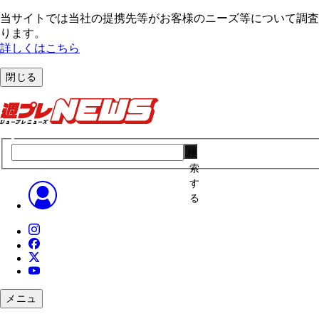
当サイトでは当社の提携先等がお客様のニーズ等について調査・
ります。
詳しくはこちら
閉じる
検
索
す
る
メニュ