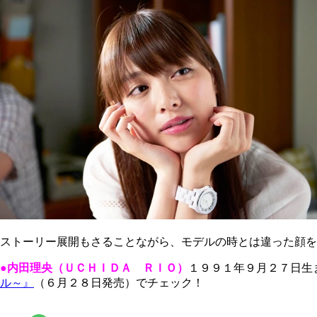
ストーリー展開もさることながら、モデルの時とは違った顔を
●内田理央（ＵＣＨＩＤＡ ＲＩＯ）
１９９１年９月２７日生
ル～』
（６月２８日発売）でチェック！