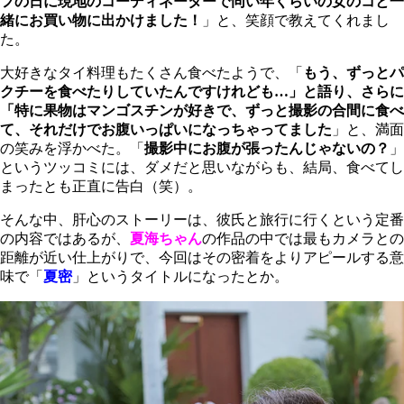
フの日に現地のコーディネーターで同い年くらいの女のコと一
緒にお買い物に出かけました！
」と、笑顔で教えてくれまし
た。
大好きなタイ料理もたくさん食べたようで、「
もう、ずっとパ
クチーを食べたりしていたんですけれども…」と語り、さらに
「特に果物はマンゴスチンが好きで、ずっと撮影の合間に食べ
て、それだけでお腹いっぱいになっちゃってました
」と、満面
の笑みを浮かべた。「
撮影中にお腹が張ったんじゃないの？
」
というツッコミには、ダメだと思いながらも、結局、食べてし
まったとも正直に告白（笑）。
そんな中、肝心のストーリーは、彼氏と旅行に行くという定番
の内容ではあるが、
夏海ちゃん
の作品の中では最もカメラとの
距離が近い仕上がりで、今回はその密着をよりアピールする意
味で「
夏密
」というタイトルになったとか。