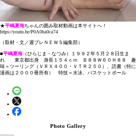
★
平嶋夏海
ちゃんの囲み取材動画は本サイトへ！
https://youtu.be/P0A0ha0ca74
（取材・文／週プレＮＥＷＳ編集部）
■
平嶋夏海
（ひらじま・なつみ）１９９２年５月２８日生ま
れ 東京都出身 身長１５４ｃｍ Ｂ８８Ｗ６０Ｈ８８ 趣
味＝ツーリング（ＶＲＸ４００・ＶＴＲ２５０）、読書（特に
漫画は２０００冊所有） 特技＝水泳、バスケットボール
Photo Gallery