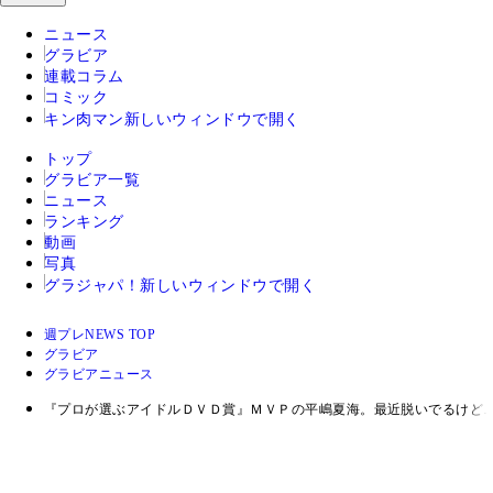
ニュース
グラビア
連載コラム
コミック
キン肉マン
新しいウィンドウで開く
トップ
グラビア一覧
ニュース
ランキング
動画
写真
グラジャパ！
新しいウィンドウで開く
週プレNEWS TOP
グラビア
グラビアニュース
『プロが選ぶアイドルＤＶＤ賞』ＭＶＰの平嶋夏海。最近脱いでるけど…