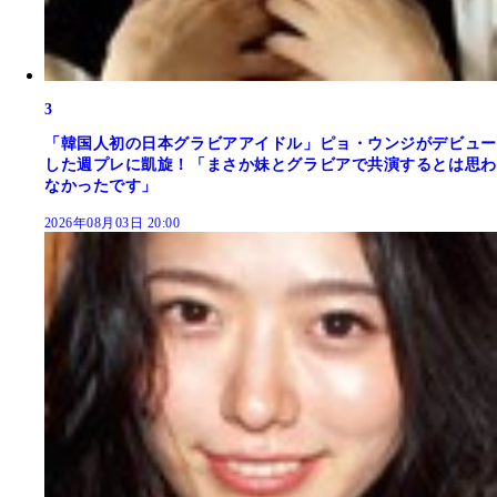
3
「韓国人初の日本グラビアアイドル」ピョ・ウンジがデビュー
した週プレに凱旋！「まさか妹とグラビアで共演するとは思わ
なかったです」
2026年08月03日 20:00