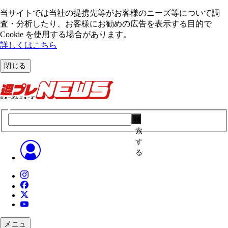
当サイトでは当社の提携先等がお客様のニーズ等について調
査・分析したり、お客様にお勧めの広告を表⽰する⽬的で
Cookie を使⽤する場合があります。
詳しくはこちら
閉じる
検
索
す
る
メニュ