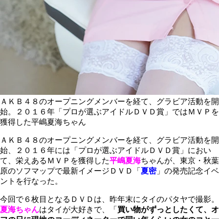
ＡＫＢ４８のオープニングメンバーを経て、グラビア活動を開
始。２０１６年「プロが選ぶアイドルＤＶＤ賞」ではＭＶＰを
獲得した平嶋夏海ちゃん
ＡＫＢ４８のオープニングメンバーを経て、グラビア活動を開
始、２０１６年には「プロが選ぶアイドルＤＶＤ賞」におい
て、栄えあるＭＶＰを獲得した
平嶋夏海
ちゃんが、東京・秋葉
原のソフマップで最新イメージＤＶＤ「
夏密
」の発売記念イベ
ントを行なった。
今回で６枚目となるＤＶＤは、昨年末にタイのパタヤで撮影。
夏海ちゃん
はタイが大好きで、「
買い物がずっとしたくて、オ