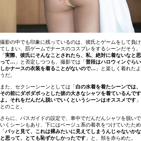
撮影の中でも印象に残っているのは、彼氏とゲームをして負け
てしまい、罰ゲームでナースのコスプレをするシーンだそう。
「
実際、彼氏にそんなことされたら、私、絶対に着ないなと思
って…
」と否定しつつも、撮影では「
普段はハロウィンぐらい
しかナースの衣装を着ることがないので…
」と楽しく着れたよ
うだ。
また、セクシーシーンとしては「
白の水着を着たシーンでは、
その前にダボダボっとした彼の大きなシャツを着ているんです
よ。それをだんだん脱いでいくというシーンはオススメです
」
とのこと。
さらに、バスガイドの設定で、車中でだんだんシャツを脱いで
いくシーンもあり、下にはベージュ系の着衣をつけていたため
「
パッと見て、これは裸みたいに見えてしまうんじゃないかな
と思って、とても恥ずかしかったです
」と、頬を赤らめた。