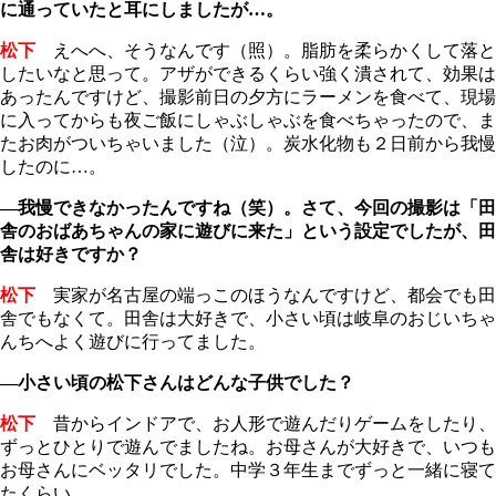
に通っていたと耳にしましたが…。
松下
えへへ、そうなんです（照）。脂肪を柔らかくして落と
したいなと思って。アザができるくらい強く潰されて、効果は
あったんですけど、撮影前日の夕方にラーメンを食べて、現場
に入ってからも夜ご飯にしゃぶしゃぶを食べちゃったので、ま
たお肉がついちゃいました（泣）。炭水化物も２日前から我慢
したのに…。
―我慢できなかったんですね（笑）。さて、今回の撮影は「田
舎のおばあちゃんの家に遊びに来た」という設定でしたが、田
舎は好きですか？
松下
実家が名古屋の端っこのほうなんですけど、都会でも田
舎でもなくて。田舎は大好きで、小さい頃は岐阜のおじいちゃ
んちへよく遊びに行ってました。
―小さい頃の松下さんはどんな子供でした？
松下
昔からインドアで、お人形で遊んだりゲームをしたり、
ずっとひとりで遊んでましたね。お母さんが大好きで、いつも
お母さんにベッタリでした。中学３年生までずっと一緒に寝て
たくらい。