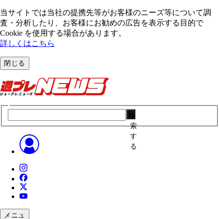
当サイトでは当社の提携先等がお客様のニーズ等について調
査・分析したり、お客様にお勧めの広告を表⽰する⽬的で
Cookie を使⽤する場合があります。
詳しくはこちら
閉じる
検
索
す
る
メニュ