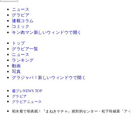
ニュース
グラビア
連載コラム
コミック
キン肉マン
新しいウィンドウで開く
トップ
グラビア一覧
ニュース
ランキング
動画
写真
グラジャパ！
新しいウィンドウで開く
週プレNEWS TOP
グラビア
グラビアニュース
初水着で初表紙！『まねきケチャ』絶対的センター・松下玲緒菜「アイ