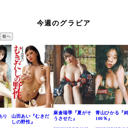
今週のグラビア
前へ
溝端 葵『もう
つの、あおい
で。』
2026年08月09日 12:
麻倉瑞季『夏がそ
青山ひかる『純度
きだ
うさせた』
100％』