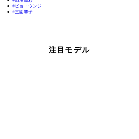
鍛治島彩
ピョ・ウンジ
三園響子
注目モデル