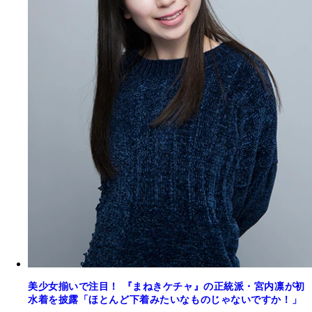
美少女揃いで注目！ 『まねきケチャ』の正統派・宮内凛が初
水着を披露「ほとんど下着みたいなものじゃないですか！」