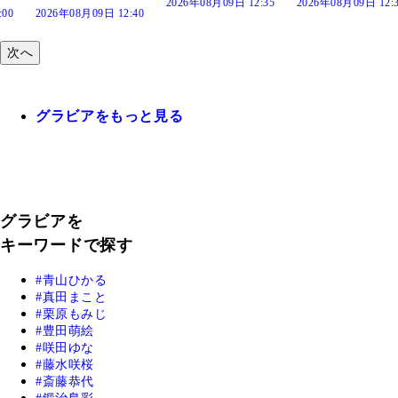
2026年08月09日 12:35
2026年08月09日 12:30
:40
次へ
グラビアをもっと見る
グラビアを
キーワードで探す
青山ひかる
真田まこと
栗原もみじ
豊田萌絵
咲田ゆな
藤水咲桜
斎藤恭代