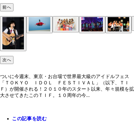
前へ
≠ＭＥ
ＢＥＹＯＯＯＯＯＮＤＳ
アンジュルム
ＺＯＣ
ＢｉＳＨ
我妻桃実（左）が酒井 瞳（右）を破った「ＴＩＦ
眉村ちあき
めろん畑 ａ ｇｏ ｇｏ
８ アームレスリング大会」決勝戦
クマリデパート
ＢＥＹＯＯＯＯＯＮＤＳの前田こころ（左）と江口
（右）
次へ
ついに今週末、東京・お台場で世界最大級のアイドルフェス
「ＴＯＫＹＯ ＩＤＯＬ ＦＥＳＴＩＶＡＬ」（以下、ＴＩ
Ｆ）が開催される！２０１０年のスタート以来、年々規模を拡
大させてきたこのＴＩＦ。１０周年の今...
この記事を読む