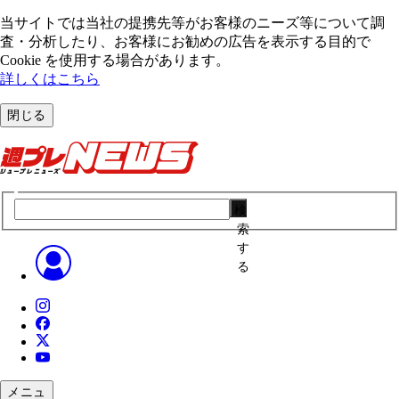
当サイトでは当社の提携先等がお客様のニーズ等について調
査・分析したり、お客様にお勧めの広告を表⽰する⽬的で
Cookie を使⽤する場合があります。
詳しくはこちら
閉じる
検
索
す
る
メニュ