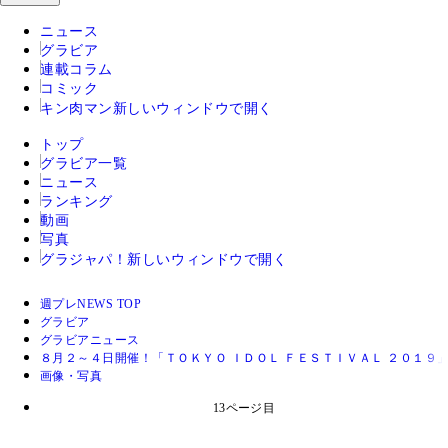
ニュース
グラビア
連載コラム
コミック
キン肉マン
新しいウィンドウで開く
トップ
グラビア一覧
ニュース
ランキング
動画
写真
グラジャパ！
新しいウィンドウで開く
週プレNEWS TOP
グラビア
グラビアニュース
８月２～４日開催！「ＴＯＫＹＯ ＩＤＯＬ ＦＥＳＴＩＶＡＬ ２０１９
画像・写真
13ページ目