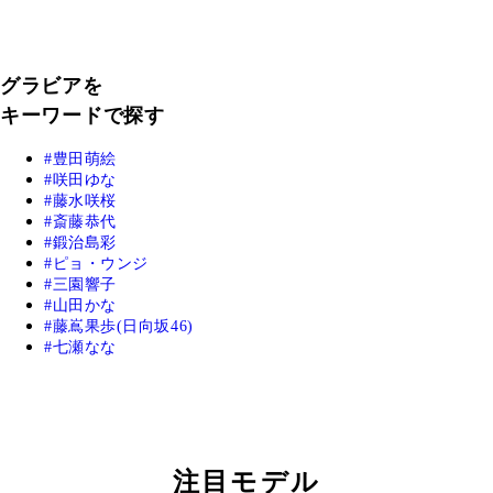
グラビアを
キーワードで探す
豊田萌絵
咲田ゆな
藤水咲桜
斎藤恭代
鍛治島彩
ピョ・ウンジ
三園響子
山田かな
藤嶌果歩(日向坂46)
七瀬なな
注目モデル