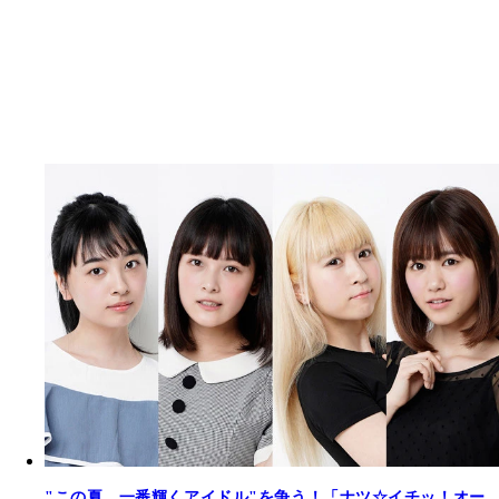
"この夏、一番輝くアイドル"を争う！「ナツ☆イチッ！オー