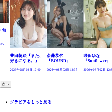
絵『また、
斎藤恭代
咲田ゆな
藤水咲
なる。』
『BOUND』
『Sunflower』
だまり
02日 12:40
2026年08月02日 12:35
2026年08月02日 12:30
2026年08月0
次へ
グラビアをもっと見る