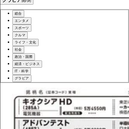
グラビア
開/閉
総合
エンタメ
スポーツ
クルマ
ライフ・文化
社会
政治・国際
経済・ビジネス
IT・科学
グラビア