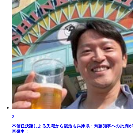
2
不信任決議による失職から復活も兵庫県・斉藤知事への批判が
再燃中！