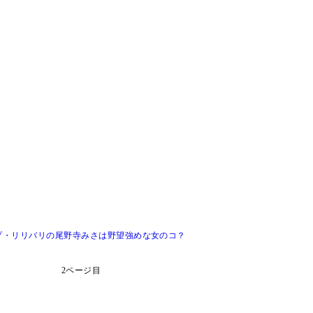
プ・リリバリの尾野寺みさは野望強めな女のコ？
2ページ目