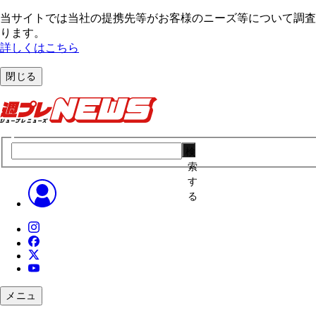
当サイトでは当社の提携先等がお客様のニーズ等について調査・
ります。
詳しくはこちら
閉じる
検
索
す
る
メニュ