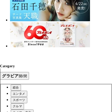
Category
グラビア
開/閉
総合
エンタメ
スポーツ
クルマ