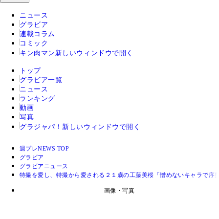
ニュース
グラビア
連載コラム
コミック
キン肉マン
新しいウィンドウで開く
トップ
グラビア一覧
ニュース
ランキング
動画
写真
グラジャパ！
新しいウィンドウで開く
週プレNEWS TOP
グラビア
グラビアニュース
特撮を愛し、特撮から愛される２１歳の工藤美桜「憎めないキャラで序
画像・写真