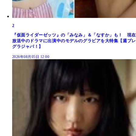
2
『仮面ライダーゼッツ』の「みなみ」＆「なすか」も！ 現在
放送中のドラマに出演中のモデルのグラビアを大特集【週プレ
グラジャパ！】
2026年08月05日 12:00