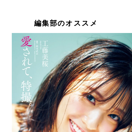
編集部のオススメ
【デジタル限定】工藤美桜写真集『愛されて、特
撮。』 （Ｃ）岡本武志／集英社