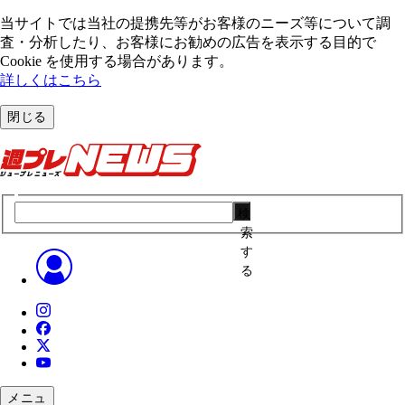
当サイトでは当社の提携先等がお客様のニーズ等について調
査・分析したり、お客様にお勧めの広告を表⽰する⽬的で
Cookie を使⽤する場合があります。
詳しくはこちら
閉じる
検
索
す
る
メニュ