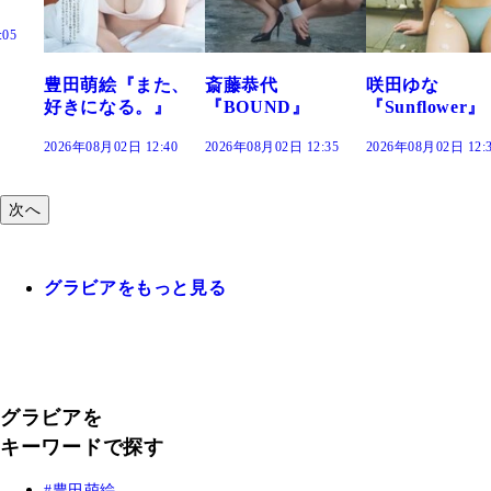
た、
斎藤恭代
咲田ゆな
藤水咲桜『花
』
『BOUND』
『Sunflower』
だまり』
:40
2026年08月02日 12:35
2026年08月02日 12:30
2026年08月02日 12:
次へ
グラビアをもっと見る
グラビアを
キーワードで探す
豊田萌絵