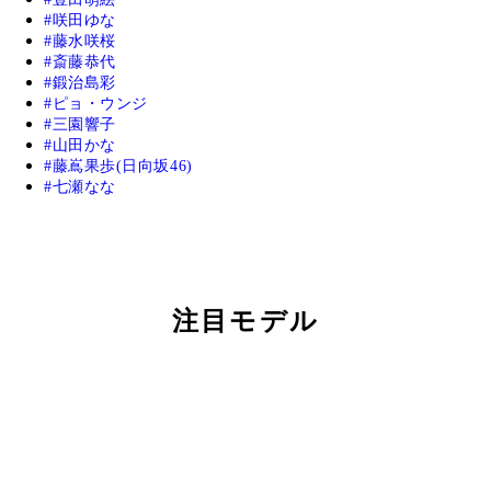
咲田ゆな
藤水咲桜
斎藤恭代
鍛治島彩
ピョ・ウンジ
三園響子
山田かな
藤嶌果歩(日向坂46)
七瀬なな
注目モデル