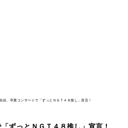
由佳、卒業コンサートで「ずっとＮＧＴ４８推し」宣言！
で「ずっとＮＧＴ４８推し」宣言！