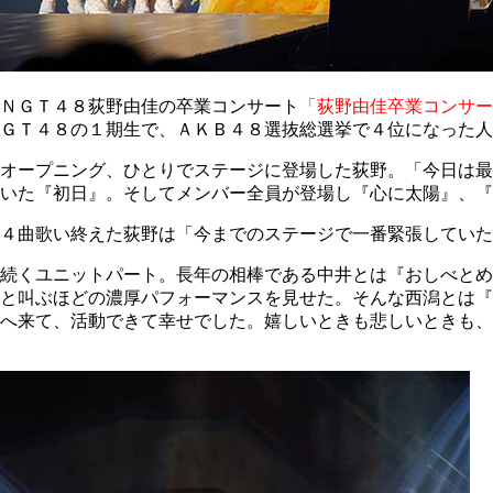
ＮＧＴ４８荻野由佳の卒業コンサート
「荻野由佳卒業コンサー
ＧＴ４８の１期生で、ＡＫＢ４８選抜総選挙で４位になった人
オープニング、ひとりでステージに登場した荻野。「今日は最
いた『初日』。そしてメンバー全員が登場し『心に太陽』、『
４曲歌い終えた荻野は「今までのステージで一番緊張していた
続くユニットパート。長年の相棒である中井とは『おしべとめ
と叫ぶほどの濃厚パフォーマンスを見せた。そんな西潟とは『
へ来て、活動できて幸せでした。嬉しいときも悲しいときも、