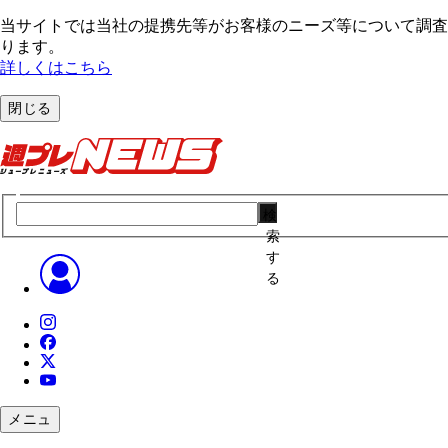
当サイトでは当社の提携先等がお客様のニーズ等について調査・
ります。
詳しくはこちら
閉じる
検
索
す
る
メニュ