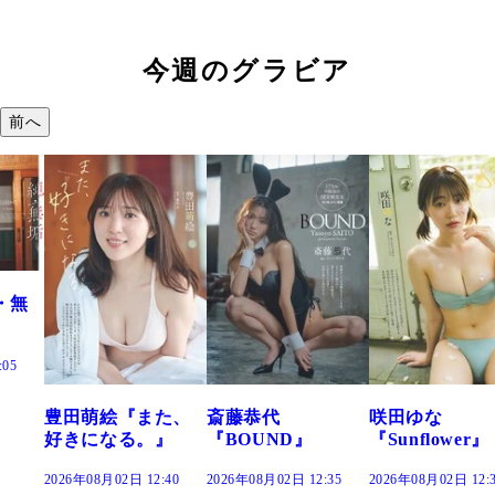
今週のグラビア
前へ
た、
斎藤恭代
咲田ゆな
藤水咲桜『花
』
『BOUND』
『Sunflower』
だまり』
:40
2026年08月02日 12:35
2026年08月02日 12:30
2026年08月02日 12