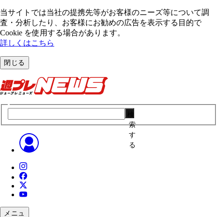
当サイトでは当社の提携先等がお客様のニーズ等について調
査・分析したり、お客様にお勧めの広告を表⽰する⽬的で
Cookie を使⽤する場合があります。
詳しくはこちら
閉じる
検
索
す
る
メニュ