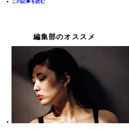
この記事を読む
【デジタル限定 ＹＪ ＰＨＯＴＯ ＢＯＯＫ】岩﨑名
『週刊プレイボーイ』２０１２年５１号（撮影／熊
『週刊プレイボーイ』２０１２年５１号（撮影／熊
『イワナミ・美脚でＧＯ！』撮影／横内禎久 価格
貫）
貫）
８０円（税込）
編集部のオススメ