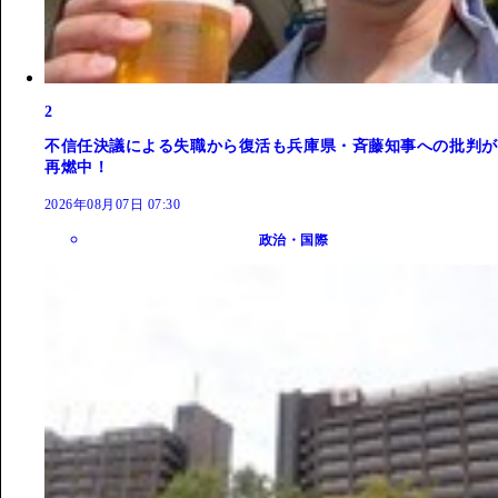
2
不信任決議による失職から復活も兵庫県・斉藤知事への批判が
再燃中！
2026年08月07日 07:30
政治・国際