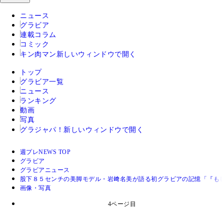
ニュース
グラビア
連載コラム
コミック
キン肉マン
新しいウィンドウで開く
トップ
グラビア一覧
ニュース
ランキング
動画
写真
グラジャパ！
新しいウィンドウで開く
週プレNEWS TOP
グラビア
グラビアニュース
股下８５センチの美脚モデル・岩﨑名美が語る初グラビアの記憶「『も
画像・写真
4ページ目