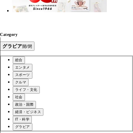
Category
グラビア
開/閉
総合
エンタメ
スポーツ
クルマ
ライフ・文化
社会
政治・国際
経済・ビジネス
IT・科学
グラビア