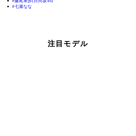
藤嶌果歩(日向坂46)
七瀬なな
注目モデル