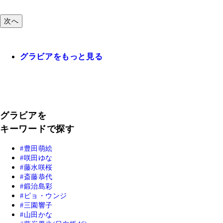
次へ
グラビアをもっと見る
グラビアを
キーワードで探す
豊田萌絵
咲田ゆな
藤水咲桜
斎藤恭代
鍛治島彩
ピョ・ウンジ
三園響子
山田かな